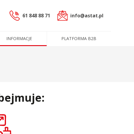
61 848 88 71
info@astat.pl
INFORMACJE
PLATFORMA B2B
sterowniczych
czne (PLC)
bejmuje:
cowoprądowe
informacyjne
ntakt
ługi
Dane administracyjne
Certyfikaty i polityki
e
Produkty