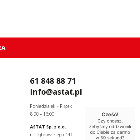
RA
61 848 88 71
info@astat.pl
Poniedziałek – Piątek
8:00 – 16:00
Cześć!
Czy chcesz,
ASTAT Sp. z o.o.
żebyśmy oddzwonili
do Ciebie za darmo
ul. Dąbrowskiego 441
w
59
sekund?