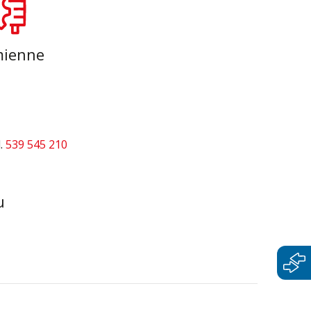
napędy
mienne
l.
539 545 210
u