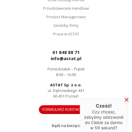
Przedstawiciele Handlowi
Product Managerowie
Siedziby firmy
Praca w ASTAT
61 848 88 71
info@astat.pl
Poniedziałek – Piątek
8:00 – 16:00
ASTAT Sp. z o.o.
ul. Dąbrowskiego 441
60-451 Poznań
Cześć!
FORMULARZ KONTAKTOWY
Czy chcesz,
żebyśmy oddzwonili
do Ciebie za darmo
Bądź na bieżąco
w
59
sekund?