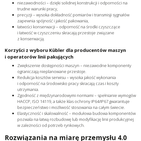
niezawodności – dzięki solidnej konstrukcji i odporności na
trudne warunki pracy,
precyzji – wysoka dokładność pomiarów i transmisji sygnałów
zapewnia spójność i jakość pakowania,
łatwości konserwacji – odporność na środki czyszczące
i łatwość w czyszczeniu skracają przestoje związane
z konserwacją.
Korzyści z wyboru Kübler dla producentów maszyn
i operatorów linii pakujących
Zwiększenie dostępności maszyn – niezawodne komponenty
ograniczają nieplanowane przestoje.
Redukcja kosztów serwisu – wysoka jakość wykonania
i odporność na środowisko pracy skracają czas i koszty
utrzymania.
Zgodność z międzynarodowymi normami – spełnianie wymogów
HACCP, ISO 14119, a także klas ochrony IP64/IP67 gwarantuje
bezpieczeństwo i możliwość stosowania na całym świecie.
Elastyczność i skalowalność – modułowa budowa komponentów
pozwala na łatwą rozbudowę lub modyfikację linii produkcyjnej
w zależności od potrzeb rynkowych.
Rozwiązania na miarę przemysłu 4.0