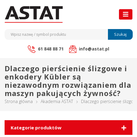
Szukaj
61 848 88 71
info@astat.pl
Dlaczego pierścienie ślizgowe i
enkodery Kübler są
niezawodnym rozwiązaniem dla
maszyn pakujących żywność?
Strona główna
Akademia ASTAT
Dlaczego pierścienie ślizg
Kategorie produktów