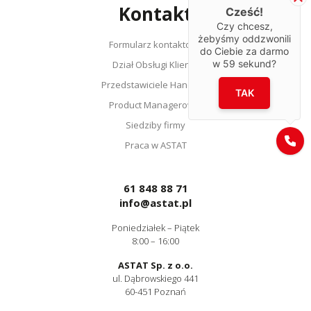
Kontakt
Cześć!
Czy chcesz,
żebyśmy oddzwonili
Formularz kontaktowy
do Ciebie za darmo
w
59
sekund?
Dział Obsługi Klienta
Przedstawiciele Handlowi
TAK
Product Managerowie
Siedziby firmy
Praca w ASTAT
61 848 88 71
info@astat.pl
Poniedziałek – Piątek
8:00 – 16:00
ASTAT Sp. z o.o.
ul. Dąbrowskiego 441
60-451 Poznań