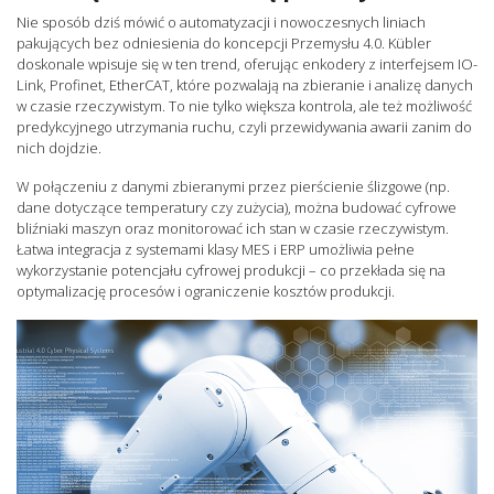
Nie sposób dziś mówić o automatyzacji i nowoczesnych liniach
pakujących bez odniesienia do koncepcji Przemysłu 4.0. Kübler
doskonale wpisuje się w ten trend, oferując enkodery z interfejsem IO-
Link, Profinet, EtherCAT, które pozwalają na zbieranie i analizę danych
w czasie rzeczywistym. To nie tylko większa kontrola, ale też możliwość
predykcyjnego utrzymania ruchu, czyli przewidywania awarii zanim do
nich dojdzie.
W połączeniu z danymi zbieranymi przez pierścienie ślizgowe (np.
dane dotyczące temperatury czy zużycia), można budować cyfrowe
bliźniaki maszyn oraz monitorować ich stan w czasie rzeczywistym.
Łatwa integracja z systemami klasy MES i ERP umożliwia pełne
wykorzystanie potencjału cyfrowej produkcji – co przekłada się na
optymalizację procesów i ograniczenie kosztów produkcji.