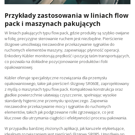
Przykłady zastosowania w liniach flow
pack i maszynach pakujących
W liniach pakujących typu flow pack, gdzie produkty są szybko owijane
w folię, precyzyjne sterowanie ruchem jest niezbędne. Pierścienie
ślizgowe umożliwiają niezawodne przekazywanie sygnałów do
ruchomych elementów maszyny, zapewniając płynność operacji.
Enkodery Kübler monitorują prędkość i pozycję taśm transportujących,
co pozwala na dokładne pozycjonowanie produktów i folii
opakowaniowej.
Kübler oferuje specjalistyczne rozwiązania dla przemysłu
opakowaniowego, takie jak pierścień ślizgowy SR060E, zaprojektowany
z myślą o maszynach typu flow pack. Kompaktowa konstrukcja oraz
gładkie powierzchnie ułatwiają czyszczenie, spełniając wysokie
standardy higieniczne przemysłu spożywczego. Zapewnia
niezawodne przekazywanie mocy i sygnałów do ruchomych
elementów, takich jak podgrzewane rolki zgrzewające, co jest
kluczowe dla utrzymania ciągłości i efektywności procesu pakowania.
W przypadku bardziej złożonych aplikacji, jak karuzele etykietujące,
idealnym rozwiązaniem jest pierścień ślizgowy SR085. Umożliwia on