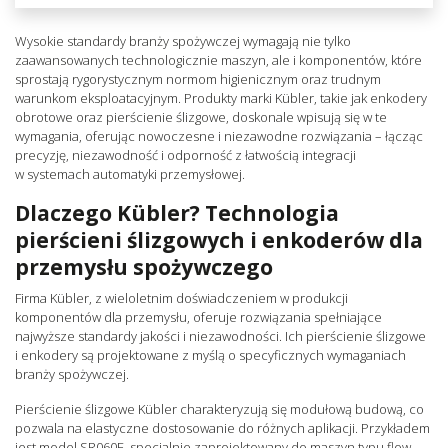
Wysokie standardy branży spożywczej wymagają nie tylko
zaawansowanych technologicznie maszyn, ale i komponentów, które
sprostają rygorystycznym normom higienicznym oraz trudnym
warunkom eksploatacyjnym. Produkty marki Kübler, takie jak enkodery
obrotowe oraz pierścienie ślizgowe, doskonale wpisują się w te
wymagania, oferując nowoczesne i niezawodne rozwiązania – łącząc
precyzję, niezawodność i odporność z łatwością integracji
w systemach automatyki przemysłowej.
Dlaczego Kübler? Technologia
pierścieni ślizgowych i enkoderów dla
przemysłu spożywczego
Firma Kübler, z wieloletnim doświadczeniem w produkcji
komponentów dla przemysłu, oferuje rozwiązania spełniające
najwyższe standardy jakości i niezawodności. Ich pierścienie ślizgowe
i enkodery są projektowane z myślą o specyficznych wymaganiach
branży spożywczej.
Pierścienie ślizgowe Kübler charakteryzują się modułową budową, co
pozwala na elastyczne dostosowanie do różnych aplikacji. Przykładem
jest model SR060E, specjalnie zaprojektowany do maszyn typu flow