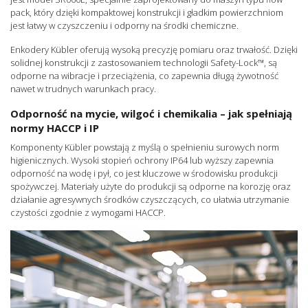
pack, który dzięki kompaktowej konstrukcji i gładkim powierzchniom
jest łatwy w czyszczeniu i odporny na środki chemiczne.
Enkodery Kübler oferują wysoką precyzję pomiaru oraz trwałość. Dzięki
solidnej konstrukcji z zastosowaniem technologii Safety-Lock™, są
odporne na wibracje i przeciążenia, co zapewnia długą żywotność
nawet w trudnych warunkach pracy.
Odporność na mycie, wilgoć i chemikalia – jak spełniają
normy HACCP i IP
Komponenty Kübler powstają z myślą o spełnieniu surowych norm
higienicznych. Wysoki stopień ochrony IP64 lub wyższy zapewnia
odporność na wodę i pył, co jest kluczowe w środowisku produkcji
spożywczej. Materiały użyte do produkcji są odporne na korozję oraz
działanie agresywnych środków czyszczących, co ułatwia utrzymanie
czystości zgodnie z wymogami HACCP.