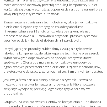
wymaganiami branży spożywczej. W środowisku, gdzie każda awaria
może oznaczać kosztowny przestój produkcji, komponenty Kübler
wyróżniają się długowiecznością, odpornością na trudne warunki oraz
łatwą integracją z systemami automatyki.
Zaawansowane rozwiązania technologiczne, takie jak kompaktowe
pierścienie ślizgowe czy precyzyjne enkodery absolutne
i inkrementalne z serii Sendix, umożliwiają pełną kontrolę nad
procesem pakowania — zarówno w przypadku prostych systemów
typu flow pack, jak i bardziej złożonych linii pakujących.
Decydując się na produkty Kübler, firmy zyskują nie tylko trwałe
i dokładne komponenty, ale także wsparcie techniczne oraz szeroki
wybór rozwiązań dopasowanych do specyfiki pracy w sektorze
spożywczym. Oferta obejmuje m.in. kompaktowe enkodery do
ograniczonych przestrzeni oraz pierścienie ślizgowe z ochroną IP67,
przystosowane do pracy w warunkach wilgoci i zmiennych temperatur.
Jeśli Twoja firma działa w branży pakowania żywności i stawia na
niezawodne sterowanie maszynami, rozwiązania Kübler pozwolą
zwiększyć wydajność, precyzję i ograniczyć ryzyko przestojów
produkcyjnych.
Grupa ASTAT wspiera swoich klientów na każdym etapie – od doboru
odpowiednich komponentów po wsparcie techniczne i wdrożeniowe.