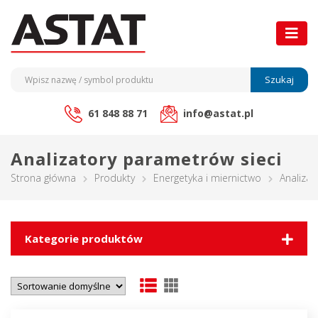
Szukaj
61 848 88 71
info@astat.pl
Analizatory parametrów sieci
Strona główna
Produkty
Energetyka i miernictwo
Analizat
Kategorie produktów