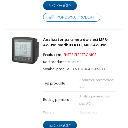
SZCZEGÓŁY
PORÓWNAJ PRODUKT
Analizator parametrów sieci MPR-
47S-PM Modbus RTU, MPR-47S-PM
Producent
:
ENTES ELECTRONICS
Kod producenta:
M3755
Symbol produktu:
ENT-MPR-47S-PM-00
Analizator parametrów
Typ produktu
sieci
Analiza parametrów
Rodzaj pomiaru
sieci AC
Wersja
Stacjonarna
SZCZEGÓŁY