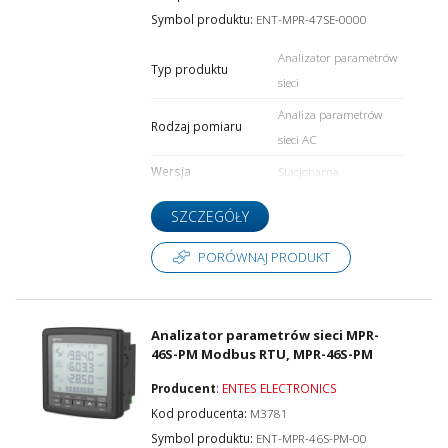
Symbol produktu:
ENT-MPR-47SE-0000
Analizator parametrów
Typ produktu
Liczba faz
sieci
Analiza parametrów
Rodzaj pomiaru
sieci AC
Rejestrator danych
Wersja
Stacjonarna
SZCZEGÓŁY
Interfejs
PORÓWNAJ PRODUKT
Protokół
Analizator parametrów sieci MPR-
46S-PM Modbus RTU, MPR-46S-PM
Producent
:
ENTES ELECTRONICS
Kod producenta:
M3781
Wyjście analogowe
Symbol produktu:
ENT-MPR-46S-PM-00