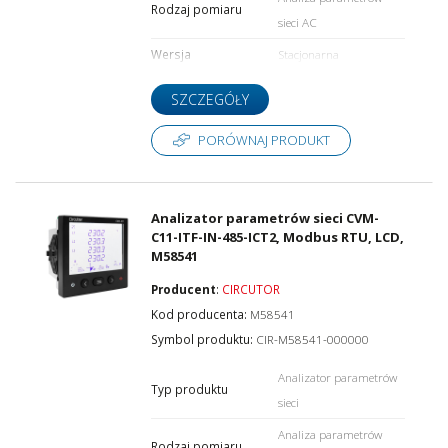
Rodzaj pomiaru
sieci AC
Wersja
Stacjonarna
SZCZEGÓŁY
PORÓWNAJ PRODUKT
Analizator parametrów sieci CVM-
C11-ITF-IN-485-ICT2, Modbus RTU, LCD,
M58541
Producent
:
CIRCUTOR
Kod producenta:
M58541
Symbol produktu:
CIR-M58541-000000
Analizator parametrów
Typ produktu
sieci
Analiza parametrów
Rodzaj pomiaru