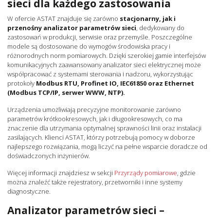
sieci dla każdego zastosowania
W ofercie ASTAT znajduje się zarówno
stacjonarny, jak i
przenośny analizator parametrów sieci
, dedykowany do
zastosowań w produkcji, serwisie oraz przemyśle. Poszczególne
modele są dostosowane do wymogów środowiska pracy i
różnorodnych norm pomiarowych. Dzięki szerokiej gamie interfejsów
komunikacyjnych zaawansowany analizator sieci elektrycznej może
współpracować z systemami sterowania i nadzoru, wykorzystując
protokoły
Modbus RTU, Profinet IO, IEC61850 oraz Ethernet
(Modbus TCP/IP, serwer WWW, NTP).
Urządzenia umożliwiają precyzyjne monitorowanie zarówno
parametrów krótkookresowych, jak i długookresowych, co ma
znaczenie dla utrzymania optymalnej sprawności linii oraz instalacji
zasilających. Klienci ASTAT, którzy potrzebują pomocy w doborze
najlepszego rozwiązania, mogą liczyć na pełne wsparcie doradcze od
doświadczonych inżynierów.
Więcej informacji znajdziesz w sekcji
Przyrządy pomiarowe
, gdzie
można znaleźć także rejestratory, przetworniki i inne systemy
diagnostyczne.
Analizator parametrów sieci –