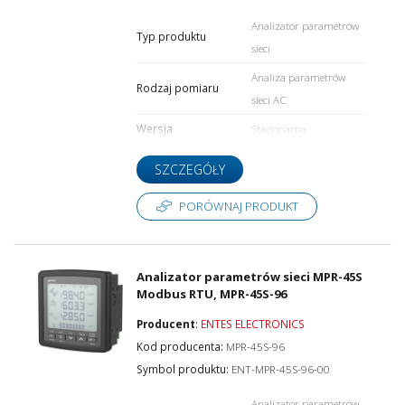
Analizator parametrów
Typ produktu
sieci
Analiza parametrów
Rodzaj pomiaru
sieci AC
Wersja
Stacjonarna
SZCZEGÓŁY
PORÓWNAJ PRODUKT
Analizator parametrów sieci MPR-45S
Modbus RTU, MPR-45S-96
Producent
:
ENTES ELECTRONICS
Kod producenta:
MPR-45S-96
Symbol produktu:
ENT-MPR-45S-96-00
Analizator parametrów