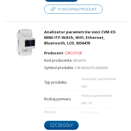
PORÓWNAJ PRODUKT
Analizator parametrów sieci CVM-E3-
MINI-ITF-WiEth, WiFi, Ethernet,
Bluetooth, LCD, M56470
Producent
:
CIRCUTOR
Kod producenta:
M56470
Symbol produktu:
CIR-M56470-000000
Analizator parametrów
Typ produktu
sieci
Analiza parametrów
Rodzaj pomiaru
sieci AC
Wersja
Stacjonarna
SZCZEGÓŁY