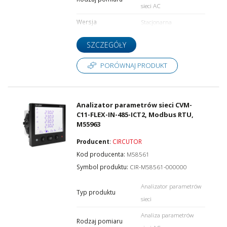
sieci AC
Wersja
Stacjonarna
SZCZEGÓŁY
PORÓWNAJ PRODUKT
Analizator parametrów sieci CVM-
C11-FLEX-IN-485-ICT2, Modbus RTU,
M55963
Producent
:
CIRCUTOR
Kod producenta:
M58561
Symbol produktu:
CIR-M58561-000000
Analizator parametrów
Typ produktu
sieci
Analiza parametrów
Rodzaj pomiaru