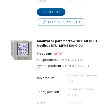
Wersja
Stacjonarna
SZCZEGÓŁY
PORÓWNAJ PRODUKT
Analizator parametrów sieci MFM383,
Modbus RTU, MFM383A-C-CU
Producent
:
ASTAT
Kod producenta:
MFM383A-C-CU
Symbol produktu:
SEL-MFM383A-C-CU0
Analizator parametrów
Typ produktu
sieci
Analiza parametrów
Rodzaj pomiaru
sieci AC
Wersja
Stacjonarna