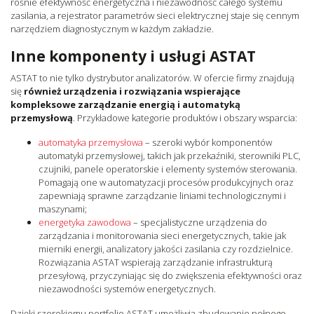
rośnie efektywność energetyczna i niezawodność całego systemu
zasilania, a rejestrator parametrów sieci elektrycznej staje się cennym
narzędziem diagnostycznym w każdym zakładzie.
Inne komponenty i usługi ASTAT
ASTAT to nie tylko dystrybutor analizatorów. W ofercie firmy znajdują
się
również urządzenia i rozwiązania wspierające
kompleksowe zarządzanie energią i automatyką
przemysłową
. Przykładowe kategorie produktów i obszary wsparcia:
automatyka przemysłowa
– szeroki wybór komponentów
automatyki przemysłowej, takich jak przekaźniki, sterowniki PLC,
czujniki, panele operatorskie i elementy systemów sterowania.
Pomagają one w automatyzacji procesów produkcyjnych oraz
zapewniają sprawne zarządzanie liniami technologicznymi i
maszynami;
energetyka zawodowa
– specjalistyczne urządzenia do
zarządzania i monitorowania sieci energetycznych, takie jak
mierniki energii, analizatory jakości zasilania czy rozdzielnice.
Rozwiązania ASTAT wspierają zarządzanie infrastrukturą
przesyłową, przyczyniając się do zwiększenia efektywności oraz
niezawodności systemów energetycznych.
Dzięki szerokiemu portfolio ASTAT umożliwia zbudowanie pełnego