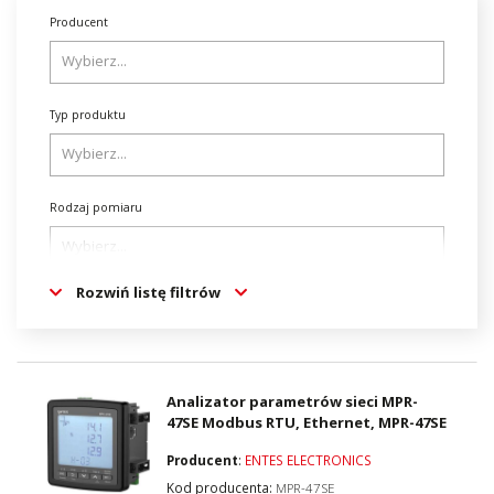
Producent
Typ produktu
Rodzaj pomiaru
Rozwiń listę filtrów
Wersja
Rodzaj wyświetlacza (wyświetlacz)
Analizator parametrów sieci MPR-
47SE Modbus RTU, Ethernet, MPR-47SE
Producent
:
ENTES ELECTRONICS
Montaż
Kod producenta:
MPR-47SE