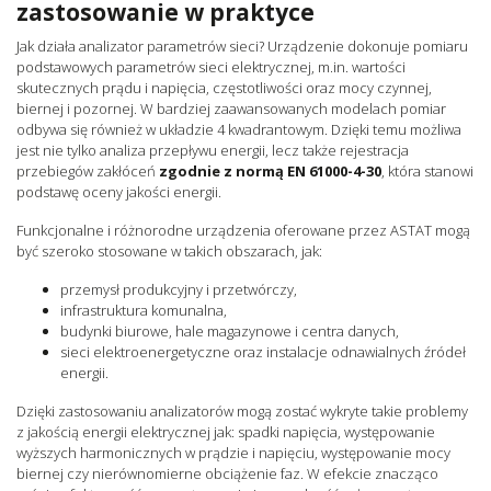
zastosowanie w praktyce
Jak działa analizator parametrów sieci? Urządzenie dokonuje pomiaru
podstawowych parametrów sieci elektrycznej, m.in. wartości
skutecznych prądu i napięcia, częstotliwości oraz mocy czynnej,
biernej i pozornej. W bardziej zaawansowanych modelach pomiar
odbywa się również w układzie 4 kwadrantowym. Dzięki temu możliwa
jest nie tylko analiza przepływu energii, lecz także rejestracja
przebiegów zakłóceń
zgodnie z normą EN 61000-4-30
, która stanowi
podstawę oceny jakości energii.
Funkcjonalne i różnorodne urządzenia oferowane przez ASTAT mogą
być szeroko stosowane w takich obszarach, jak:
przemysł produkcyjny i przetwórczy,
infrastruktura komunalna,
budynki biurowe, hale magazynowe i centra danych,
sieci elektroenergetyczne oraz instalacje odnawialnych źródeł
energii.
Dzięki zastosowaniu analizatorów mogą zostać wykryte takie problemy
z jakością energii elektrycznej jak: spadki napięcia, występowanie
wyższych harmonicznych w prądzie i napięciu, występowanie mocy
biernej czy nierównomierne obciążenie faz. W efekcie znacząco