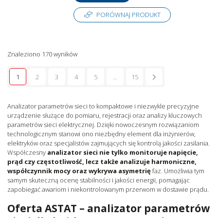
PORÓWNAJ PRODUKT
Znaleziono 170 wyników
1
2
3
4
5
...
15
Analizator parametrów sieci to kompaktowe i niezwykle precyzyjne
urządzenie służące do pomiaru, rejestracji oraz analizy kluczowych
parametrów sieci elektrycznej. Dzięki nowoczesnym rozwiązaniom
technologicznym stanowi ono niezbędny element dla inżynierów,
elektryków oraz specjalistów zajmujących się kontrolą jakości zasilania.
Współczesny
analizator sieci nie tylko monitoruje napięcie,
prąd czy częstotliwość, lecz także analizuje harmoniczne,
współczynnik mocy oraz wykrywa asymetrię
faz. Umożliwia tym
samym skuteczną ocenę stabilności i jakości energii, pomagając
zapobiegać awariom i niekontrolowanym przerwom w dostawie prądu.
Oferta ASTAT – analizator parametrów