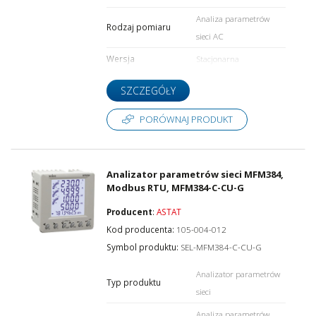
Analiza parametrów
Rodzaj pomiaru
sieci AC
Wersja
Stacjonarna
SZCZEGÓŁY
PORÓWNAJ PRODUKT
Analizator parametrów sieci MFM384,
Modbus RTU, MFM384-C-CU-G
Producent
:
ASTAT
Kod producenta:
105-004-012
Symbol produktu:
SEL-MFM384-C-CU-G
Analizator parametrów
Typ produktu
sieci
Analiza parametrów