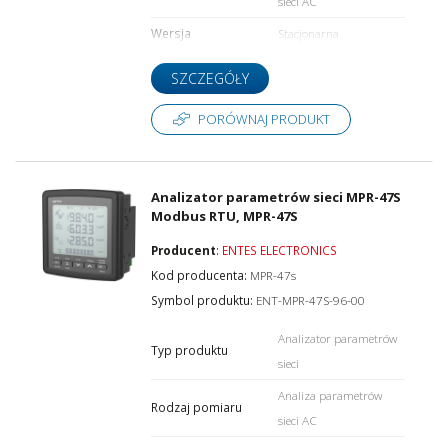
sieci AC
Wersja
Stacjonarna
SZCZEGÓŁY
PORÓWNAJ PRODUKT
Analizator parametrów sieci MPR-47S
Modbus RTU, MPR-47S
Producent
:
ENTES ELECTRONICS
Kod producenta:
MPR-47s
Symbol produktu:
ENT-MPR-47S-96-00
Analizator parametrów
Typ produktu
sieci
Analiza parametrów
Rodzaj pomiaru
sieci AC