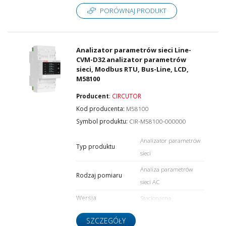
PORÓWNAJ PRODUKT
Analizator parametrów sieci Line-
CVM-D32 analizator parametrów
sieci, Modbus RTU, Bus-Line, LCD,
M58100
Producent
:
CIRCUTOR
Kod producenta:
M58100
Symbol produktu:
CIR-M58100-000000
Analizator parametrów
Typ produktu
sieci
Analiza parametrów
Rodzaj pomiaru
sieci AC
Wersja
Stacjonarna
SZCZEGÓŁY