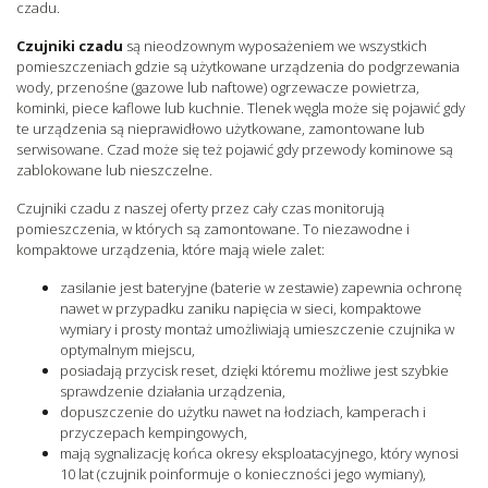
czadu.
Czujniki czadu
są nieodzownym wyposażeniem we wszystkich
pomieszczeniach gdzie są użytkowane urządzenia do podgrzewania
wody, przenośne (gazowe lub naftowe) ogrzewacze powietrza,
kominki, piece kaflowe lub kuchnie. Tlenek węgla może się pojawić gdy
te urządzenia są nieprawidłowo użytkowane, zamontowane lub
serwisowane. Czad może się też pojawić gdy przewody kominowe są
zablokowane lub nieszczelne.
Czujniki czadu z naszej oferty przez cały czas monitorują
pomieszczenia, w których są zamontowane. To niezawodne i
kompaktowe urządzenia, które mają wiele zalet:
zasilanie jest bateryjne (baterie w zestawie) zapewnia ochronę
nawet w przypadku zaniku napięcia w sieci, kompaktowe
wymiary i prosty montaż umożliwiają umieszczenie czujnika w
optymalnym miejscu,
posiadają przycisk reset, dzięki któremu możliwe jest szybkie
sprawdzenie działania urządzenia,
dopuszczenie do użytku nawet na łodziach, kamperach i
przyczepach kempingowych,
mają sygnalizację końca okresy eksploatacyjnego, który wynosi
10 lat (czujnik poinformuje o konieczności jego wymiany),