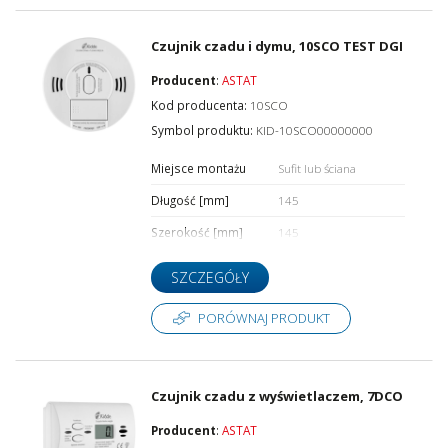
Czujnik czadu i dymu, 10SCO TEST DGI
Producent
:
ASTAT
Kod producenta:
10SCO
Symbol produktu:
KID-10SCO00000000
Miejsce montażu
Sufit lub ściana
Długość [mm]
145
Szerokość [mm]
145
SZCZEGÓŁY
PORÓWNAJ PRODUKT
Czujnik czadu z wyświetlaczem, 7DCO
Producent
:
ASTAT