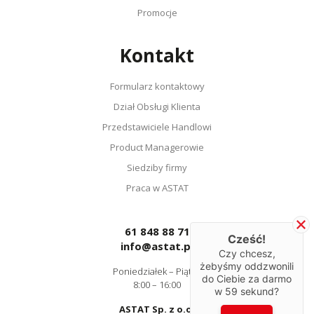
Promocje
Kontakt
Formularz kontaktowy
Dział Obsługi Klienta
Przedstawiciele Handlowi
Product Managerowie
Siedziby firmy
Praca w ASTAT
61 848 88 71
Cześć!
info@astat.pl
Czy chcesz,
żebyśmy oddzwonili
Poniedziałek – Piątek
do Ciebie za darmo
8:00 – 16:00
w
59
sekund?
ASTAT Sp. z o.o.