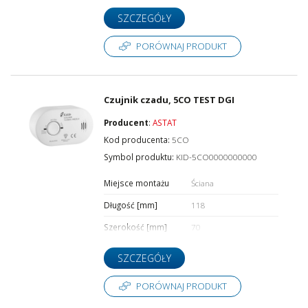
SZCZEGÓŁY
PORÓWNAJ PRODUKT
Czujnik czadu, 5CO TEST DGI
Producent
:
ASTAT
Kod producenta:
5CO
Symbol produktu:
KID-5CO0000000000
Miejsce montażu
Ściana
Długość [mm]
118
Szerokość [mm]
70
SZCZEGÓŁY
PORÓWNAJ PRODUKT