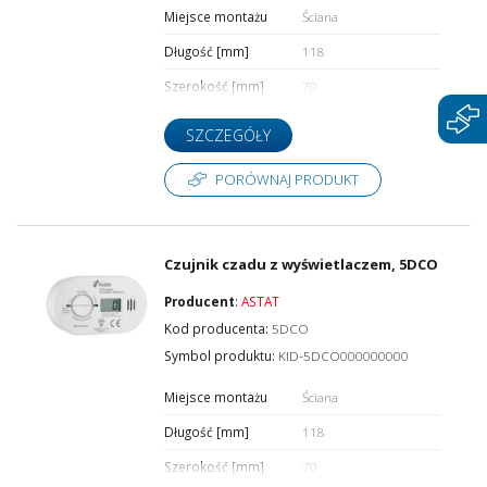
Miejsce montażu
Ściana
Długość [mm]
118
Szerokość [mm]
70
SZCZEGÓŁY
PORÓWNAJ PRODUKT
Czujnik czadu z wyświetlaczem, 5DCO
Producent
:
ASTAT
Kod producenta:
5DCO
Symbol produktu:
KID-5DCO000000000
Miejsce montażu
Ściana
Długość [mm]
118
Szerokość [mm]
70