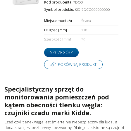
Kod producenta:
7DCO
Symbol produktu:
KID-7DCO000000000
Miejsce montażu
Ściana
Długość [mm]
118
Szerokość [mm]
70
SZCZEGÓŁY
PORÓWNAJ PRODUKT
Specjalistyczny sprzęt do
monitorowania pomieszczeń pod
kątem obecności tlenku węgla:
czujniki czadu marki Kidde.
Czad czyli tlenek węgla jest śmiertelnie niebezpieczny dla ludzi, a
dodatkowo jest bezbarwny i bezwonny. Dlatego tak istotne są czujniki