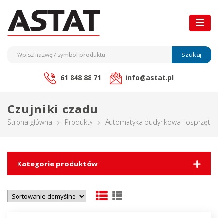
Szukaj
61 848 88 71
info@astat.pl
Czujniki czadu
Strona główna
Produkty
Automatyka budynkowa i osprzęt ele
Kategorie produktów