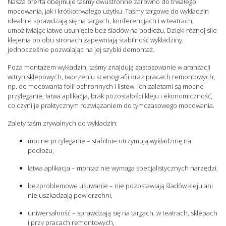
Nasza oferta obejmuje taśmy dwustronne zarówno do trwałego
mocowania, jak i krótkotrwałego użytku. Taśmy targowe do wykładzin
idealnie sprawdzają się na targach, konferencjach i w teatrach,
umożliwiając łatwe usunięcie bez śladów na podłożu. Dzięki różnej sile
klejenia po obu stronach zapewniają stabilność wykładziny,
jednocześnie pozwalając na jej szybki demontaż.
Poza montażem wykładzin, taśmy znajdują zastosowanie w aranżacji
witryn sklepowych, tworzeniu scenografii oraz pracach remontowych,
np. do mocowania folii ochronnych i listew. Ich zaletami są mocne
przyleganie, łatwa aplikacja, brak pozostałości kleju i ekonomiczność,
co czyni je praktycznym rozwiązaniem do tymczasowego mocowania.
Zalety taśm zrywalnych do wykładzin:
mocne przyleganie – stabilnie utrzymują wykładzinę na
podłożu,
łatwa aplikacja – montaż nie wymaga specjalistycznych narzędzi,
bezproblemowe usuwanie – nie pozostawiają śladów kleju ani
nie uszkadzają powierzchni,
uniwersalność – sprawdzają się na targach, w teatrach, sklepach
i przy pracach remontowych,