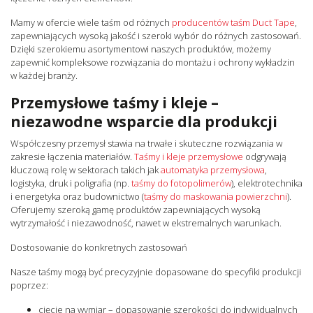
Mamy w ofercie wiele taśm od różnych
producentów taśm Duct Tape
,
zapewniających wysoką jakość i szeroki wybór do różnych zastosowań.
Dzięki szerokiemu asortymentowi naszych produktów, możemy
zapewnić kompleksowe rozwiązania do montażu i ochrony wykładzin
w każdej branży.
Przemysłowe taśmy i kleje –
niezawodne wsparcie dla produkcji
Współczesny przemysł stawia na trwałe i skuteczne rozwiązania w
zakresie łączenia materiałów.
Taśmy i kleje przemysłowe
odgrywają
kluczową rolę w sektorach takich jak
automatyka przemysłowa
,
logistyka, druk i poligrafia (np.
taśmy do fotopolimerów
), elektrotechnika
i energetyka oraz budownictwo (
taśmy do maskowania powierzchni
).
Oferujemy szeroką gamę produktów zapewniających wysoką
wytrzymałość i niezawodność, nawet w ekstremalnych warunkach.
Dostosowanie do konkretnych zastosowań
Nasze taśmy mogą być precyzyjnie dopasowane do specyfiki produkcji
poprzez:
cięcie na wymiar – dopasowanie szerokości do indywidualnych