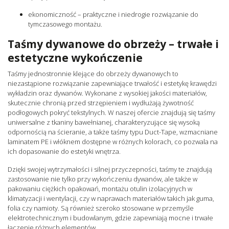
ekonomiczność – praktyczne i niedrogie rozwiązanie do
tymczasowego montażu.
Taśmy dywanowe do obrzeży – trwałe i
estetyczne wykończenie
Taśmy jednostronnie klejące do obrzeży dywanowych to
niezastąpione rozwiązanie zapewniające trwałość i estetykę krawędzi
wykładzin oraz dywanów. Wykonane z wysokiej jakości materiałów,
skutecznie chronią przed strzępieniem i wydłużają żywotność
podłogowych pokryć tekstylnych. W naszej ofercie znajdują się taśmy
uniwersalne z tkaniny bawełnianej, charakteryzujące się wysoką
odpornością na ścieranie, a także taśmy typu Duct-Tape, wzmacniane
laminatem PE i włóknem dostępne w różnych kolorach, co pozwala na
ich dopasowanie do estetyki wnętrza.
Dzięki swojej wytrzymałości i silnej przyczepności, taśmy te znajdują
zastosowanie nie tylko przy wykończeniu dywanów, ale także w
pakowaniu ciężkich opakowań, montażu otulin izolacyjnych w
klimatyzacji i wentylacji, czy w naprawach materiałów takich jak guma,
folia czy namioty. Są również szeroko stosowane w przemyśle
elektrotechnicznym i budowlanym, gdzie zapewniają mocne i trwałe
łączenie różnych elementów.