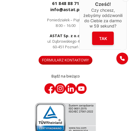
61 848 88 71
Cześć!
info@astat.pl
Czy chcesz,
żebyśmy oddzwonili
Poniedziałek – Piątek
do Ciebie za darmo
8:00 – 16:00
w
59
sekund?
ASTAT Sp. z o.o.
TAK
ul. Dąbrowskiego 441
60-451 Poznań
FORMULARZ KONTAKTOWY
Bądź na bieżąco