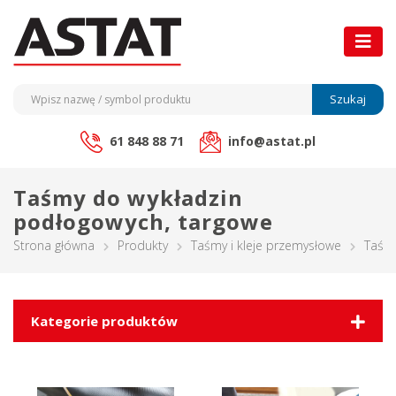
Szukaj
61 848 88 71
info@astat.pl
Taśmy do wykładzin
podłogowych, targowe
Strona główna
Produkty
Taśmy i kleje przemysłowe
Taśmy
Kategorie produktów