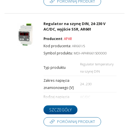
PORÓWNAJ PRODUKT
Regulator na szynę DIN, 24-230 V
AC/DC, wyjście SSR, AR661
Producent
:
APAR
Kod producenta:
AR661/S
Symbol produktu:
MDI-APAR661S00000
Regulator temperatury
Typ produktu
na szynę DIN
Zakres napięcia
24..230
znamionowego [V]
Rodzaj napięcia
AC/DC
SZCZEGÓŁY
PORÓWNAJ PRODUKT