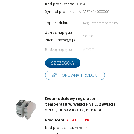
Kod producenta:
ETH14
Symbol produktu:
I-ALFAETH14000000
Typ produktu
Regulator temperatury
Wyjście sterujące 2
Zakres napięcia
10..30
znamionowego [V]
Wyjście sterujące 3
Rodzaj napięcia
AC/DC
SZCZEGÓŁY
Wyjście sterujące 4
PORÓWNAJ PRODUKT
Dwumodułowy regulator
Szerokość [mm]
temperatury, wejście NTC, 2 wyjścia
SPDT, 10-30 V AC/DC, ETHD14
Producent
:
ALFA ELECTRIC
Wysokość [mm]
Kod producenta:
ETHD14