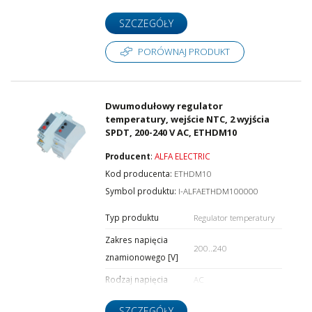
SZCZEGÓŁY
PORÓWNAJ PRODUKT
Dwumodułowy regulator
temperatury, wejście NTC, 2 wyjścia
SPDT, 200-240 V AC, ETHDM10
Producent
:
ALFA ELECTRIC
Kod producenta:
ETHDM10
Symbol produktu:
I-ALFAETHDM100000
Typ produktu
Regulator temperatury
Zakres napięcia
200..240
znamionowego [V]
Rodzaj napięcia
AC
SZCZEGÓŁY