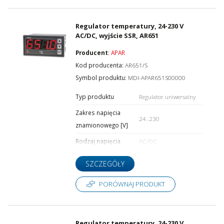
Regulator temperatury, 24-230 V
AC/DC, wyjście SSR, AR651
Producent
:
APAR
Kod producenta:
AR651/S
Symbol produktu:
MDI-APAR651S00000
Typ produktu
Regulator uniwersalny
Zakres napięcia
24..230
znamionowego [V]
Rodzaj napięcia
AC/DC
SZCZEGÓŁY
PORÓWNAJ PRODUKT
Regulator temperatury, 24-230 V