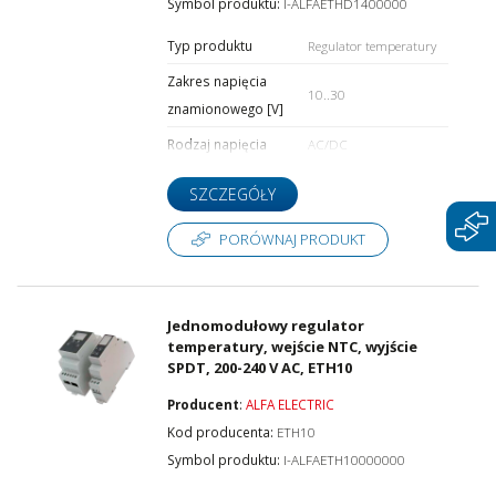
Symbol produktu:
I-ALFAETHD1400000
Typ produktu
Regulator temperatury
Głębokość [mm]
Zakres napięcia
10..30
znamionowego [V]
Rodzaj napięcia
AC/DC
SZCZEGÓŁY
PORÓWNAJ PRODUKT
Jednomodułowy regulator
temperatury, wejście NTC, wyjście
SPDT, 200-240 V AC, ETH10
Producent
:
ALFA ELECTRIC
Kod producenta:
ETH10
Symbol produktu:
I-ALFAETH10000000