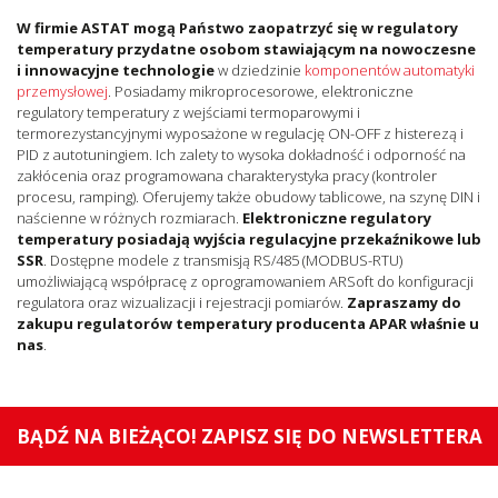
W firmie ASTAT mogą Państwo zaopatrzyć się w regulatory
temperatury przydatne osobom stawiającym na nowoczesne
i innowacyjne technologie
w dziedzinie
komponentów automatyki
przemysłowej
. Posiadamy mikroprocesorowe, elektroniczne
regulatory temperatury z wejściami termoparowymi i
termorezystancyjnymi wyposażone w regulację ON-OFF z histerezą i
PID z autotuningiem. Ich zalety to wysoka dokładność i odporność na
zakłócenia oraz programowana charakterystyka pracy (kontroler
procesu, ramping). Oferujemy także obudowy tablicowe, na szynę DIN i
naścienne w różnych rozmiarach.
Elektroniczne regulatory
temperatury posiadają wyjścia regulacyjne przekaźnikowe lub
SSR
. Dostępne modele z transmisją RS/485 (MODBUS-RTU)
umożliwiającą współpracę z oprogramowaniem ARSoft do konfiguracji
regulatora oraz wizualizacji i rejestracji pomiarów.
Zapraszamy do
zakupu regulatorów temperatury producenta APAR właśnie u
nas
.
BĄDŹ NA BIEŻĄCO! ZAPISZ SIĘ DO NEWSLETTERA