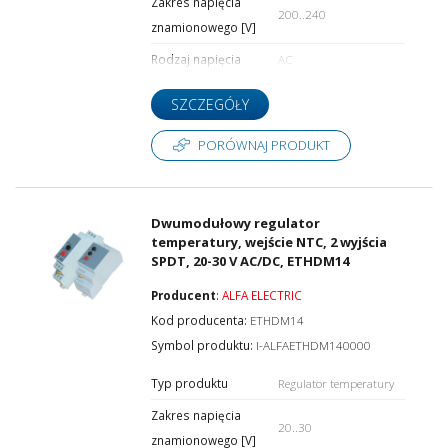
Zakres napięcia
200..240
znamionowego [V]
Rodzaj napięcia
AC
SZCZEGÓŁY
PORÓWNAJ PRODUKT
Dwumodułowy regulator
temperatury, wejście NTC, 2 wyjścia
SPDT, 20-30 V AC/DC, ETHDM14
Producent
:
ALFA ELECTRIC
Kod producenta:
ETHDM14
Symbol produktu:
I-ALFAETHDM140000
Typ produktu
Regulator temperatury
Zakres napięcia
20..30
znamionowego [V]