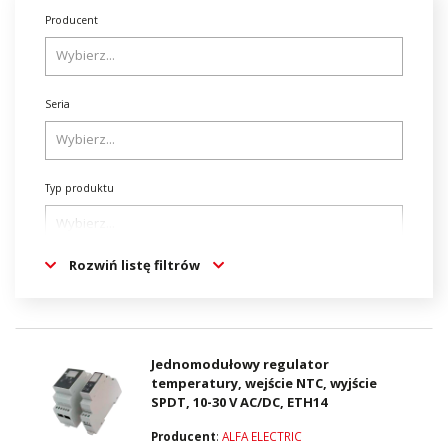
Producent
Seria
Typ produktu
Rozwiń listę filtrów
Zakres napięcia znamionowego [V]
Rodzaj napięcia
Jednomodułowy regulator
temperatury, wejście NTC, wyjście
SPDT, 10-30 V AC/DC, ETH14
Producent
:
ALFA ELECTRIC
Wyjście sterujące 1