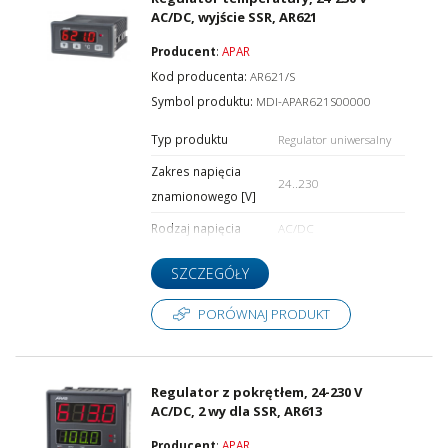
AC/DC, wyjście SSR, AR621
Producent
:
APAR
Kod producenta:
AR621/S
Symbol produktu:
MDI-APAR621S00000
Typ produktu
Regulator uniwersalny
Zakres napięcia
24..230
znamionowego [V]
Rodzaj napięcia
AC/DC
SZCZEGÓŁY
PORÓWNAJ PRODUKT
Regulator z pokrętłem, 24-230 V
AC/DC, 2 wy dla SSR, AR613
Producent
:
APAR