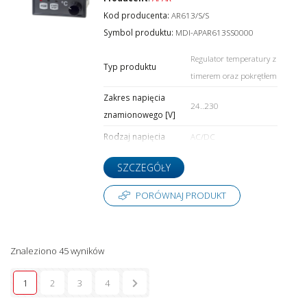
Kod producenta:
AR613/S/S
Symbol produktu:
MDI-APAR613SS0000
Regulator temperatury z
Typ produktu
timerem oraz pokrętłem
Zakres napięcia
24..230
znamionowego [V]
Rodzaj napięcia
AC/DC
SZCZEGÓŁY
PORÓWNAJ PRODUKT
Znaleziono 45 wyników
1
2
3
4