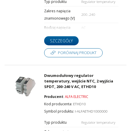
Typ produktu
Regulator temperatury
Zakres napięcia
200..240
znamionowego [V]
Rodzaj napięcia
AC
SZCZEGÓŁY
PORÓWNAJ PRODUKT
Dwumodułowy regulator
temperatury, wejście NTC, 2 wyjścia
SPDT, 200-240 V AC, ETHD10
Producent
:
ALFA ELECTRIC
Kod producenta:
ETHD10
Symbol produktu:
I-ALFAETHD1000000
Typ produktu
Regulator temperatury