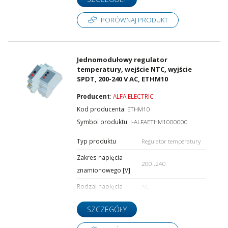
PORÓWNAJ PRODUKT
Jednomodułowy regulator
temperatury, wejście NTC, wyjście
SPDT, 200-240 V AC, ETHM10
Producent
:
ALFA ELECTRIC
Kod producenta:
ETHM10
Symbol produktu:
I-ALFAETHM1000000
Typ produktu
Regulator temperatury
Zakres napięcia
200..240
znamionowego [V]
Rodzaj napięcia
AC
SZCZEGÓŁY