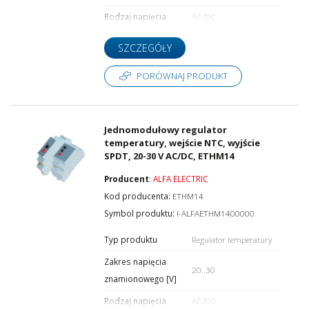
Rodzaj napięcia
AC/DC
SZCZEGÓŁY
PORÓWNAJ PRODUKT
Jednomodułowy regulator
temperatury, wejście NTC, wyjście
SPDT, 20-30 V AC/DC, ETHM14
Producent
:
ALFA ELECTRIC
Kod producenta:
ETHM14
Symbol produktu:
I-ALFAETHM1400000
Typ produktu
Regulator temperatury
Zakres napięcia
20..30
znamionowego [V]
Rodzaj napięcia
AC/DC