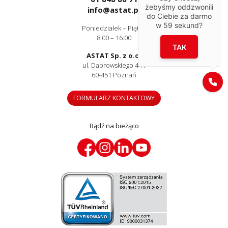
żebyśmy oddzwonili
info@astat.pl
do Ciebie za darmo
w
59
sekund?
Poniedziałek – Piątek
8:00 – 16:00
TAK
ASTAT Sp. z o.o.
ul. Dąbrowskiego 441
60-451 Poznań
FORMULARZ KONTAKTOWY
Bądź na bieżąco