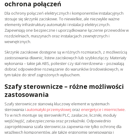
ochrona połączeń
Dla ochrony połączeń elektrycznych i komponentów instalacyjnych
stosuje się skrzynki zaciskowe. To niewielkie, ale niezwykle ważne
elementy infrastruktury automatyki i instalacji elektrycznych.
Zapewniają one bezpieczne i uporządkowane łączenie przewodów w
rozdzielniach, maszynach oraz instalacjach zewnętrznych i
wewnętrznych.
Skrzynki zaciskowe dostępne są w różnych rozmiarach, z możliwością
zastosowania dławnic, listew zaciskowych lub szybkozłączy. Materiały
wykonania – takie jak ABS, poliester czy stal nierdzewna – pozwalają
dobrać odpowiednie rozwiązanie do warunków środowiskowych, w
tym także do stref zagrożonych wybuchem.
Szafy sterownicze – różne możliwości
zastosowania
Szafy sterownicze stanowią kluczowy element w systemach
sterowania i
automatyki przemysłowej
oraz
energetyce i miernictwie
.
To w nich montuje się sterowniki PLC, zasilacze, liczniki, moduły
wejść/wyjść, zabezpieczenia oraz przekaźniki. Odpowiednio
zaprojektowana szafa sterownicza zapewnia nie tylko ochronę dla
wrażliwych komponentów, ale także ergonomię serwisowania i