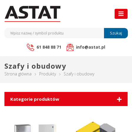
Szukaj
61 848 88 71
info@astat.pl
Szafy i obudowy
Strona główna
Produkty
Szafy i obudowy
Kategorie produktów