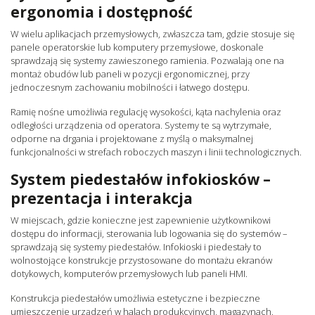
ergonomia i dostępność
W wielu aplikacjach przemysłowych, zwłaszcza tam, gdzie stosuje się
panele operatorskie lub komputery przemysłowe, doskonale
sprawdzają się systemy zawieszonego ramienia. Pozwalają one na
montaż obudów lub paneli w pozycji ergonomicznej, przy
jednoczesnym zachowaniu mobilności i łatwego dostępu.
Ramię nośne umożliwia regulację wysokości, kąta nachylenia oraz
odległości urządzenia od operatora. Systemy te są wytrzymałe,
odporne na drgania i projektowane z myślą o maksymalnej
funkcjonalności w strefach roboczych maszyn i linii technologicznych.
System piedestałów infokiosków –
prezentacja i interakcja
W miejscach, gdzie konieczne jest zapewnienie użytkownikowi
dostępu do informacji, sterowania lub logowania się do systemów –
sprawdzają się systemy piedestałów. Infokioski i piedestały to
wolnostojące konstrukcje przystosowane do montażu ekranów
dotykowych, komputerów przemysłowych lub paneli HMI.
Konstrukcja piedestałów umożliwia estetyczne i bezpieczne
umieszczenie urządzeń w halach produkcyjnych, magazynach,