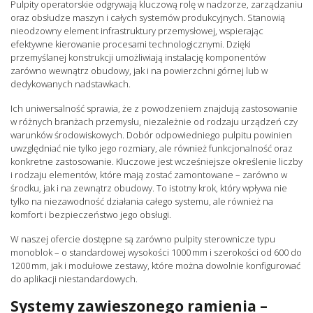
Pulpity operatorskie odgrywają kluczową rolę w nadzorze, zarządzaniu
oraz obsłudze maszyn i całych systemów produkcyjnych. Stanowią
nieodzowny element infrastruktury przemysłowej, wspierając
efektywne kierowanie procesami technologicznymi. Dzięki
przemyślanej konstrukcji umożliwiają instalację komponentów
zarówno wewnątrz obudowy, jak i na powierzchni górnej lub w
dedykowanych nadstawkach.
Ich uniwersalność sprawia, że z powodzeniem znajdują zastosowanie
w różnych branżach przemysłu, niezależnie od rodzaju urządzeń czy
warunków środowiskowych. Dobór odpowiedniego pulpitu powinien
uwzględniać nie tylko jego rozmiary, ale również funkcjonalność oraz
konkretne zastosowanie. Kluczowe jest wcześniejsze określenie liczby
i rodzaju elementów, które mają zostać zamontowane – zarówno w
środku, jak i na zewnątrz obudowy. To istotny krok, który wpływa nie
tylko na niezawodność działania całego systemu, ale również na
komfort i bezpieczeństwo jego obsługi.
W naszej ofercie dostępne są zarówno pulpity sterownicze typu
monoblok – o standardowej wysokości 1000 mm i szerokości od 600 do
1200 mm, jak i modułowe zestawy, które można dowolnie konfigurować
do aplikacji niestandardowych.
Systemy zawieszonego ramienia –