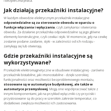
i bezpieczna praca.
Jak działają przekaźniki instalacyjne?
W każdym obwodzie elektrycznym przekaźniki instalacyjne
odpowiedzialne są za sterowanie obwodu w oparciu o
funkcje włączania i wyłączania
, czyli zamykania i otwierania
obwodu. Za działanie przekaźnika odpowiedzialne są jego główne
elementy konstrukcyjne, czyli cewka i styki. W momencie, gdy na cewkę
zostanie podane zasilanie, styki - w zależności od ich rodzaju -
zamykają się lub otwierają.
Gdzie przekaźniki instalacyjne są
wykorzystywane?
Przekaźniki elektromagnetyczne w obudowie instalacyjnej - zarówno
przekaźniki bistabilne, jak i monostabilne - dzięki szerokiej
funkcjonalności oraz możliwości bezproblemowego montażu,
stosowane są w automatyce budynkowej, ale także w
automatyce przemysłowej
. Mogą one współpracować także z
innymi komponentami, jak na przykład wyłączniki czy przyciski i
przystosowane są do pracy w szerokim zakresie temperatur, co
dodatkowo zwiększa możliwości ich zastosowania.