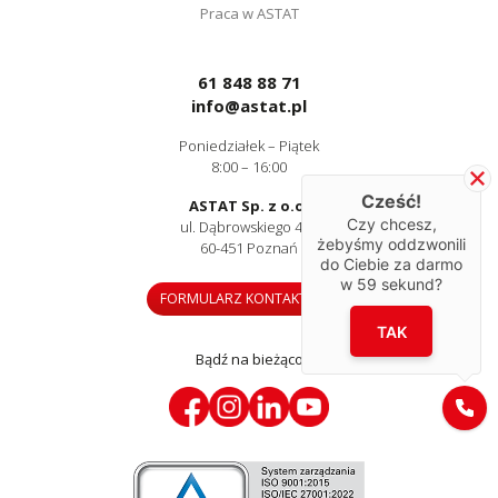
Praca w ASTAT
61 848 88 71
info@astat.pl
Poniedziałek – Piątek
8:00 – 16:00
Cześć!
ASTAT Sp. z o.o.
Czy chcesz,
ul. Dąbrowskiego 441
żebyśmy oddzwonili
60-451 Poznań
do Ciebie za darmo
w
59
sekund?
FORMULARZ KONTAKTOWY
TAK
Bądź na bieżąco