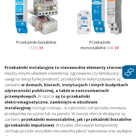
Przekaźniki bistabilne
Przekaźniki
(125)
monostabilne
(64)
Przekaźniki instalacyjne to niezawodne elementy sterowania
między innymi układami oświetlenia, ogrzewania czy klimatyzacji. Z
uwagi na swoją funkcjonalność, przekaźniki te wykorzystywane są
zarówno
w domach, biurach, instytucjach i innych budynkach
użyteczności publicznej, a także w zastosowaniach
przemysłowych
. W istocie
są to przekaźniki
elektromagnetyczne, zamknięte w obudowie
instalacyjnej
różnego rodzaju - w zależności od sposobu montażu
przekaźnika na szynie lub na panelu. W naszej ofercie dostępne są
zarówno
przekaźniki monostabilne, jak i przekaźniki bistabilne
(przekaźniki impulsowe)
. Wszystkie oferowane komponenty
cechuje przede wszystkim niezawodna jakość wykonania oraz wydajna