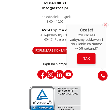
61 848 88 71
info@astat.pl
Poniedziałek – Piątek
8:00 – 16:00
Cześć!
ASTAT Sp. z o.o.
ul. Dąbrowskiego 441
Czy chcesz,
60-451 Poznań
żebyśmy oddzwonili
do Ciebie za darmo
w
59
sekund?
FORMULARZ KONTAKTOWY
TAK
Bądź na bieżąco