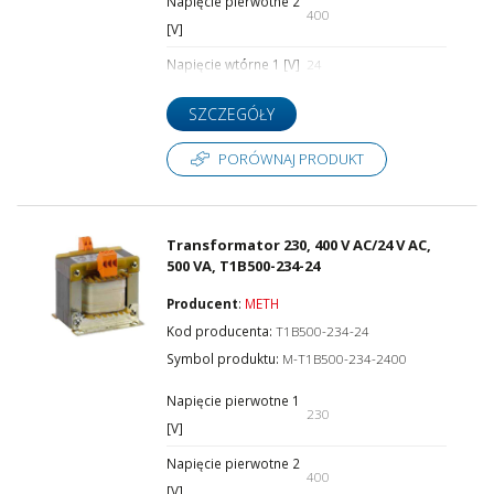
Napięcie pierwotne 2
400
[V]
Napięcie wtórne 1 [V]
24
SZCZEGÓŁY
PORÓWNAJ PRODUKT
Transformator 230, 400 V AC/24 V AC,
500 VA, T1B500-234-24
Producent
:
METH
Kod producenta:
T1B500-234-24
Symbol produktu:
M-T1B500-234-2400
Napięcie pierwotne 1
230
[V]
Napięcie pierwotne 2
400
[V]