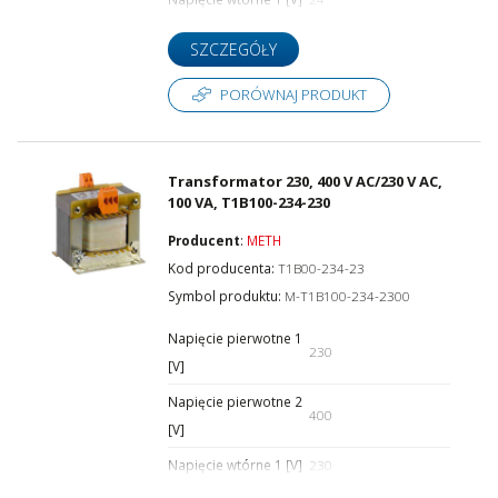
SZCZEGÓŁY
PORÓWNAJ PRODUKT
Transformator 230, 400 V AC/230 V AC,
100 VA, T1B100-234-230
Producent
:
METH
Kod producenta:
T1B00-234-23
Symbol produktu:
M-T1B100-234-2300
Napięcie pierwotne 1
230
[V]
Napięcie pierwotne 2
400
[V]
Napięcie wtórne 1 [V]
230