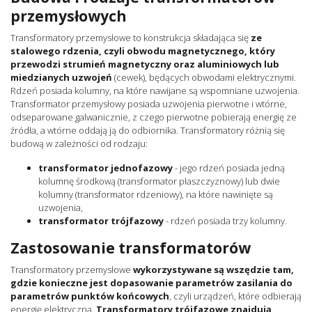
przemysłowych
Transformatory przemysłowe to konstrukcja składająca się
ze
stalowego rdzenia, czyli obwodu magnetycznego, który
przewodzi strumień magnetyczny oraz aluminiowych lub
miedzianych uzwojeń
(cewek), będących obwodami elektrycznymi.
Rdzeń posiada kolumny, na które nawijane są wspomniane uzwojenia.
Transformator przemysłowy posiada uzwojenia pierwotne i wtórne,
odseparowane galwanicznie, z czego pierwotne pobierają energię ze
źródła, a wtórne oddają ją do odbiornika. Transformatory różnią się
budową w zależności od rodzaju:
transformator jednofazowy
- jego rdzeń posiada jedną
kolumnę środkową (transformator płaszczyznowy) lub dwie
kolumny (transformator rdzeniowy), na które nawinięte są
uzwojenia,
transformator trójfazowy
- rdzeń posiada trzy kolumny.
Zastosowanie transformatorów
Transformatory przemysłowe
wykorzystywane są wszędzie tam,
gdzie konieczne jest dopasowanie parametrów zasilania do
parametrów punktów końcowych
, czyli urządzeń, które odbierają
energię elektryczną.
Transformatory trójfazowe znajdują