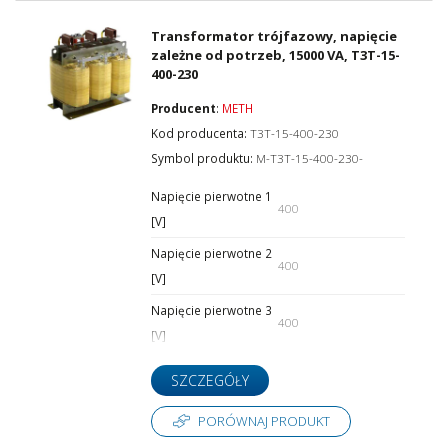
Transformator trójfazowy, napięcie
zależne od potrzeb, 15000 VA, T3T-15-
400-230
Producent
:
METH
Kod producenta:
T3T-15-400-230
Symbol produktu:
M-T3T-15-400-230-
Napięcie pierwotne 1
400
[V]
Napięcie pierwotne 2
400
[V]
Napięcie pierwotne 3
400
[V]
SZCZEGÓŁY
PORÓWNAJ PRODUKT