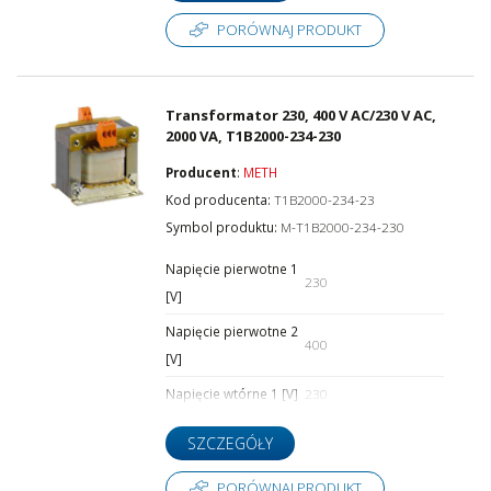
PORÓWNAJ PRODUKT
Transformator 230, 400 V AC/230 V AC,
2000 VA, T1B2000-234-230
Producent
:
METH
Kod producenta:
T1B2000-234-23
Symbol produktu:
M-T1B2000-234-230
Napięcie pierwotne 1
230
[V]
Napięcie pierwotne 2
400
[V]
Napięcie wtórne 1 [V]
230
SZCZEGÓŁY
PORÓWNAJ PRODUKT