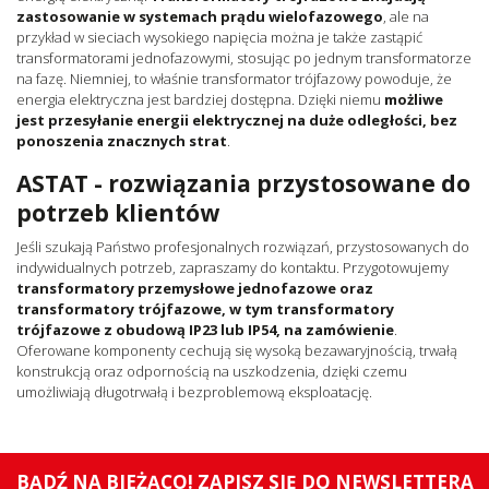
zastosowanie w systemach prądu wielofazowego
, ale na
przykład w sieciach wysokiego napięcia można je także zastąpić
transformatorami jednofazowymi, stosując po jednym transformatorze
na fazę. Niemniej, to właśnie transformator trójfazowy powoduje, że
energia elektryczna jest bardziej dostępna. Dzięki niemu
możliwe
jest przesyłanie energii elektrycznej na duże odległości, bez
ponoszenia znacznych strat
.
ASTAT - rozwiązania przystosowane do
potrzeb klientów
Jeśli szukają Państwo profesjonalnych rozwiązań, przystosowanych do
indywidualnych potrzeb, zapraszamy do kontaktu. Przygotowujemy
transformatory przemysłowe jednofazowe oraz
transformatory trójfazowe, w tym transformatory
trójfazowe z obudową IP23 lub IP54, na zamówienie
.
Oferowane komponenty cechują się wysoką bezawaryjnością, trwałą
konstrukcją oraz odpornością na uszkodzenia, dzięki czemu
umożliwiają długotrwałą i bezproblemową eksploatację.
BĄDŹ NA BIEŻĄCO! ZAPISZ SIĘ DO NEWSLETTERA