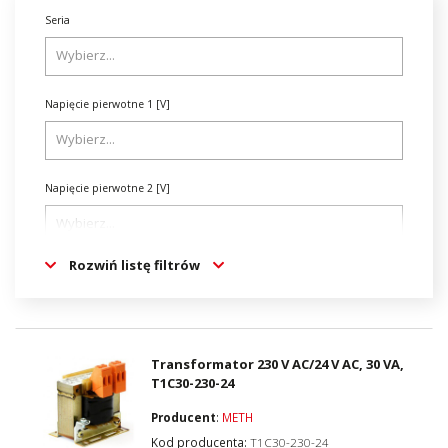
Seria
Napięcie pierwotne 1 [V]
Napięcie pierwotne 2 [V]
Rozwiń listę filtrów
Napięcie pierwotne 3 [V]
Napięcie pierwotne 4 [V]
Transformator 230 V AC/24 V AC, 30 VA,
T1C30-230-24
Producent
:
METH
Napięcie pierwotne 5 [V]
Kod producenta:
T1C30-230-24