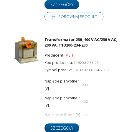
SZCZEGÓŁY
PORÓWNAJ PRODUKT
Transformator 230, 400 V AC/230 V AC,
200 VA, T1B200-234-230
Producent
:
METH
Kod producenta:
T1B200-234-23
Symbol produktu:
M-T1B200-234-2300
Napięcie pierwotne 1
230
[V]
Napięcie pierwotne 2
400
[V]
Napięcie wtórne 1 [V]
230
SZCZEGÓŁY