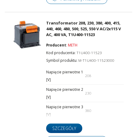
Transformator 208, 230, 380, 400, 415,
440, 460, 480, 500, 525, 550 V AC/2x115 V
AC, 400 VA, T1U400-11523
Producent
:
METH
Kod producenta:
T1U400-11523
Symbol produktu:
M-T1U400-11523000
Napięcie pierwotne 1
208
[V]
Napięcie pierwotne 2
230
[V]
Napięcie pierwotne 3
380
[V]
SZCZEGÓŁY