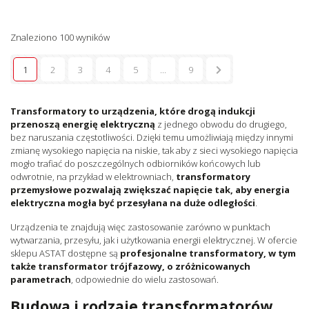
Znaleziono 100 wyników
1
2
3
4
5
...
9
Transformatory to urządzenia, które drogą indukcji
przenoszą energię elektryczną
z jednego obwodu do drugiego,
bez naruszania częstotliwości. Dzięki temu umożliwiają między innymi
zmianę wysokiego napięcia na niskie, tak aby z sieci wysokiego napięcia
mogło trafiać do poszczególnych odbiorników końcowych lub
odwrotnie, na przykład w elektrowniach,
transformatory
przemysłowe pozwalają zwiększać napięcie tak, aby energia
elektryczna mogła być przesyłana na duże odległości
.
Urządzenia te znajdują więc zastosowanie zarówno w punktach
wytwarzania, przesyłu, jak i użytkowania energii elektrycznej. W ofercie
sklepu ASTAT dostępne są
profesjonalne transformatory, w tym
także transformator trójfazowy, o zróżnicowanych
parametrach
, odpowiednie do wielu zastosowań.
Budowa i rodzaje transformatorów