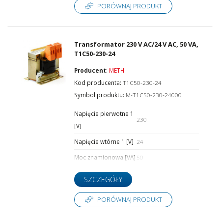
PORÓWNAJ PRODUKT
Transformator 230 V AC/24 V AC, 50 VA,
T1C50-230-24
Producent
:
METH
Kod producenta:
T1C50-230-24
Symbol produktu:
M-T1C50-230-24000
Napięcie pierwotne 1
230
[V]
Napięcie wtórne 1 [V]
24
Moc znamionowa [VA]
50
SZCZEGÓŁY
PORÓWNAJ PRODUKT