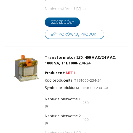
Napięcie wtórne 1 [V]
24
SZCZEGÓŁY
PORÓWNAJ PRODUKT
Transformator 230, 400 V AC/24 V AC,
1000 VA, T1B1000-234-24
Producent
:
METH
Kod producenta:
T1B1000-234-24
Symbol produktu:
M-T1B1000-234-240
Napięcie pierwotne 1
230
[V]
Napięcie pierwotne 2
400
[V]
Napięcie wtórne 1 [V]
24