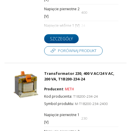
Szerokość [mm]
Napięcie pierwotne 2
400
[V]
Napięcie wtórne 1 [V]
24
Wysokość [mm]
SZCZEGÓŁY
PORÓWNAJ PRODUKT
Głębokość [mm]
Transformator 230, 400 V AC/24 V AC,
200 VA, T1B200-234-24
Producent
:
METH
Kod producenta:
T1B200-234-24
Symbol produktu:
M-T1B200-234-2400
Napięcie pierwotne 1
230
[V]