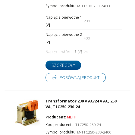
Symbol produktu:
M-T1C30-230-24000
Napięcie pierwotne 1
230
Napięcie pierwotne 6 [V]
[V]
Napięcie pierwotne 2
400
[V]
Napięcie pierwotne 7 [V]
Napięcie wtórne 1 [V]
24
SZCZEGÓŁY
Napięcie pierwotne 8 [V]
PORÓWNAJ PRODUKT
Napięcie pierwotne 9 [V]
Transformator 230 V AC/24 V AC, 250
VA, T1C250-230-24
Producent
:
METH
Kod producenta:
T1C250-230-24
Napięcie pierwotne 10 [V]
Symbol produktu:
M-T1C250-230-2400