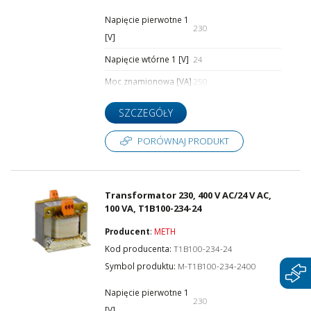
Napięcie pierwotne 1
230
Napięcie pierwotne 11 [V]
[V]
Napięcie wtórne 1 [V]
24
Moc znamionowa [VA]
250
Napięcie wtórne 1 [V]
SZCZEGÓŁY
PORÓWNAJ PRODUKT
Napięcie wtórne 2 [V]
Transformator 230, 400 V AC/24 V AC,
100 VA, T1B100-234-24
Napięcie wtórne 3 [V]
Producent
:
METH
Kod producenta:
T1B100-234-24
Symbol produktu:
M-T1B100-234-2400
Moc znamionowa [VA]
Napięcie pierwotne 1
230
[V]