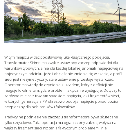
W tym miejscu widać podstawową lukę klasycznego podejścia.
Transformator SN/nn ma zwykle ustawiony zaczep odpowiedni dla
warunków typowych, a nie dla każdej lokalnej anomalii napięciowej na
pojedynczym odcinku. Jeżeli obciążenie zmienia się w czasie, a profil
sieci jest niesymetryczny, stałe ustawienie przestaje wystarczać.
Operator ma wtedy do czynienia z układem, który z definicji nie
reaguje lokalnie tam, gdzie problem faktycznie występuje. Dotyczy to
zarówno miejsc z trwałym spadkiem napięcia, jak i fragmentów sieci,
w których generacja z PV okresowo podbija napięcie ponad poziom
bezpieczny dla odbiorników i falowników.
Tradycyjne podniesienie zaczepu transformatora bywa skuteczne
tylko częściowo. Taka operacja ma ograniczony zakres, wpływa na
większy fragment sieci niż ten z faktycznym problemem i nie