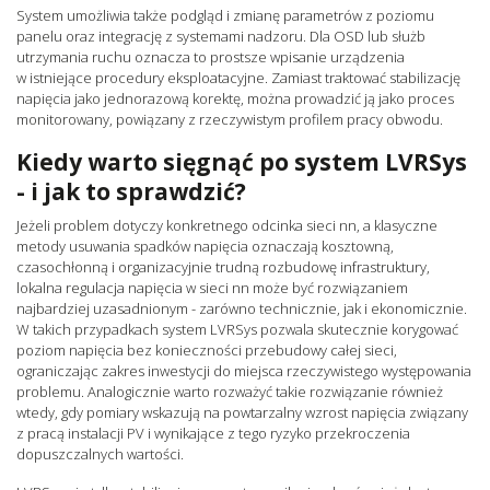
System umożliwia także podgląd i zmianę parametrów z poziomu
panelu oraz integrację z systemami nadzoru. Dla OSD lub służb
utrzymania ruchu oznacza to prostsze wpisanie urządzenia
w istniejące procedury eksploatacyjne. Zamiast traktować stabilizację
napięcia jako jednorazową korektę, można prowadzić ją jako proces
monitorowany, powiązany z rzeczywistym profilem pracy obwodu.
Kiedy warto sięgnąć po system LVRSys
- i jak to sprawdzić?
Jeżeli problem dotyczy konkretnego odcinka sieci nn, a klasyczne
metody usuwania spadków napięcia oznaczają kosztowną,
czasochłonną i organizacyjnie trudną rozbudowę infrastruktury,
lokalna regulacja napięcia w sieci nn może być rozwiązaniem
najbardziej uzasadnionym - zarówno technicznie, jak i ekonomicznie.
W takich przypadkach system LVRSys pozwala skutecznie korygować
poziom napięcia bez konieczności przebudowy całej sieci,
ograniczając zakres inwestycji do miejsca rzeczywistego występowania
problemu. Analogicznie warto rozważyć takie rozwiązanie również
wtedy, gdy pomiary wskazują na powtarzalny wzrost napięcia związany
z pracą instalacji PV i wynikające z tego ryzyko przekroczenia
dopuszczalnych wartości.