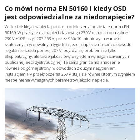
Co mówi norma EN 50160 i kiedy OSD
jest odpowiedzialne za niedonapięcie?
W sieci niskiego napięcia punktem odniesienia pozostaje norma EN
50160. W praktyce dla napięcia fazowego 230 V oznacza ona zakres
230 V ±10%, czyli 207-253 V, przez 95% 10-minutowych wartości
skutecznych w dowolnym tygodniu. Jeżeli napięcie na końcu obwodu
regularnie spada poniżej 207 V, pojawia się problem nie tylko
eksploatacyjny, ale także jakościowy względem wymagań stawianych
publicznej sieci dystrybucyjnej. Ta sama granica ma znaczenie
również od górnej strony: w obwodach z dużym nasyceniem
instalacjami PV przekroczenia 253 V stają się równie istotnym sygnałem
niespełnienia wymaganych parametrów jakości napięcia.