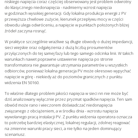
niskiego napięcia coraz częściej obserwowany jest problem odwrotny
do klasycznego niedonapięcia - nadmierny wzrost napięcia
w godzinach wysokiej generacji. Gdy lokalna produkcja energii z PV
przewyższa chwilowe zużycie, kierunek przepływu mocy w części
obwodu ulega odwróceniu, a napięcie w punktach położonych bliżej
źródeł zaczyna rosnąć.
W praktyce szczególnie wrażliwe są długie obwody o dużej impedancji,
sieci wiejskie oraz odgałęzienia z dużą liczbą prosumentów
przyłączonych do tej samej fazy lub tego samego odcinka linii. W takich
warunkach nawet poprawne ustawienie napięcia po stronie
transformatora nie gwarantuje utrzymania parametrów u wszystkich
odbiorców, ponieważ lokalna generacja PV może okresowo wypychać
napięcie w górę - niekiedy aż do poziomów granicznych z punktu
widzenia EN 50160.
To właśnie dlatego problem jakości napięcia w sieci nn nie może być
dziś analizowany wyłącznie przez pryzmat spadków napięcia. Ten sam
obwód może rano i wieczorem doświadczać niedonapięcia
związanego z obciążeniem, a w środku dnia - wzrostu napięcia
wywołanego pracą instalacji PV. Z punktu widzenia operatora oznacza
to potrzebę bardziej elastycznej, lokalnej regulacji, zdolnej reagować
na zmienne warunki pracy sieci, a nie tylko na jeden dominujący
scenariusz.