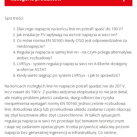
Spis treści
Dlaczego napięcie na końcu linii nn potrafi spaść do 190 V?
Jak instalacje PV wpływają na wzrost napięcia w sieci nn?
Co mówi norma EN 50160 i kiedy OSD jest odpowiedzialne za
niedonapięcie?
Regulacja napięcia w samej linii nn - na czym polega alternatywa
wobec rozbudowy?
LVRSys - system regulacji napięcia sieci nn A-Eberle dostępny
w ofercie ASTAT
Kiedy warto sięgnąć po system LVRSys - i jak to sprawdzić?
Na końcach rozległych linii nn napięcie potrafi spadać nie do 207 V,
lecz nawet do 190 V. Z punktu widzenia eksploatacji to nie jest detal,
ale realny problem jakości zasilania, skarg odbiorców i ryzyka
niespełnienia wymagań normy EN 50160. Jednocześnie rozbudowa
linii, dobudowa stacji lub przebudowa układu zasilania często okazują
się zbyt kosztowne albo zbyt czasochłonne. W takich sytuacjach
regulacja napięcia w sieci nn przestaje być tematem teoretycznym
i staje się zadaniem operacyjnym: trzeba przywrócić właściwy poziom
napięcia bez generalnej ingerencji w infrastrukturę. Co istotne,