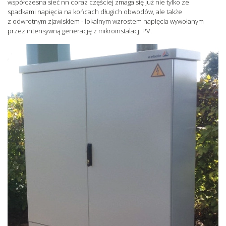
współczesna sieć nn coraz częściej zmaga się już nie tylko ze
spadkami napięcia na końcach długich obwodów, ale także
z odwrotnym zjawiskiem - lokalnym wzrostem napięcia wywołanym
przez intensywną generację z mikroinstalacji PV.