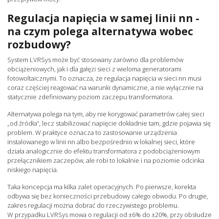
Regulacja napięcia w samej linii nn -
na czym polega alternatywa wobec
rozbudowy?
System LVRSys może być stosowany zarówno dla problemów
obciążeniowych, jak i dla gałęzi sieci z wieloma generatorami
fotowoltaicznymi. To oznacza, że regulacja napięcia w sieci nn musi
coraz częściej reagować na warunki dynamiczne, a nie wyłącznie na
statycznie zdefiniowany poziom zaczepu transformatora.
Alternatywa polega na tym, aby nie korygować parametrów całej sieci
„od źródła”, lecz stabilizować napięcie dokładnie tam, gdzie pojawia się
problem. W praktyce oznacza to zastosowanie urządzenia
instalowanego w linii nn albo bezpośrednio w lokalnej sieci, które
działa analogicznie do efektu transformatora z podobciążeniowym
przełącznikiem zaczepów, ale robi to lokalnie i na poziomie odcinka
niskiego napięcia.
Taka koncepcja ma kilka zalet operacyjnych. Po pierwsze, korekta
odbywa się bez konieczności przebudowy całego obwodu. Po drugie,
zakres regulacji można dobrać do rzeczywistego problemu.
W przypadku LVRSys mowa o regulacji od ±6% do ±20%, przy obsłudze