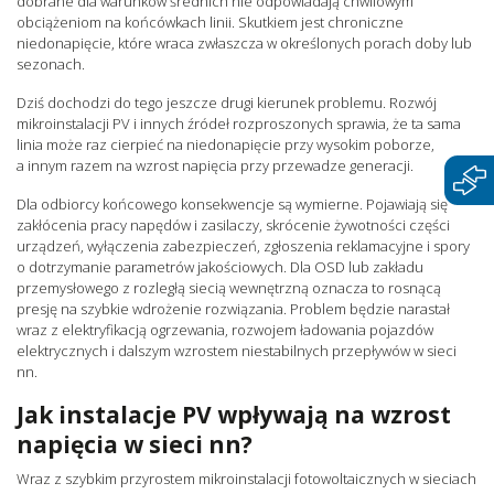
dobrane dla warunków średnich nie odpowiadają chwilowym
obciążeniom na końcówkach linii. Skutkiem jest chroniczne
niedonapięcie, które wraca zwłaszcza w określonych porach doby lub
sezonach.
Dziś dochodzi do tego jeszcze drugi kierunek problemu. Rozwój
mikroinstalacji PV i innych źródeł rozproszonych sprawia, że ta sama
linia może raz cierpieć na niedonapięcie przy wysokim poborze,
a innym razem na wzrost napięcia przy przewadze generacji.
Dla odbiorcy końcowego konsekwencje są wymierne. Pojawiają się
zakłócenia pracy napędów i zasilaczy, skrócenie żywotności części
urządzeń, wyłączenia zabezpieczeń, zgłoszenia reklamacyjne i spory
o dotrzymanie parametrów jakościowych. Dla OSD lub zakładu
przemysłowego z rozległą siecią wewnętrzną oznacza to rosnącą
presję na szybkie wdrożenie rozwiązania. Problem będzie narastał
wraz z elektryfikacją ogrzewania, rozwojem ładowania pojazdów
elektrycznych i dalszym wzrostem niestabilnych przepływów w sieci
nn.
Jak instalacje PV wpływają na wzrost
napięcia w sieci nn?
Wraz z szybkim przyrostem mikroinstalacji fotowoltaicznych w sieciach