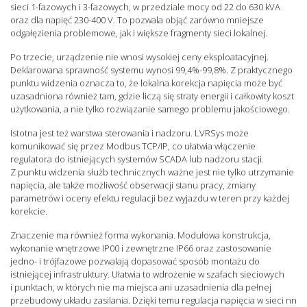
sieci 1-fazowych i 3-fazowych, w przedziale mocy od 22 do 630 kVA
oraz dla napięć 230-400 V. To pozwala objąć zarówno mniejsze
odgałęzienia problemowe, jak i większe fragmenty sieci lokalnej.
Po trzecie, urządzenie nie wnosi wysokiej ceny eksploatacyjnej.
Deklarowana sprawność systemu wynosi 99,4%-99,8%. Z praktycznego
punktu widzenia oznacza to, że lokalna korekcja napięcia może być
uzasadniona również tam, gdzie liczą się straty energii i całkowity koszt
użytkowania, a nie tylko rozwiązanie samego problemu jakościowego.
Istotna jest też warstwa sterowania i nadzoru. LVRSys może
komunikować się przez Modbus TCP/IP, co ułatwia włączenie
regulatora do istniejących systemów SCADA lub nadzoru stacji.
Z punktu widzenia służb technicznych ważne jest nie tylko utrzymanie
napięcia, ale także możliwość obserwacji stanu pracy, zmiany
parametrów i oceny efektu regulacji bez wyjazdu w teren przy każdej
korekcie.
Znaczenie ma również forma wykonania. Modułowa konstrukcja,
wykonanie wnętrzowe IP00 i zewnętrzne IP66 oraz zastosowanie
jedno- i trójfazowe pozwalają dopasować sposób montażu do
istniejącej infrastruktury. Ułatwia to wdrożenie w szafach sieciowych
i punktach, w których nie ma miejsca ani uzasadnienia dla pełnej
przebudowy układu zasilania. Dzięki temu regulacja napięcia w sieci nn