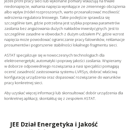
Jeżeli profil pracy sieci lub wykonane pomiary wskazują na trwałe
niedonapięcie, wahania napięcia wynikające ze zmiennego obciążenia
albo wpływ źródeł rozproszonych, warto przeanalizować możliwość
wdrożenia regulatora liniowego. Takie podejście sprawdza się
szczególnie tam, gdzie potrzebna jest szybka poprawa parametrów
zasilania bez angażowania dużych nakładów inwestycyjnych. Jest to
szczególnie zasadne w obwodach z dużym udziałem PV, gdzie wzrost
napięcia może powodować ograniczanie pracy falowników, reklamacje
prosumentów i pogorszenie stabilności lokalnego fragmentu sieci.
ASTAT specjalizuje się w nowoczesnych technologiach dla
elektroenergetyki, automatyki i poprawy jakości zasilania. Wspieramy
w doborze odpowiedniego rozwiązania a nasi specjaliści pomagają
ocenić zasadność zastosowania systemu LVRSys, dobrać właściwą
konfigurację urządzenia oraz dopasować rozwiązanie do warunków
pracy konkretnej sieci.
Aby uzyskać więcej informacji lub skonsultować dobór urządzenia dla
konkretnej aplikacji, skontaktuj się z zespołem ASTAT.
JEE Dział Energetyka i Jakość