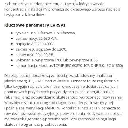
z chronicznym niedonapięciem, jak i tych, w których wysoka
koncentracja instalacji PV prowadzi do okresowego wzrostu napięcia
i wyłączania falowników.
Kluczowe parametry LVRSys:
typ sieci: nn, 1-fazowa lub 3-fazowa,
zakres mocy: 22-630 kVA,
napięcie AC: 230-400 V,
zakres regulacji: ±6% do ±20%,
sprawność: 99,4-99,8%,
wykonanie: wnętrzowe IP00 lub zewnętrzne IP66,
komunikacja: Modbus TCP/IP (IEC 60870-107, DNP 3.0, IEC 61850).
Dla eksploatacji dodatkową wartością jest wbudowany analizator
jakości energii PQI-DA Smart w klasie A. Oznacza to, że regulator nie
tylko koryguje napięcie, ale może równocześnie dostarczać danych
pomiarowych przydatnych przy audytach jakości energii, analizie
reklamacji oraz potwierdzaniu skuteczności wdrożonego rozwiązania.
W praktyce skraca to drogę od diagnozy do decyzji inwestycyjnej
i późniejszej weryfikacji efektu. W kontekście instalacji PV oznacza to
również możliwość precyzyjnego potwierdzenia, kiedy wzrost napięcia
ma związek z generacją prosumencką i czy zastosowana regulacja
skutecznie ogranicza przekroczenia.