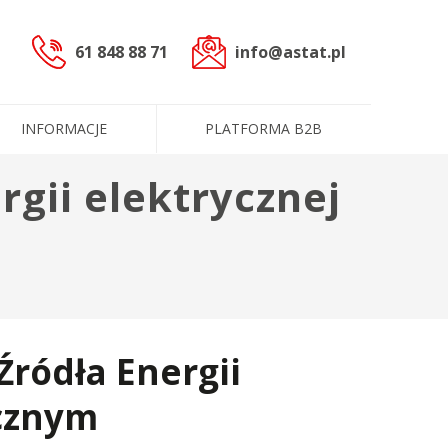
61 848 88 71
info@astat.pl
INFORMACJE
PLATFORMA B2B
gii elektrycznej
sterowniczych
czne (PLC)
cowoprądowe
informacyjne
ntakt
ługi
Dane administracyjne
Certyfikaty i polityki
e
ródła Energii
Produkty
cznym