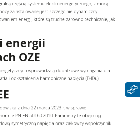
napędy
egralną częścią systemu elektroenergetycznego, z mocą
mocy zainstalowanej jest szczególnie dynamiczny
aniem energii, które są trudne zarówno technicznie, jak
 energii
jach OZE
oenergetycznych wprowadzają dodatkowe wymagania dla
iatła i odkształcenia harmoniczne napięcia (THDu).
EE
dowiska z dnia 22 marca 2023 r. w sprawie
normie PN-EN 50160:2010. Parametry te obejmują
ładową symetryczną napięcia oraz całkowity współczynnik