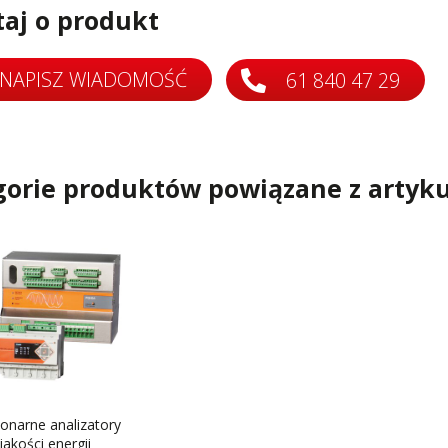
taj o produkt
NAPISZ WIADOMOŚĆ
61 840 47 29
gorie produktów powiązane z artyk
jonarne analizatory
jakości energii