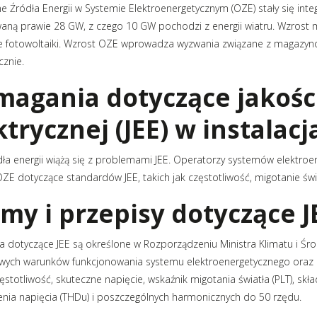
tery częstotliwości
Silniki bezszczotkowe i serwo
e Źródła Energii w Systemie Elektroenergetycznym (OZE) stały się int
tery protokołów przemysłowych
Styczniki
waną prawie 28 GW, z czego 10 GW pochodzi z energii wiatru. Wzrost 
do szaf sterowniczych
Systemy wózków kablowych i
e fotowoltaiki. Wzrost OZE wprowadza wyzwania związane z magazynow
szynoprzewody
i
cznie.
Transformatory AC AC
ki i wyświetlacze
agania dotyczące jakości
Wyłączniki i rozłączniki
 interfejsowe
Zadajniki
ktrycznej (JEE) w instalac
ła energii wiążą się z problemami JEE. Operatorzy systemów elektr
 OZE dotyczące standardów JEE, takich jak częstotliwość, migotanie św
my i przepisy dotyczące J
 dotyczące JEE są określone w Rozporządzeniu Ministra Klimatu i Śro
wych warunków funkcjonowania systemu elektroenergetycznego oraz 
ęstotliwość, skuteczne napięcie, wskaźnik migotania światła (PLT), sk
enia napięcia (THDu) i poszczególnych harmonicznych do 50 rzędu.