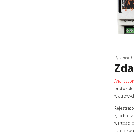
Rysunek 1. 
Zda
Analizator
protokole
wiatrowyc
Rejestrato
zgodnie z 
wartości o
czterokwa