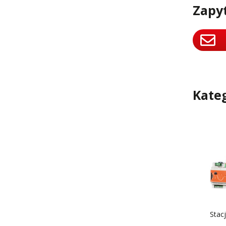
Zapy
Kate
Stac