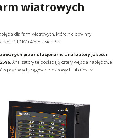
arm wiatrowych
cia dla farm wiatrowych, które nie powinny
 sieci 110 kV i 4% dla sieci SN.
zowanych przez stacjonarne analizatory jakości
62586.
Analizatory te posiadają cztery wejścia napięciowe
ników prądowych, cęgów pomiarowych lub Cewek