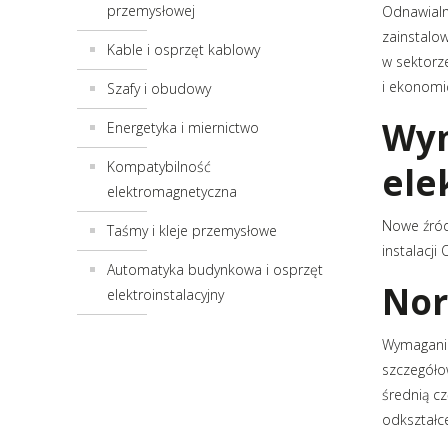
Konwer
przemysłowej
Odnawialn
Automatyka budynkowa i osprzęt
Konwer
zainstalo
Kable i osprzęt kablowy
elektroinstalacyjny
Lampy 
w sektorz
Licznik
i ekonomi
Szafy i obudowy
Mierni
Wym
Energetyka i miernictwo
Moduły
Kompatybilność
ele
elektromagnetyczna
Nowe źród
Taśmy i kleje przemysłowe
instalacji
Automatyka budynkowa i osprzęt
Nor
elektroinstalacyjny
Wymagania
szczegóło
średnią cz
odkształc