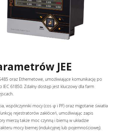
parametrów JEE
485 oraz Ethernetowe, umożliwiające komunikację po
IEC 61850. Zdalny dostęp jest kluczowy dla farm
jscach.
ia, współczynniki mocy (cos φ i PF) oraz migotanie światła
funkcję rejestratorów zakłóceń, umożliwiając zapis
ory mierzą także moc czynną i bierną w układzie
kteru mocy biernej (indukcyjnej lub pojemnościowej).