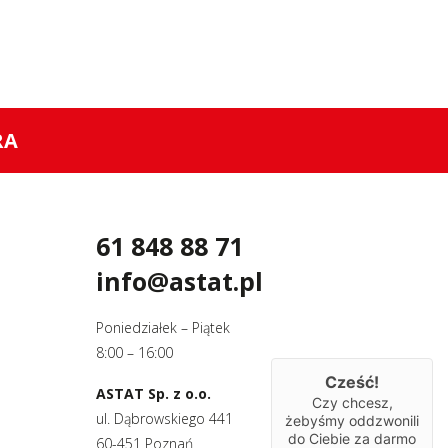
RA
61 848 88 71
info@astat.pl
Poniedziałek – Piątek
8:00 – 16:00
Cześć!
ASTAT Sp. z o.o.
Czy chcesz,
ul. Dąbrowskiego 441
żebyśmy oddzwonili
do Ciebie za darmo
60-451 Poznań