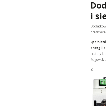
Dod
i si
Dodatkowe
przekracza
Spełnien
energii e
i cztery 
Rogowskie
a)