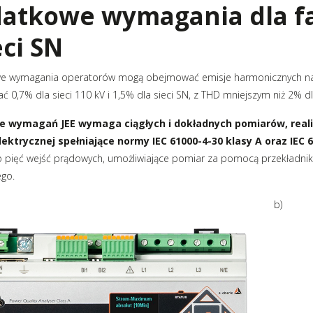
atkowe wymagania dla f
eci SN
 wymagania operatorów mogą obejmować emisje harmonicznych napię
ć 0,7% dla sieci 110 kV i 1,5% dla sieci SN, z THD mniejszym niż 2% dla
ie wymagań JEE wymaga ciągłych i dokładnych pomiarów, reali
lektrycznej spełniające normy IEC 61000-4-30 klasy A oraz IEC 
lub pięć wejść prądowych, umożliwiające pomiar za pomocą przekład
go.
b)