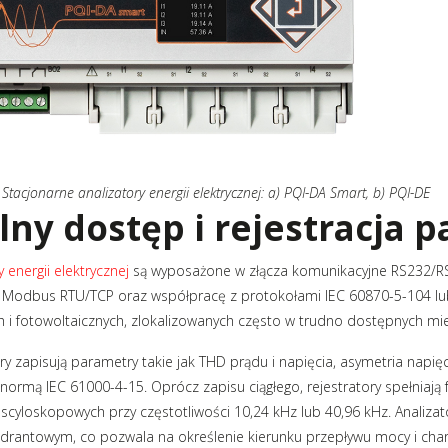
Stacjonarne analizatory energii elektrycznej: a) PQI-DA Smart, b) PQI-DE
lny dostęp i rejestracja 
y energii elektrycznej
są wyposażone w złącza komunikacyjne RS232/RS
 Modbus RTU/TCP oraz współpracę z protokołami IEC 60870-5-104 lub 
h i fotowoltaicznych, zlokalizowanych często w trudno dostępnych mie
ry zapisują parametry takie jak THD prądu i napięcia, asymetria napięc
normą IEC 61000-4-15. Oprócz zapisu ciągłego, rejestratory spełniają 
scyloskopowych przy częstotliwości 10,24 kHz lub 40,96 kHz. Analizat
drantowym, co pozwala na określenie kierunku przepływu mocy i chara