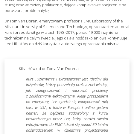
study) oraz warsztaty praktyczne, dające kompleksowe spojrzenie na
poruszaną problematykę.
Dr Tom Van Doren, emerytowany profesor z EMC Laboratory of the
Missouri University of Science and Technology, opracował ten autorski
kurs i przedstawił go w latach 1983-2017, ponad 19 000 inżynierom i
technikom na całym świecie. Jego działalność szkoleniową kontynuuje
Lee Hill, który do dziś korzysta z autorskiego opracowania mistrza.
Kilka słów od dr Toma Van Dorena:
Kurs „Uziemienie i ekranowanie” jest idealny dla
inżynierów, którzy potrzebują praktycznej wiedzy,
jak zdiagnozować i naprawić problemy
z zakłóceniami elektrycznymi. Kiedy przeszedłem
na emeryturę, Lee zgodził się kontynuować mój
kurs w USA, a także w Europie i online. Jestem
pewien, że będziesz zadowolony z kursu
prowadzonego przez Lee, który zaraża swoim
entuzjazmem do EMC i dzieli się ponad 30-letnim
doświadczeniem w dziedzinie projektowania