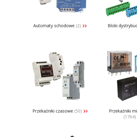
Konwer
Automatyka budynkowa i osprzęt
Konwer
elektroinstalacyjny
Lampy 
Automaty schodowe
(2)
Bloki dystrybu
Licznik
Mierni
Moduły
Przekaźniki czasowe
(50)
Przekaźniki m
(1764)