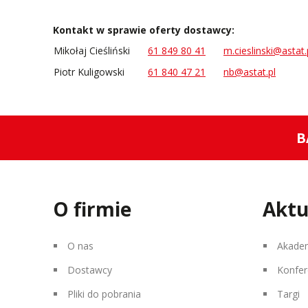
Kontakt w sprawie oferty dostawcy:
Mikołaj Cieśliński
61 849 80 41
m.cieslinski@astat.
Piotr Kuligowski
61 840 47 21
nb@astat.pl
B
O firmie
Aktu
O nas
Akade
Dostawcy
Konfer
Pliki do pobrania
Targi