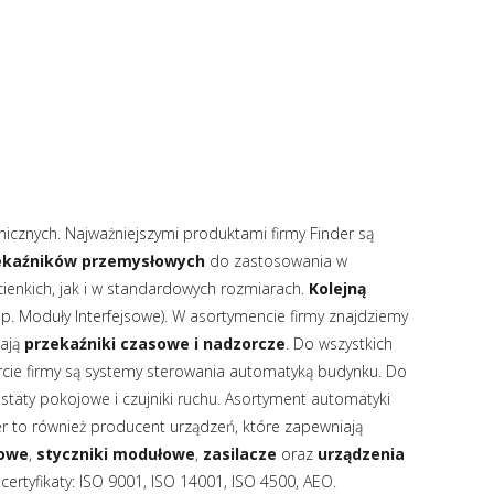
cznych. Najważniejszymi produktami firmy Finder są
zekaźników przemysłowych
do zastosowania w
ienkich, jak i w standardowych rozmiarach.
Kolejną
np. Moduły Interfejsowe). W asortymencie firmy znajdziemy
iają
przekaźniki czasowe i nadzorcze
. Do wszystkich
cie firmy są systemy sterowania automatyką budynku. Do
aty pokojowe i czujniki ruchu. Asortyment automatyki
der to również producent urządzeń, które zapewniają
sowe
,
styczniki modułowe
,
zasilacze
oraz
urządzenia
ertyfikaty: ISO 9001, ISO 14001, ISO 4500, AEO.