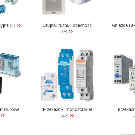
tery częstotliwości
Silniki bezszczotkowe i serwo
tery protokołów przemysłowych
Styczniki
do szaf sterowniczych
Systemy wózków kablowych i
szynoprzewody
cyjne
(5)
Czujniki ruchu i obecności
Gniazda i a
i
(4)
Transformatory AC AC
ki i wyświetlacze
Wyłączniki i rozłączniki
 interfejsowe
Zadajniki
iniaturowe
Przekaźniki monostabilne
Przekaźn
(25)
(