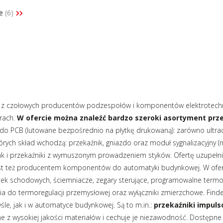
ze
(6)
ym z czołowych producentów podzespołów i komponentów elektrotechni
trach.
W ofercie można znaleźć bardzo szeroki asortyment pr
o PCB (lutowane bezpośrednio na płytkę drukowaną): zarówno ultrac
tórych skład wchodzą: przekaźnik, gniazdo oraz moduł sygnalizacyjny (
 jak i przekaźniki z wymuszonym prowadzeniem styków. Ofertę uzupełn
jest też producentem komponentów do automatyki budynkowej. W ofer
k schodowych, ściemniacze, zegary sterujące, programowalne termost
enia do termoregulacji przemysłowej oraz wyłączniki zmierzchowe. Fin
le, jak i w automatyce budynkowej. Są to m.in.:
przekaźniki impul
e z wysokiej jakości materiałów i cechuje je niezawodność. Dostępne c