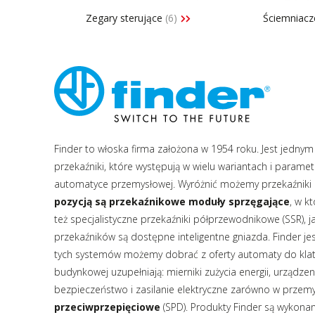
Zegary sterujące
(6)
Ściemniac
Finder to włoska firma założona w 1954 roku. Jest jedn
przekaźniki, które występują w wielu wariantach i parame
automatyce przemysłowej. Wyróżnić możemy przekaźniki d
pozycją są przekaźnikowe moduły sprzęgające
, w k
też specjalistyczne przekaźniki półprzewodnikowe (SSR),
przekaźników są dostępne inteligentne gniazda. Finder 
tych systemów możemy dobrać z oferty automaty do klate
budynkowej uzupełniają: mierniki zużycia energii, urządz
bezpieczeństwo i zasilanie elektryczne zarówno w przemyś
przeciwprzepięciowe
(SPD). Produkty Finder są wykonan