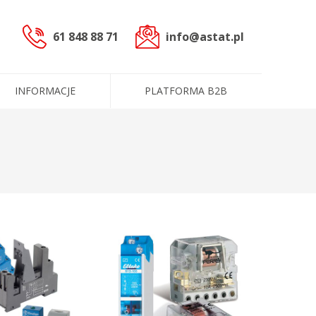
61 848 88 71
info@astat.pl
INFORMACJE
PLATFORMA B2B
sterowniczych
czne (PLC)
cowoprądowe
informacyjne
ntakt
ługi
Dane administracyjne
Certyfikaty i polityki
e
Produkty