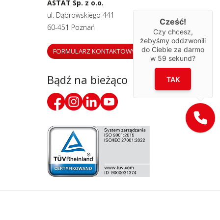
ASTAT Sp. z o.o.
ul. Dąbrowskiego 441
Cześć!
60-451 Poznań
Czy chcesz,
żebyśmy oddzwonili
do Ciebie za darmo
FORMULARZ KONTAKTOWY
w
59
sekund?
Bądź na bieżąco
TAK