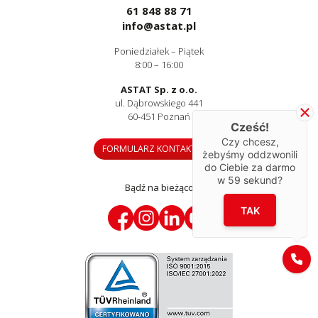
61 848 88 71
info@astat.pl
Poniedziałek – Piątek
8:00 – 16:00
ASTAT Sp. z o.o.
ul. Dąbrowskiego 441
60-451 Poznań
Cześć!
Czy chcesz,
FORMULARZ KONTAKTOWY
żebyśmy oddzwonili
do Ciebie za darmo
w
59
sekund?
Bądź na bieżąco
TAK