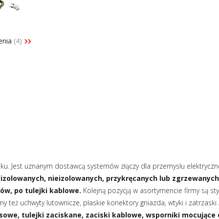
tery częstotliwości
Silniki bezszczotkowe i serwo
tery protokołów przemysłowych
Styczniki
do szaf sterowniczych
Systemy wózków kablowych i
szynoprzewody
enia
(4)
i
Transformatory AC AC
ki i wyświetlacze
Wyłączniki i rozłączniki
 interfejsowe
Zadajniki
ku. Jest uznanym dostawcą systemów złączy dla przemysłu elektryczne
izolowanych, nieizolowanych, przykręcanych lub zgrzewanych
rów, po tulejki kablowe.
Kolejną pozycją w asortymencie firmy są st
 też uchwyty lutownicze, płaskie konektory gniazda, wtyki i zatrzaski 
nsowe, tulejki zaciskane, zaciski kablowe, wsporniki mocujące 