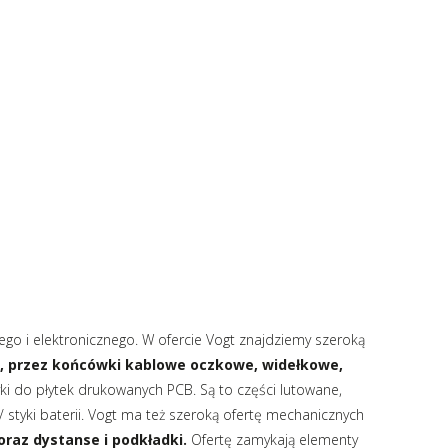
napędy
go i elektronicznego. W ofercie Vogt znajdziemy szeroką
, przez końcówki kablowe oczkowe, widełkowe,
yki do płytek drukowanych PCB. Są to części lutowane,
/ styki baterii. Vogt ma też szeroką ofertę mechanicznych
oraz dystanse i podkładki.
Ofertę zamykają elementy