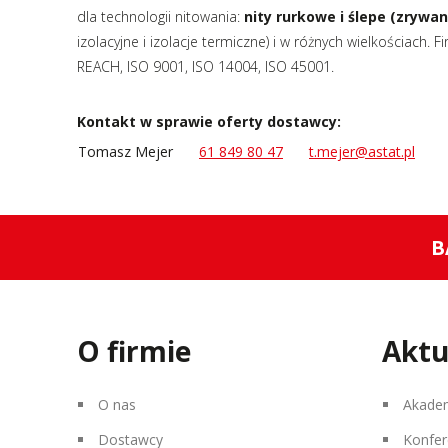
dla technologii nitowania:
nity rurkowe i ślepe (zrywan
izolacyjne i izolacje termiczne) i w różnych wielkościach.
REACH, ISO 9001, ISO 14004, ISO 45001.
Kontakt w sprawie oferty dostawcy:
Tomasz Mejer
61 849 80 47
t.mejer@astat.pl
B
O firmie
Aktu
O nas
Akade
Dostawcy
Konfer