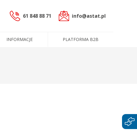
61 848 88 71
info@astat.pl
INFORMACJE
PLATFORMA B2B
sterowniczych
czne (PLC)
cowoprądowe
informacyjne
ntakt
ługi
Dane administracyjne
Certyfikaty i polityki
e
Produkty