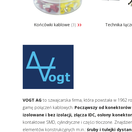
Konwer
Automatyka budynkowa i osprzęt
Konwer
elektroinstalacyjny
Lampy 
Końcówki kablowe
(3)
Technika łącz
Licznik
Mierni
Moduły
VOGT AG
to szwajcarska firma, która powstała w 1962 ro
gamę połączeń kablowych.
Począwszy od konektorów 
izolowane i bez izolacji, złącza IDC, osłony konekto
kontaktowe SMD, cylindryczne i części tłoczone. Znajdziemy
elementów konstrukcyjnych m.in.:
śruby i tulejki dysta