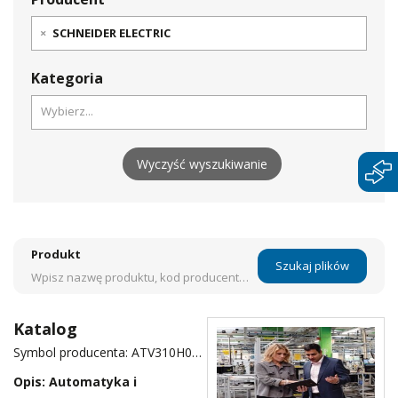
×
SCHNEIDER ELECTRIC
Kategoria
Wyczyść wyszukiwanie
Szukaj plików
Katalog
Symbol producenta: ATV310H037N4E, ATV310H075N4E, ATV310HD11N4E, ATV310HD15N4E, ATV310HD15N4EF, ATV310HD18N4E, ATV310HD18N4EF, ATV310HD22N4E, ATV310HD22N4EF, ATV310HU15N4E, ATV310HU22N4E, ATV310HU30N4E, ATV310HU40N4E, ATV310HU55N4E, ATV310HU75N4E, ATV610C11N4, ATV610C13N4, ATV610C16N4, ATV610D11N4, ATV610D15N4, ATV610D18N4, ATV610D22N4, ATV610D30N4, ATV610D37N4, ATV610D45N4, ATV610D55N4, ATV610D75N4, ATV610D90N4, ATV610U07N4, ATV610U15N4, ATV610U22N4, ATV610U30N4, ATV610U40N4, ATV610U55N4, ATV610U75N4, HMIET6400, HMIET6401, HMIET6500, HMIET6501, HMIET6600, HMIET6700
Opis: Automatyka i