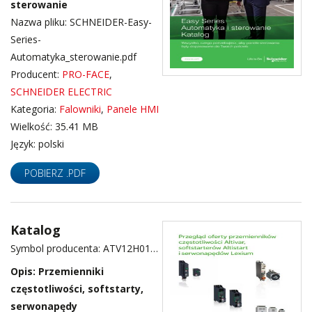
sterowanie
Nazwa pliku: SCHNEIDER-Easy-
Series-
Automatyka_sterowanie.pdf
Producent:
PRO-FACE
,
SCHNEIDER ELECTRIC
Kategoria:
Falowniki
,
Panele HMI
Wielkość: 35.41 MB
Język: polski
POBIERZ .PDF
Katalog
Symbol producenta: ATV12H018F1, ATV12H018M2, ATV12H018M3, ATV12H037F1, ATV12H037M2, ATV12H037M3, ATV12H055M2, ATV12H075F1, ATV12H075M2, ATV12H075M3, ATV12HU15M2, ATV12HU15M3, ATV12HU22M2, ATV12HU22M3, ATV12HU30M3, ATV12HU40M3, ATV12P037F1, ATV12P037M2, ATV12P037M3, ATV12P055M2, ATV12P075M2, ATV12P075M3, ATV12PU22M3, ATV12PU30M3, ATV12PU40M3, ATV320D11M3C, ATV320D11N4B, ATV320D11N4C, ATV320D11S6C, ATV320D15M3C, ATV320D15N4B, ATV320D15N4C, ATV320D15S6C, ATV320U02M2B, ATV320U02M2C, ATV320U02M3C, ATV320U04M2B, ATV320U04M2C, ATV320U04M3C, ATV320U04N4B, ATV320U04N4C, ATV320U06M2B, ATV320U06M2C, ATV320U06M3C, ATV320U06N4B, ATV320U06N4C, ATV320U07M2B, ATV320U07M2C, ATV320U07M3C, ATV320U07N4B, ATV320U07N4C, ATV320U07S6C, ATV320U11M2B, ATV320U11M2C, ATV320U11M3C, ATV320U11N4B, ATV320U11N4C, ATV320U15M2B, ATV320U15M2C, ATV320U15M3C, ATV320U15N4B, ATV320U15N4C, ATV320U15S6C, ATV320U22M2B, ATV320U22M2C, ATV320U22M3C, ATV320U22N4B, ATV320U22N4C, ATV320U22S6C, ATV320U30M3C, ATV320U30N4B, ATV320U30N4C, ATV320U40M3C, ATV320U40N4B, ATV320U40N4C, ATV320U40S6C, ATV320U55M3C, ATV320U55N4B, ATV320U55N4C, ATV320U55S6C, ATV320U75M3C, ATV320U75N4B, ATV320U75N4C, ATV320U75S6C, ATS01N106FT, ATS01N109FT, ATS01N125FT, ATS01N206LU, ATS01N209LU, ATS01N209QN, ATS01N209RT, ATS01N212QN, ATS01N212RT, ATS01N222QN, ATS01N222RT, ATS01N232LU, ATS01N232RT, ATS22C11Q, ATS22C11S6U, ATS22C14Q, ATS22C14S6, ATS22C17S6, ATS22C21Q, ATS22C25Q, ATS22C25S6, ATS22C32Q, ATS22C32S6, ATS22C41Q, ATS22C48Q, ATS22C48S6U, ATS22C59Q, ATS22D17S6, ATS22D32Q, ATS22D32S6, ATS22D32S6U, ATS22D47Q, ATS22D47S6, ATS22D47S6U, ATS22D62S6, ATS22D75Q, ATS22D75S6, ATS22D88S6, ATSU01N206LT, ATSU01N209LT, ATSU01N212LT
Opis: Przemienniki
częstotliwości, softstarty,
serwonapędy