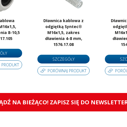
kablowa
Dławnica kablowa z
Dławnic
M16x1,5,
odgiętką Syntec®
odgięt
nia 8-10,5
M16x1,5, zakres
M16x1
17.105
dławienia 4-8 mm,
dławie
1576.17.08
154
ÓŁY
SZCZEGÓŁY
SZ
 PRODUKT
PORÓWNAJ PRODUKT
PORÓ
ĄDŹ NA BIEŻĄCO! ZAPISZ SIĘ DO NEWSLETTE