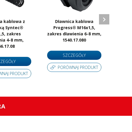
a kablowa z
Dławnica kablowa
Dł
ką Syntec®
Progress® M16x1,5,
Pro
,5, zakres
zakres dławienia 6-8 mm,
zakres
nia 4-8 mm,
1540.17.080
6.17.08
SZCZEGÓŁY
CZEGÓŁY
PORÓWNAJ PRODUKT
P
WNAJ PRODUKT
RA