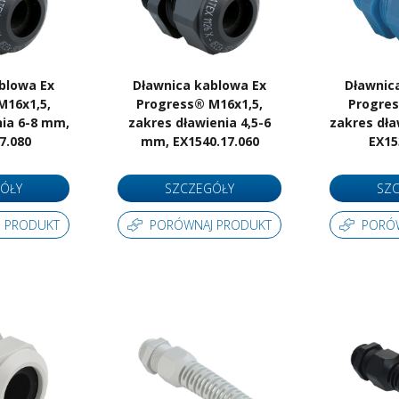
blowa Ex
Dławnica kablowa Ex
Dławnic
M16x1,5,
Progress® M16x1,5,
Progres
nia 6-8 mm,
zakres dławienia 4,5-6
zakres dła
7.080
mm, EX1540.17.060
EX15
ÓŁY
SZCZEGÓŁY
SZ
 PRODUKT
PORÓWNAJ PRODUKT
PORÓ