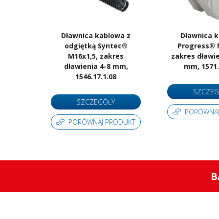
Dławnica kablowa z
Dławnica 
odgiętką Syntec®
Progress® 
M16x1,5, zakres
zakres dławie
dławienia 4-8 mm,
mm, 1571.
1546.17.1.08
SZCZEG
SZCZEGÓŁY
PORÓWNAJ
PORÓWNAJ PRODUKT
B