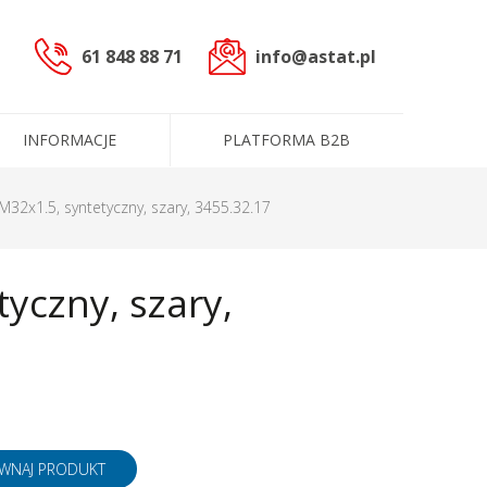
61 848 88 71
info@astat.pl
INFORMACJE
PLATFORMA B2B
sterowniczych
M32x1.5, syntetyczny, szary, 3455.32.17
czne (PLC)
yczny, szary,
cowoprądowe
informacyjne
ntakt
ługi
Dane administracyjne
Certyfikaty i polityki
e
Produkty
WNAJ PRODUKT