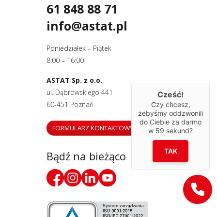
61 848 88 71
info@astat.pl
Poniedziałek – Piątek
8:00 – 16:00
ASTAT Sp. z o.o.
ul. Dąbrowskiego 441
Cześć!
60-451 Poznań
Czy chcesz,
żebyśmy oddzwonili
do Ciebie za darmo
FORMULARZ KONTAKTOWY
w
59
sekund?
TAK
Bądź na bieżąco