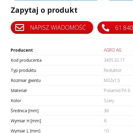
tery częstotliwości
Silniki bezszczotkowe i serwo
Zapytaj o produkt
tery protokołów przemysłowych
Styczniki
do szaf sterowniczych
Systemy wózków kablowych i
szynoprzewody
i
NAPISZ WIADOMOŚĆ
61 840
Transformatory AC AC
ki i wyświetlacze
Wyłączniki i rozłączniki
 interfejsowe
Zadajniki
Producent
AGRO AG
Kod producenta
3455.32.17
Typ produktu
Reduktor
Rozmiar gwintu
M32x1.5
Materiał
Poliamid PA 6
Kolor
Szary
Średnica [mm]
36
Wymiar H [mm]
6
Wymiar L [mm]
10