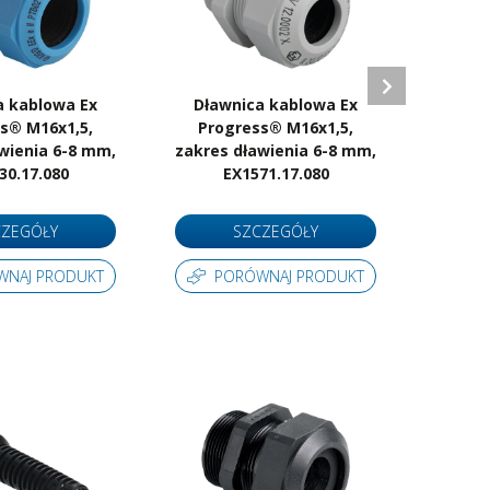
a kablowa Ex
Dławnica kablowa Ex
Dław
s® M16x1,5,
Progress® M16x1,5,
Pro
wienia 6-8 mm,
zakres dławienia 6-8 mm,
zakre
30.17.080
EX1571.17.080
mm,
CZEGÓŁY
SZCZEGÓŁY
WNAJ PRODUKT
PORÓWNAJ PRODUKT
P