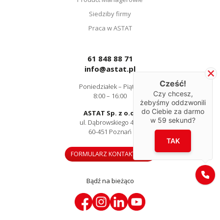
Siedziby firmy
Praca w ASTAT
61 848 88 71
info@astat.pl
Cześć!
Poniedziałek – Piątek
Czy chcesz,
8:00 – 16:00
żebyśmy oddzwonili
do Ciebie za darmo
ASTAT Sp. z o.o.
w
59
sekund?
ul. Dąbrowskiego 441
60-451 Poznań
TAK
FORMULARZ KONTAKTOWY
Bądź na bieżąco