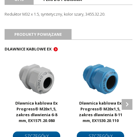
Certyfikat ATEX
Nie
Certyfikat RoHS
Tak
Reduktor M32 x 1.5, syntetyczny, kolor szary, 3455.32.20.
Jednostka sprzedażowa
Sztuki
PRODUKTY POWIĄZANE
DŁAWNICE KABLOWE EX
Dławnica kablowa Ex
Dławnica kablowa Ex
Progress® M20x1,5,
Progress® M20x1,5,
zakres dławienia 6-8
zakres dławienia 8-11
mm, EX1571.20.080
mm, EX1530.20.110
SZCZEGÓŁY
SZCZEGÓŁY