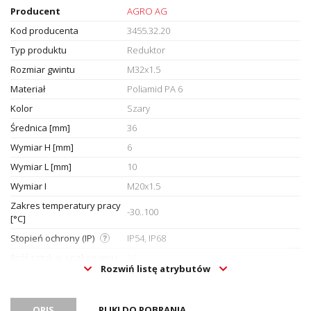
Producent
AGRO AG
Kod producenta
3455.32.20
Typ produktu
Reduktor
Rozmiar gwintu
M32x1.5
Materiał
Poliamid PA 6
Kolor
Szary
Średnica [mm]
36
Wymiar H [mm]
6
Wymiar L [mm]
10
Wymiar I
M20x1.5
Zakres temperatury pracy
-30..100
[°C]
Stopień ochrony (IP)
IP54, IP68
Ilość sztuk w opakowaniu
50
Rozwiń listę atrybutów
Oznaczenie CE
Nie
Certyfikat UL
Nie
OPIS
PLIKI DO POBRANIA