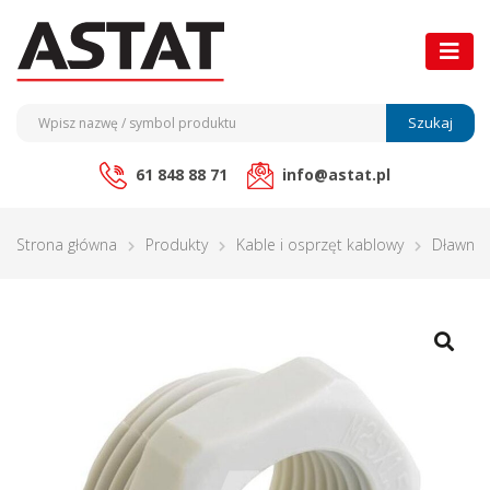
Szukaj
61 848 88 71
info@astat.pl
Strona główna
Produkty
Kable i osprzęt kablowy
Dławnic