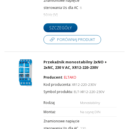
Znamionowe napięcie
sterowania Us dla AC
8
50 Hz [V]
SZCZEGÓŁY
PORÓWNAJ PRODUKT
Przekaźnik monostabilny 2xNO +
2xNC, 230 V AC, XR12-220-230V
Producent
:
ELTAKO
Kod producenta:
XR12-220-230V
Symbol produktu:
ELT-XR12-220-230V
Rodzaj
Monostabilny
Montaż
Na szynę DIN
Znamionowe napięcie
sterowania Us dla AC
230