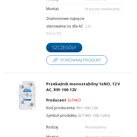
Montaż
W puszce instalacyjnej
Znamionowe napięcie
sterowania Us dla AC
230
50 Hz [V]
SZCZEGÓŁY
PORÓWNAJ PRODUKT
Przekaźnik monostabilny 1xNO, 12 V
AC, R91-100-12V
Producent
:
ELTAKO
Kod producenta:
R91-100-12V
Symbol produktu:
ELT-R91-100-12V-0
Rodzaj
Monostabilny
Montaż
W puszce instalacyjnej