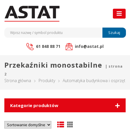
Szukaj
61 848 88 71
info@astat.pl
Przekaźniki monostabilne
| strona
2
Strona główna
Produkty
Automatyka budynkowa i osprzęt ele
Kategorie produktów