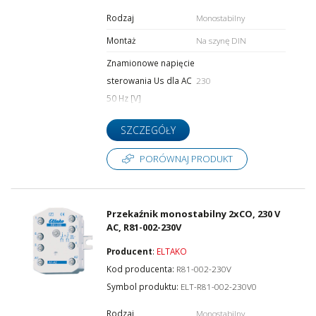
Rodzaj
Monostabilny
Montaż
Na szynę DIN
Znamionowe napięcie
sterowania Us dla AC
230
50 Hz [V]
SZCZEGÓŁY
PORÓWNAJ PRODUKT
Przekaźnik monostabilny 2xCO, 230 V
AC, R81-002-230V
Producent
:
ELTAKO
Kod producenta:
R81-002-230V
Symbol produktu:
ELT-R81-002-230V0
Rodzaj
Monostabilny