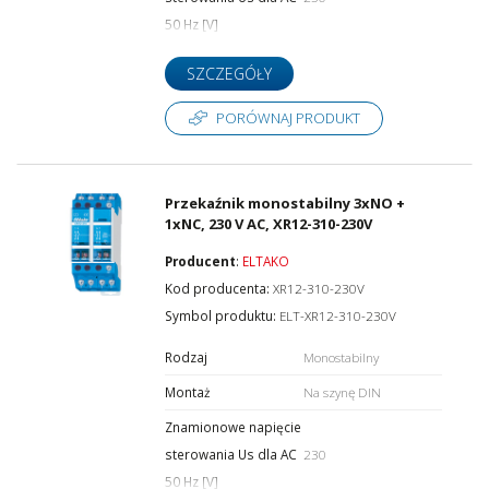
50 Hz [V]
SZCZEGÓŁY
PORÓWNAJ PRODUKT
Przekaźnik monostabilny 3xNO +
1xNC, 230 V AC, XR12-310-230V
Producent
:
ELTAKO
Kod producenta:
XR12-310-230V
Symbol produktu:
ELT-XR12-310-230V
Rodzaj
Monostabilny
Montaż
Na szynę DIN
Znamionowe napięcie
sterowania Us dla AC
230
50 Hz [V]