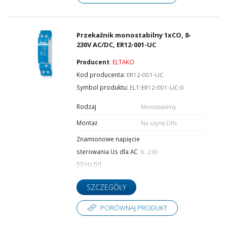
Przekaźnik monostabilny 1xCO, 8-
230V AC/DC, ER12-001-UC
Producent
:
ELTAKO
Kod producenta:
ER12-001-UC
Symbol produktu:
ELT-ER12-001-UC-0
Rodzaj
Monostabilny
Montaż
Na szynę DIN
Znamionowe napięcie
sterowania Us dla AC
8..230
50 Hz [V]
SZCZEGÓŁY
PORÓWNAJ PRODUKT