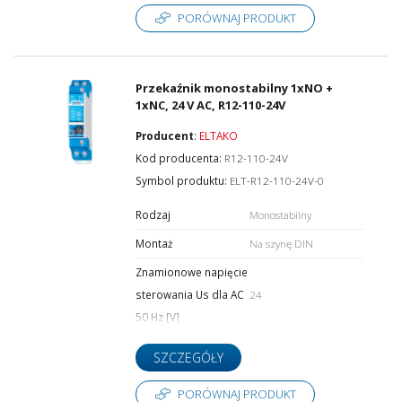
PORÓWNAJ PRODUKT
Przekaźnik monostabilny 1xNO +
1xNC, 24 V AC, R12-110-24V
Producent
:
ELTAKO
Kod producenta:
R12-110-24V
Symbol produktu:
ELT-R12-110-24V-0
Rodzaj
Monostabilny
Montaż
Na szynę DIN
Znamionowe napięcie
sterowania Us dla AC
24
50 Hz [V]
SZCZEGÓŁY
PORÓWNAJ PRODUKT