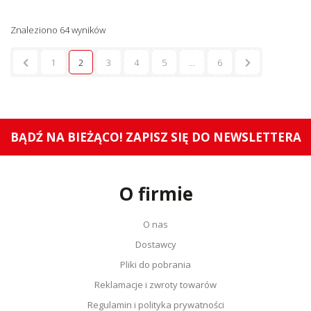
Znaleziono 64 wyników
1
2
3
4
5
...
6
BĄDŹ NA BIEŻĄCO! ZAPISZ SIĘ DO NEWSLETTERA
O firmie
O nas
Dostawcy
Pliki do pobrania
Reklamacje i zwroty towarów
Regulamin i polityka prywatności