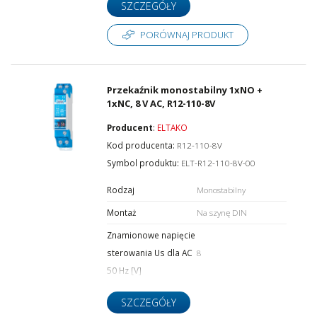
SZCZEGÓŁY
PORÓWNAJ PRODUKT
Przekaźnik monostabilny 1xNO +
1xNC, 8 V AC, R12-110-8V
Producent
:
ELTAKO
Kod producenta:
R12-110-8V
Symbol produktu:
ELT-R12-110-8V-00
Rodzaj
Monostabilny
Montaż
Na szynę DIN
Znamionowe napięcie
sterowania Us dla AC
8
50 Hz [V]
SZCZEGÓŁY