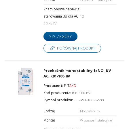
Znamionowe napięcie
sterowania Us dla AC
12
50 Hz [V]
SZCZEGÓŁY
PORÓWNAJ PRODUKT
Przekaźnik monostabilny 1xNO, 8 V
AC, R91-100-8V
Producent
:
ELTAKO
Kod producenta:
R91-100-8V
Symbol produktu:
ELT-R91-100-8V-00
Rodzaj
Monostabilny
Montaż
W puszce instalacyjnej