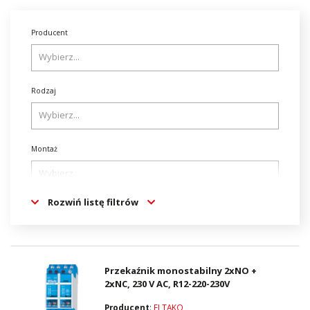
Producent
Rodzaj
Montaż
Rozwiń listę filtrów
Znamionowe napięcie sterowania Us dla AC 50 Hz [V]
Znamionowe napięcie sterowania Us dla AC 60 Hz [V]
Przekaźnik monostabilny 2xNO +
2xNC, 230 V AC, R12-220-230V
Producent
:
ELTAKO