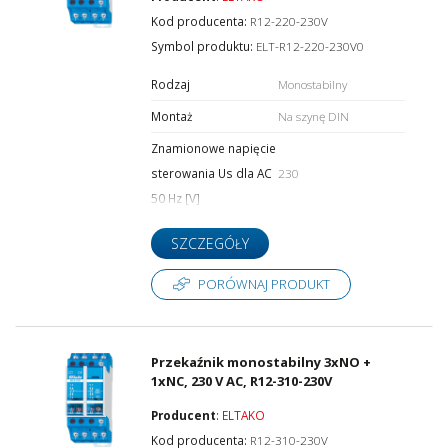
Znamionowe napięcie sterowania Us dla DC [V]
Kod producenta:
R12-220-230V
Symbol produktu:
ELT-R12-220-230V0
Rodzaj
Monostabilny
Rodzaj napięcia sterowania
Montaż
Na szynę DIN
Znamionowe napięcie
sterowania Us dla AC
230
Prąd znamionowy [A]
50 Hz [V]
SZCZEGÓŁY
Liczba styków zwiernych
PORÓWNAJ PRODUKT
Liczba styków rozwiernych
Przekaźnik monostabilny 3xNO +
1xNC, 230 V AC, R12-310-230V
Producent
:
ELTAKO
Kod producenta:
R12-310-230V
Liczba styków przełącznych