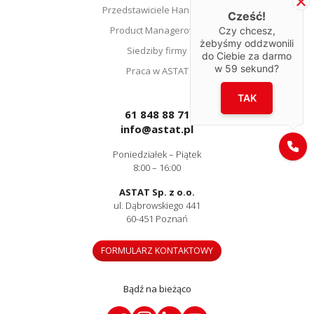
Przedstawiciele Handlowi
Cześć!
Product Managerowie
Czy chcesz,
żebyśmy oddzwonili
Siedziby firmy
do Ciebie za darmo
w
59
sekund?
Praca w ASTAT
TAK
61 848 88 71
info@astat.pl
Poniedziałek – Piątek
8:00 – 16:00
ASTAT Sp. z o.o.
ul. Dąbrowskiego 441
60-451 Poznań
FORMULARZ KONTAKTOWY
Bądź na bieżąco