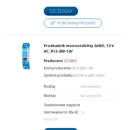
SZCZEGÓŁY
PORÓWNAJ PRODUKT
Przekaźnik monostabilny 2xNO, 12 V
AC, R12-200-12V
Producent
:
ELTAKO
Kod producenta:
R12-200-12V
Symbol produktu:
ELT-R12-200-12V-0
Rodzaj
Monostabilny
Montaż
Na szynę DIN
Znamionowe napięcie
sterowania Us dla AC
12
50 Hz [V]