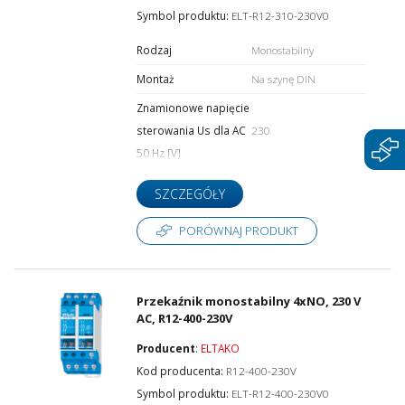
Symbol produktu:
ELT-R12-310-230V0
Rodzaj
Monostabilny
Montaż
Na szynę DIN
Znamionowe napięcie
sterowania Us dla AC
230
50 Hz [V]
SZCZEGÓŁY
PORÓWNAJ PRODUKT
Przekaźnik monostabilny 4xNO, 230 V
AC, R12-400-230V
Producent
:
ELTAKO
Kod producenta:
R12-400-230V
Symbol produktu:
ELT-R12-400-230V0