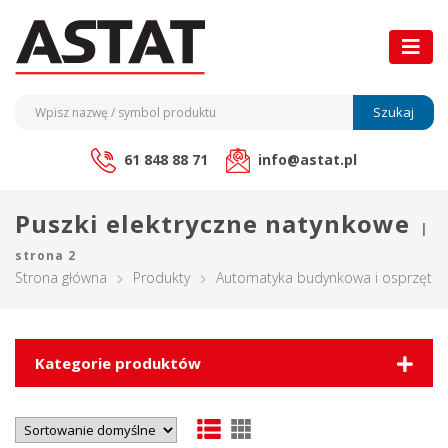
Szukaj
61 848 88 71
info@astat.pl
Puszki elektryczne natynkowe
|
strona 2
Strona główna
Produkty
Automatyka budynkowa i osprzęt ele
Kategorie produktów