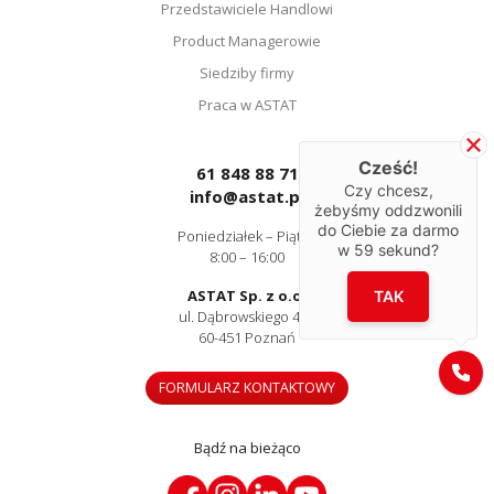
Przedstawiciele Handlowi
Product Managerowie
Siedziby firmy
Praca w ASTAT
Cześć!
61 848 88 71
Czy chcesz,
info@astat.pl
żebyśmy oddzwonili
do Ciebie za darmo
Poniedziałek – Piątek
w
59
sekund?
8:00 – 16:00
ASTAT Sp. z o.o.
TAK
ul. Dąbrowskiego 441
60-451 Poznań
FORMULARZ KONTAKTOWY
Bądź na bieżąco