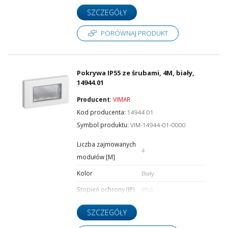
SZCZEGÓŁY
PORÓWNAJ PRODUKT
Pokrywa IP55 ze śrubami, 4M, biały,
14944.01
Producent
:
VIMAR
Kod producenta:
14944.01
Symbol produktu:
VIM-14944-01-0000
Liczba zajmowanych
4
modułów [M]
Kolor
Biały
Stopień ochrony (IP)
IP55
SZCZEGÓŁY