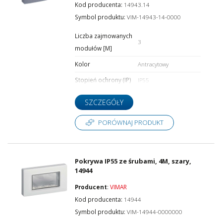
Kod producenta:
14943.14
Symbol produktu:
VIM-14943-14-0000
Liczba zajmowanych
3
modułów [M]
Kolor
Antracytowy
Stopień ochrony (IP)
IP55
SZCZEGÓŁY
PORÓWNAJ PRODUKT
Pokrywa IP55 ze śrubami, 4M, szary,
14944
Producent
:
VIMAR
Kod producenta:
14944
Symbol produktu:
VIM-14944-0000000