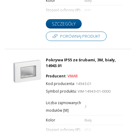
Kolor
Biały
Stopień ochrony (IP)
IP40
SZCZEGÓŁY
PORÓWNAJ PRODUKT
Pokrywa IP55 ze śrubami, 3M, biały,
14943.01
Producent
:
VIMAR
Kod producenta:
14943.01
Symbol produktu:
VIM-14943-01-0000
Liczba zajmowanych
3
modułów [M]
Kolor
Biały
Stopień ochrony (IP)
IP55