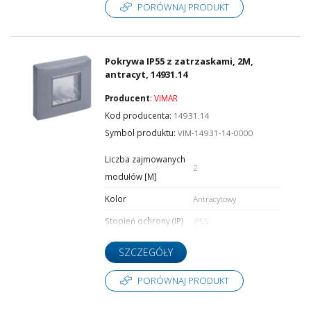
PORÓWNAJ PRODUKT
Pokrywa IP55 z zatrzaskami, 2M,
antracyt, 14931.14
Producent
:
VIMAR
Kod producenta:
14931.14
Symbol produktu:
VIM-14931-14-0000
Liczba zajmowanych
2
modułów [M]
Kolor
Antracytowy
Stopień ochrony (IP)
IP55
SZCZEGÓŁY
PORÓWNAJ PRODUKT