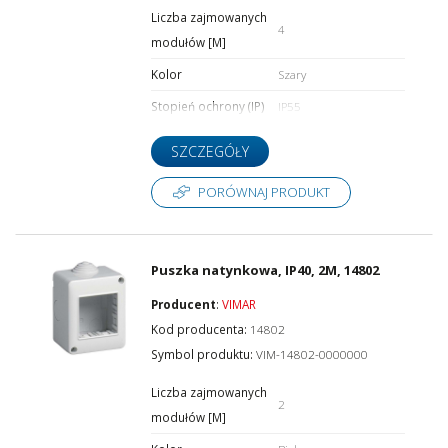
Liczba zajmowanych
4
modułów [M]
Kolor
Szary
Stopień ochrony (IP)
IP55
SZCZEGÓŁY
PORÓWNAJ PRODUKT
Puszka natynkowa, IP40, 2M, 14802
Producent
:
VIMAR
Kod producenta:
14802
Symbol produktu:
VIM-14802-0000000
Liczba zajmowanych
2
modułów [M]