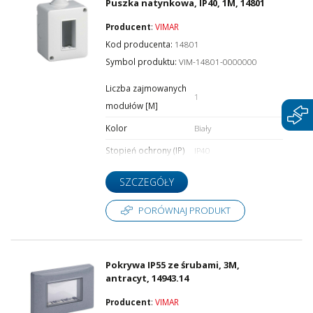
Puszka natynkowa, IP40, 1M, 14801
Producent
:
VIMAR
Kod producenta:
14801
Symbol produktu:
VIM-14801-0000000
Liczba zajmowanych
1
modułów [M]
Kolor
Biały
Stopień ochrony (IP)
IP40
SZCZEGÓŁY
PORÓWNAJ PRODUKT
Pokrywa IP55 ze śrubami, 3M,
antracyt, 14943.14
Producent
:
VIMAR