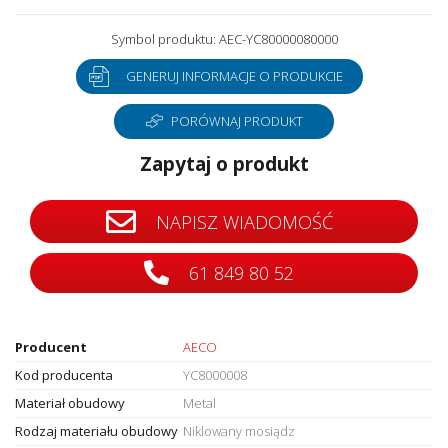
Symbol produktu: AEC-YC80000080000
GENERUJ INFORMACJE O PRODUKCIE
PORÓWNAJ PRODUKT
Zapytaj o produkt
NAPISZ WIADOMOŚĆ
61 849 80 52
Producent
AECO
Kod producenta
YC8000008
Materiał obudowy
Metal
Rodzaj materiału obudowy
Niklowany mosiądz