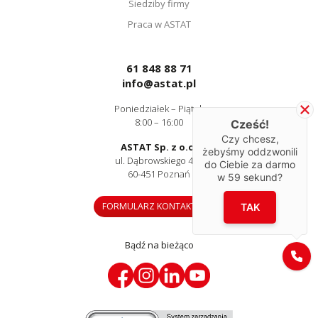
Siedziby firmy
Praca w ASTAT
61 848 88 71
info@astat.pl
Poniedziałek – Piątek
8:00 – 16:00
Cześć!
Czy chcesz,
ASTAT Sp. z o.o.
żebyśmy oddzwonili
ul. Dąbrowskiego 441
do Ciebie za darmo
60-451 Poznań
w
59
sekund?
FORMULARZ KONTAKTOWY
TAK
Bądź na bieżąco