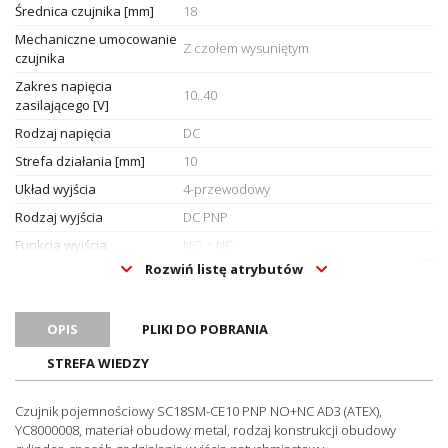
Średnica czujnika [mm]
18
Mechaniczne umocowanie
Z czołem wysuniętym
czujnika
Zakres napięcia
10..40
zasilającego [V]
Rodzaj napięcia
DC
Strefa działania [mm]
10
Układ wyjścia
4-przewodowy
Rodzaj wyjścia
DC PNP
Funkcja wyjścia
NO + NC
Rozwiń listę atrybutów
Rodzaj połączenia
Kabel
elektrycznego
Długość kabla
OPIS
PLIKI DO POBRANIA
3
podłączeniowego [m]
STREFA WIEDZY
Konstrukcja obudowy
Cylinder
Sposób zadziałania wyjścia
Natychmiastowy
Czujnik pojemnościowy SC18SM-CE10 PNP NO+NC AD3 (ATEX),
Histereza [% Sn]
Zależnie od ustawionej czułości
YC8000008, materiał obudowy metal, rodzaj konstrukcji obudowy