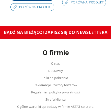
PORÓWNAJ PRODUKT
Stopień ochrony (IP)
IP67
PORÓWNAJ PRODUKT
Oznaczenie CE
Tak
Certyfikat UL
Nie
Rodzaj atmosfery
Mieszanina gazu i pyłu
wybuchowej
BĄDŹ NA BIEŻĄCO! ZAPISZ SIĘ DO NEWSLETTERA
Certyfikat ATEX
Tak
Kategoria Ex 3D
Tak
O firmie
Do strefy Ex 22
Tak
Sposób ochrony
Ochrona przez obudowę
O nas
EN60079-0, EN60079-31, EN61000-6-2,
Normy
Dostawcy
EN61000-6-4 oraz EN60947-5-2
Jednostka sprzedażowa
Sztuki
Pliki do pobrania
Reklamacje i zwroty towarów
Regulamin i polityka prywatności
Strefa klienta
Ogólne warunki sprzedaży w firmie ASTAT sp. z o.o.