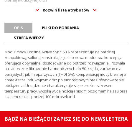
biernej indukcyjnej oraz
pojemnościowej)
Rozwiń listę atrybutów
Szerokość [mm]
440
Wysokość [mm]
420
OPIS
PLIKI DO POBRANIA
Głębokość [mm]
222
STREFA WIEDZY
Prąd pojedynczej jednostki
60
[A]
Moduł mocy Ecosine Active Sync 60 A reprezentuje najbardziej
Interfejs komunikacyjny
Ethernet TCP/IP, Modbus RTU RS 488
kompaktową, solidną konstrukcję. Jest to nowa modułowa koncepcja
Wejścia i wyjścia
2 DI, 2 DO
oferująca optymalne, dostosowane do potrzeb rozwiązanie. Pozwala
na skuteczne filtrowanie harmonicznych do 50. rzędu, zarówno dla
Temperatura otoczenia
parzystych, jak i nieparzystych (THDI 5%), kompensację mocy biernej o
modułów (pełna wydajność
0..50
charakterze indukcyjnym oraz pojemnościowym oraz równoważenie
pracy) [°C]
obciążenia. Urządzenie charakteryzuje się szerokim zakresem
Temperatura otoczenia
temperatury pracy, wysoką wydajnością i niskim poziomem hałasu oraz
modułów (obniżenie
0..55
czasem reakcji poniżej 100 mikrosekund.
wydajności pracy) [°C]
Straty mocy (pełna
< 1,1 (< 2,6%)
wydajność pracy) [kW]
BĄDŹ NA BIEŻĄCO! ZAPISZ SIĘ DO NEWSLETTERA
Straty mocy (typowy tryb
< 0,97 (< 2,3%)
pracy) [kW]