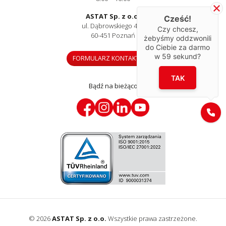
ASTAT Sp. z o.o.
Cześć!
ul. Dąbrowskiego 441
Czy chcesz,
60-451 Poznań
żebyśmy oddzwonili
do Ciebie za darmo
w
59
sekund?
FORMULARZ KONTAKTOWY
TAK
Bądź na bieżąco
© 2026
ASTAT Sp. z o.o.
Wszystkie prawa zastrzeżone.