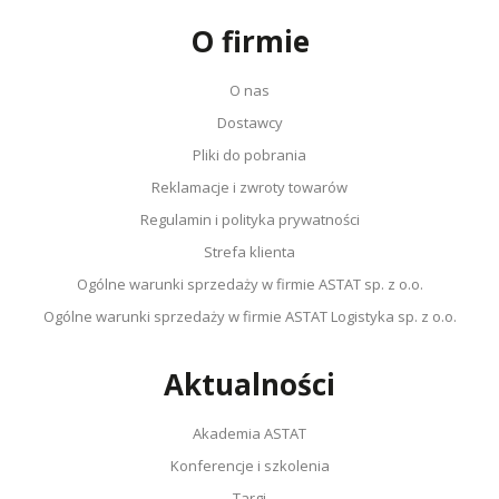
Stopień ochrony (IP)
IP20
O firmie
IEC 61000-4-2, 4-4, 4-5, 4-6EN 61000-3-11, 3-
Normy
12EN 61000-6-2EN 55011EN 62477-1EN
61800-3
O nas
Oznaczenie CE
Tak
Dostawcy
Certyfikat UL
Tak
Pliki do pobrania
Certyfikat RoHS
Tak
Reklamacje i zwroty towarów
Regulamin i polityka prywatności
Strefa klienta
Ogólne warunki sprzedaży w firmie ASTAT sp. z o.o.
Ogólne warunki sprzedaży w firmie ASTAT Logistyka sp. z o.o.
Aktualności
Akademia ASTAT
Konferencje i szkolenia
Targi