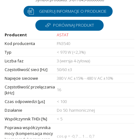
GENERUJ INFORMACJE O PRODUKCIE
PORÓWNAJ PRODUKT
Producent
ASTAT
Kod producenta
FN3540
Typ
< 970 W (<2,3%)
Liczba faz
3 (wersja 4-żyłowa)
Częstotliwość sieci [Hz]
50/60 ±3
Napięcie sieciowe
380 V AC ±15% - 480 V AC ±10%
Częstotliwość przełączania
16
[kHz]
Czas odpowiedzi [µs]
< 100
Działanie
Do 50. harmonicznej
Współczynnik THDi [%]
< 5
Poprawa współczynnika
mocy (kompensacja mocy
cos φ = -0,7 … 1 … 0,7