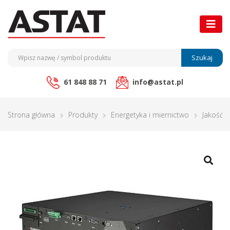
Szukaj
61 848 88 71
info@astat.pl
Strona główna
Produkty
Energetyka i miernictwo
Jakość e