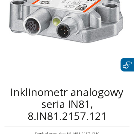
Inklinometr analogowy
seria IN81,
8.IN81.2157.121
Symbol produktu: K8-IN81-2157-1210