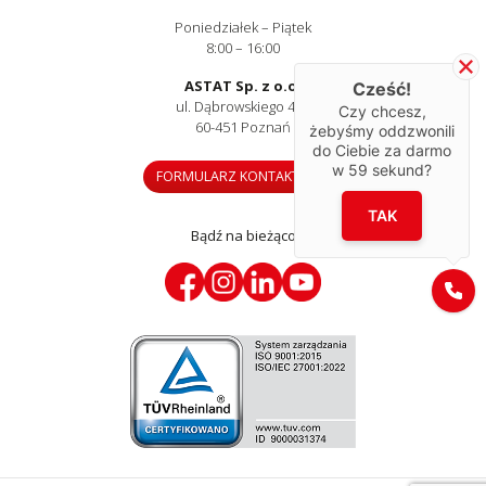
Poniedziałek – Piątek
8:00 – 16:00
ASTAT Sp. z o.o.
Cześć!
ul. Dąbrowskiego 441
Czy chcesz,
60-451 Poznań
żebyśmy oddzwonili
do Ciebie za darmo
w
59
sekund?
FORMULARZ KONTAKTOWY
TAK
Bądź na bieżąco