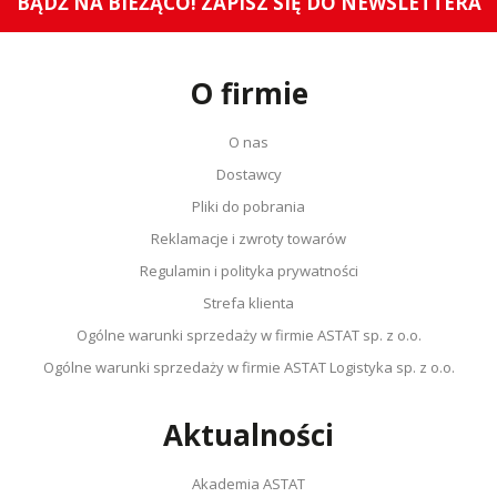
BĄDŹ NA BIEŻĄCO! ZAPISZ SIĘ DO NEWSLETTERA
Filtr (zakres)
0,1..10 Hz lub wyłączony
Stopień ochrony (IP)
IP67
Zakres temperatury pracy
-40..85
O firmie
[°C]
Szerokość [mm]
80
O nas
Wysokość [mm]
60
Dostawcy
Długość [mm]
23
Pliki do pobrania
Dokładność pomiaru [°]
0,4
Reklamacje i zwroty towarów
Certyfikat UL
Tak
Regulamin i polityka prywatności
Certyfikaty
E1,
Strefa klienta
Masa [kg]
0,185
Ogólne warunki sprzedaży w firmie ASTAT sp. z o.o.
Oznaczenie CE
Tak
Ogólne warunki sprzedaży w firmie ASTAT Logistyka sp. z o.o.
Certyfikat RoHS
Tak
Jednostka sprzedażowa
Sztuki
Aktualności
Akademia ASTAT