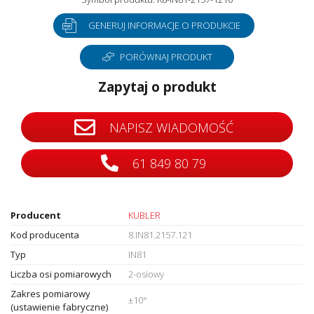
GENERUJ INFORMACJE O PRODUKCIE
PORÓWNAJ PRODUKT
Zapytaj o produkt
NAPISZ WIADOMOŚĆ
61 849 80 79
Producent
KUBLER
Kod producenta
8.IN81.2157.121
Typ
IN81
Liczba osi pomiarowych
2-osiowy
Zakres pomiarowy
±10°
(ustawienie fabryczne)