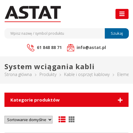
Szukaj
61 848 88 71
info@astat.pl
System wciągania kabli
Strona główna
Produkty
Kable i osprzęt kablowy
Element
Kategorie produktów