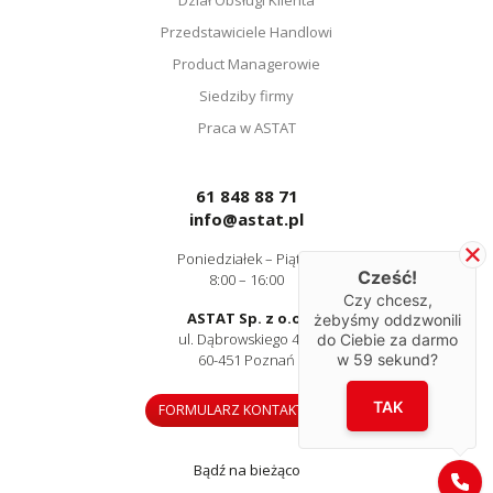
Przedstawiciele Handlowi
Product Managerowie
Siedziby firmy
Praca w ASTAT
61 848 88 71
info@astat.pl
Poniedziałek – Piątek
Cześć!
8:00 – 16:00
Czy chcesz,
ASTAT Sp. z o.o.
żebyśmy oddzwonili
ul. Dąbrowskiego 441
do Ciebie za darmo
60-451 Poznań
w
59
sekund?
TAK
FORMULARZ KONTAKTOWY
Bądź na bieżąco