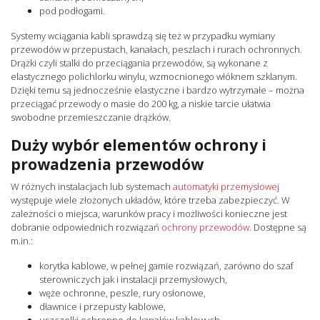
pod podłogami.
Systemy wciągania kabli sprawdzą się też w przypadku wymiany
przewodów w przepustach, kanałach, peszlach i rurach ochronnych.
Drążki czyli stalki do przeciągania przewodów, są wykonane z
elastycznego polichlorku winylu, wzmocnionego włóknem szklanym.
Dzięki temu są jednocześnie elastyczne i bardzo wytrzymałe – można
przeciągać przewody o masie do 200 kg, a niskie tarcie ułatwia
swobodne przemieszczanie drążków.
Duży wybór elementów ochrony i
prowadzenia przewodów
W różnych instalacjach lub systemach
automatyki przemysłowej
występuje wiele złożonych układów, które trzeba zabezpieczyć. W
zależności o miejsca, warunków pracy i możliwości konieczne jest
dobranie odpowiednich rozwiązań
ochrony przewodów
. Dostępne są
m.in.:
korytka kablowe, w pełnej gamie rozwiązań, zarówno do szaf
sterowniczych jak i instalacji przemysłowych,
węże ochronne, peszle, rury osłonowe,
dławnice i przepusty kablowe,
uszczelki ochronne do kanałów kablowych,