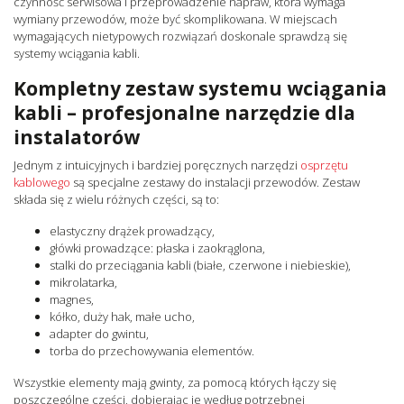
czynność serwisowa i przeprowadzenie napraw, która wymaga
wymiany przewodów, może być skomplikowana. W miejscach
wymagających nietypowych rozwiązań doskonale sprawdzą się
systemy wciągania kabli.
Kompletny zestaw systemu wciągania
kabli – profesjonalne narzędzie dla
instalatorów
Jednym z intuicyjnych i bardziej poręcznych narzędzi
osprzętu
kablowego
są specjalne zestawy do instalacji przewodów. Zestaw
składa się z wielu różnych części, są to:
elastyczny drążek prowadzący,
główki prowadzące: płaska i zaokrąglona,
stalki do przeciągania kabli (białe, czerwone i niebieskie),
mikrolatarka,
magnes,
kółko, duży hak, małe ucho,
adapter do gwintu,
torba do przechowywania elementów.
Wszystkie elementy mają gwinty, za pomocą których łączy się
poszczególne części, dobierając je według potrzebnej