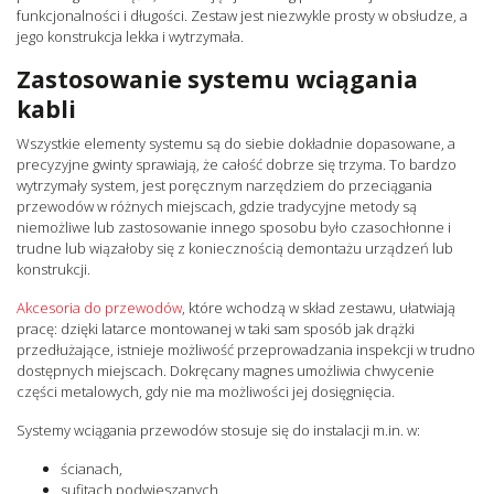
funkcjonalności i długości. Zestaw jest niezwykle prosty w obsłudze, a
jego konstrukcja lekka i wytrzymała.
Zastosowanie systemu wciągania
kabli
Wszystkie elementy systemu są do siebie dokładnie dopasowane, a
precyzyjne gwinty sprawiają, że całość dobrze się trzyma. To bardzo
wytrzymały system, jest poręcznym narzędziem do przeciągania
przewodów w różnych miejscach, gdzie tradycyjne metody są
niemożliwe lub zastosowanie innego sposobu było czasochłonne i
trudne lub wiązałoby się z koniecznością demontażu urządzeń lub
konstrukcji.
Akcesoria do przewodów
, które wchodzą w skład zestawu, ułatwiają
pracę: dzięki latarce montowanej w taki sam sposób jak drążki
przedłużające, istnieje możliwość przeprowadzania inspekcji w trudno
dostępnych miejscach. Dokręcany magnes umożliwia chwycenie
części metalowych, gdy nie ma możliwości jej dosięgnięcia.
Systemy wciągania przewodów stosuje się do instalacji m.in. w:
ścianach,
sufitach podwieszanych,