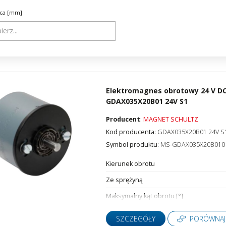
tery częstotliwości
Silniki bezszczotkowe i serwo
ica [mm]
tery protokołów przemysłowych
Styczniki
do szaf sterowniczych
Systemy wózków kablowych i
szynoprzewody
i
Transformatory AC AC
ki i wyświetlacze
Wyłączniki i rozłączniki
 interfejsowe
Zadajniki
Elektromagnes obrotowy 24 V DC
GDAX035X20B01 24V S1
Producent
:
MAGNET SCHULTZ
Kod producenta:
GDAX035X20B01 24V S
Symbol produktu:
MS-GDAX035X20B010
Kierunek obrotu
Ze sprężyną
Maksymalny kąt obrotu [°]
SZCZEGÓŁY
PORÓWNAJ