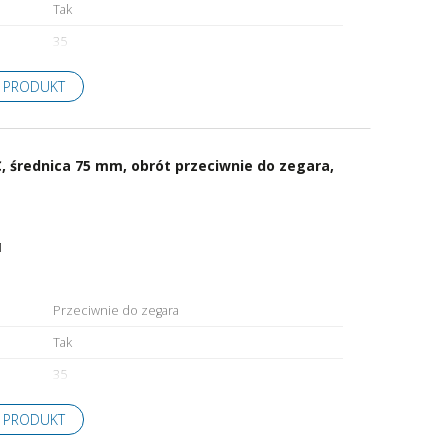
Tak
35
 PRODUKT
 średnica 75 mm, obrót przeciwnie do zegara,
1
Przeciwnie do zegara
Tak
35
 PRODUKT