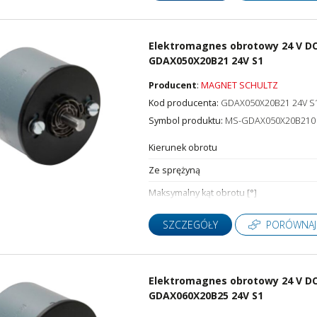
Elektromagnes obrotowy 24 V DC
GDAX050X20B21 24V S1
Producent
:
MAGNET SCHULTZ
Kod producenta:
GDAX050X20B21 24V S
Symbol produktu:
MS-GDAX050X20B210
Kierunek obrotu
Ze sprężyną
Maksymalny kąt obrotu [°]
SZCZEGÓŁY
PORÓWNAJ
Elektromagnes obrotowy 24 V DC,
GDAX060X20B25 24V S1