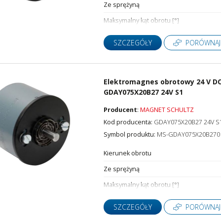
Ze sprężyną
Maksymalny kąt obrotu [°]
SZCZEGÓŁY
PORÓWNAJ
Elektromagnes obrotowy 24 V DC,
GDAY075X20B27 24V S1
Producent
:
MAGNET SCHULTZ
Kod producenta:
GDAY075X20B27 24V S
Symbol produktu:
MS-GDAY075X20B270
Kierunek obrotu
Ze sprężyną
Maksymalny kąt obrotu [°]
SZCZEGÓŁY
PORÓWNAJ