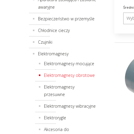
Konwer
awaryjne
Średn
Automatyka budynkowa i osprzęt
Konwer
elektroinstalacyjny
Lampy 
Bezpieczeństwo w przemyśle
Licznik
Chłodnice cieczy
Mierni
Moduły
Czujniki
Elektromagnesy
Elektromagnesy mocujące
Elektromagnesy obrotowe
Elektromagnesy
przesuwne
Elektromagnesy wibracyjne
Elektrorygle
Akcesoria do