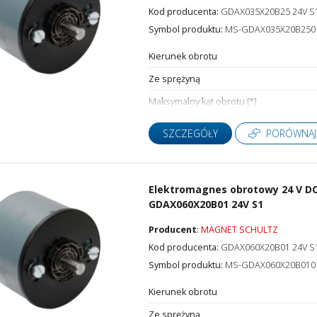
Kod producenta:
GDAX035X20B25 24V S
Symbol produktu:
MS-GDAX035X20B250
Kierunek obrotu
Ze sprężyną
Maksymalny kąt obrotu [°]
SZCZEGÓŁY
PORÓWNAJ
Elektromagnes obrotowy 24 V DC
GDAX060X20B01 24V S1
Producent
:
MAGNET SCHULTZ
Kod producenta:
GDAX060X20B01 24V S
Symbol produktu:
MS-GDAX060X20B010
Kierunek obrotu
Ze sprężyną