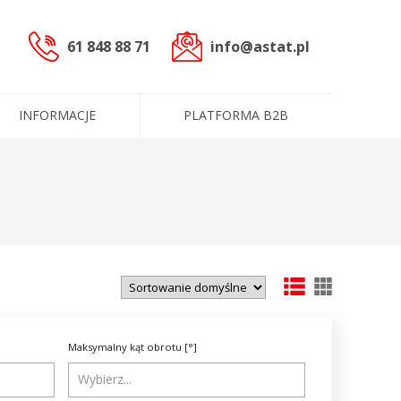
61 848 88 71
info@astat.pl
INFORMACJE
PLATFORMA B2B
sterowniczych
czne (PLC)
cowoprądowe
informacyjne
ntakt
ługi
Dane administracyjne
Certyfikaty i polityki
e
Maksymalny kąt obrotu [°]
Produkty