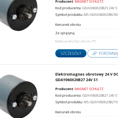
Producent
:
MAGNET SCHULTZ
Kod producenta:
GDAX060X20B25 24V S
Symbol produktu:
MS-GDAX060X20B250
Kierunek obrotu
Ze sprężyną
Maksymalny kąt obrotu [°]
SZCZEGÓŁY
PORÓWNAJ
Elektromagnes obrotowy 24 V DC,
GDAY060X20B27 24V S1
Producent
:
MAGNET SCHULTZ
Kod producenta:
GDAY060X20B27 24V S
Symbol produktu:
MS-GDAY060X20B270
Kierunek obrotu