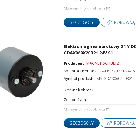
Maksymalny kąt obrotu [°]
SZCZEGÓŁY
PORÓWNAJ
Elektromagnes obrotowy 24 V DC
GDAX060X20B21 24V S1
Producent
:
MAGNET SCHULTZ
Kod producenta:
GDAX060X20B21 24V S
Symbol produktu:
MS-GDAX060X20B210
Kierunek obrotu
Ze sprężyną
Maksymalny kąt obrotu [°]
SZCZEGÓŁY
PORÓWNAJ