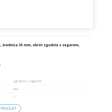
napędy
, średnica 35 mm, obrót zgodnie z zegarem,
1
Zgodnie z zegarem
Nie
95
 PRODUKT