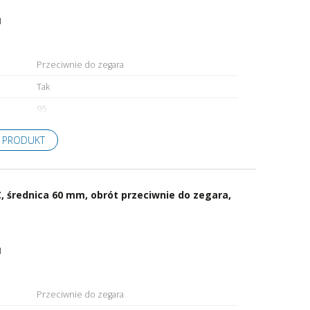
1
Przeciwnie do zegara
Tak
95
 PRODUKT
 średnica 60 mm, obrót przeciwnie do zegara,
1
Przeciwnie do zegara