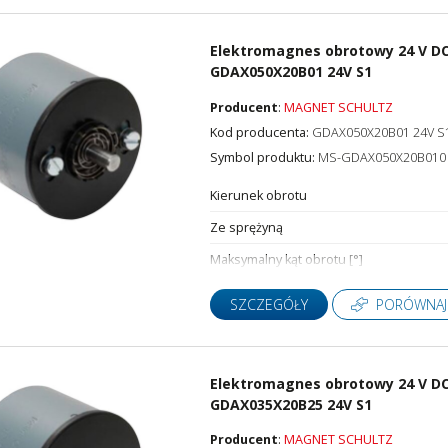
Elektromagnes obrotowy 24 V DC
GDAX050X20B01 24V S1
Producent
:
MAGNET SCHULTZ
Kod producenta:
GDAX050X20B01 24V S
Symbol produktu:
MS-GDAX050X20B010
Kierunek obrotu
Ze sprężyną
Maksymalny kąt obrotu [°]
SZCZEGÓŁY
PORÓWNAJ
Elektromagnes obrotowy 24 V DC,
GDAX035X20B25 24V S1
Producent
:
MAGNET SCHULTZ