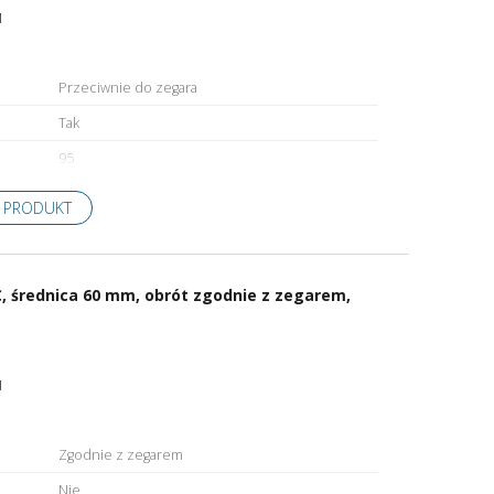
1
Przeciwnie do zegara
Tak
95
 PRODUKT
, średnica 60 mm, obrót zgodnie z zegarem,
1
Zgodnie z zegarem
Nie