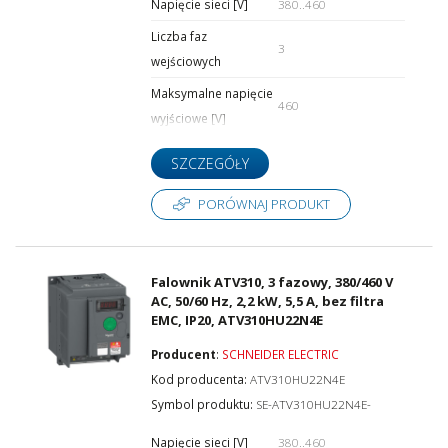
Napięcie sieci [V]
380..460
Liczba faz
3
wejściowych
Maksymalne napięcie
460
wyjściowe [V]
SZCZEGÓŁY
PORÓWNAJ PRODUKT
Falownik ATV310, 3 fazowy, 380/460 V
AC, 50/60 Hz, 2,2 kW, 5,5 A, bez filtra
EMC, IP20, ATV310HU22N4E
Producent
:
SCHNEIDER ELECTRIC
Kod producenta:
ATV310HU22N4E
Symbol produktu:
SE-ATV310HU22N4E-
Napięcie sieci [V]
380..460