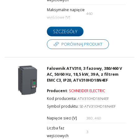
Maksymalne napięcie
460
wyjściowe [V]
SZCZEGÓŁY
PORÓWNAJ PRODUKT
Falownik ATV310, 3 fazowy, 380/460 V
AC, 50/60 Hz, 18,5 kW, 39 A, z filtrem
EMC C3, IP20, ATV310HD18N4EF
Producent
:
SCHNEIDER ELECTRIC
Kod producenta:
ATV310HD18N4EF
Symbol produktu:
SE-ATV310HD18N4EF
Napięcie sieci [V]
380..460
Liczba faz
3
wejściowych