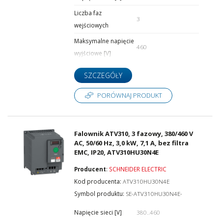
Liczba faz
3
wejściowych
Maksymalne napięcie
460
wyjściowe [V]
SZCZEGÓŁY
PORÓWNAJ PRODUKT
Falownik ATV310, 3 fazowy, 380/460 V
AC, 50/60 Hz, 3,0 kW, 7,1 A, bez filtra
EMC, IP20, ATV310HU30N4E
Producent
:
SCHNEIDER ELECTRIC
Kod producenta:
ATV310HU30N4E
Symbol produktu:
SE-ATV310HU30N4E-
Napięcie sieci [V]
380..460