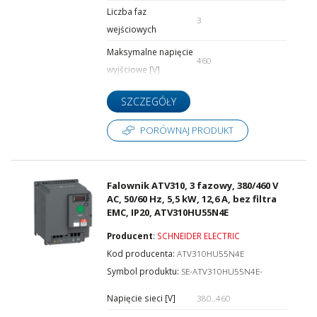
Liczba faz
3
wejściowych
Maksymalne napięcie
460
wyjściowe [V]
SZCZEGÓŁY
PORÓWNAJ PRODUKT
Falownik ATV310, 3 fazowy, 380/460 V
AC, 50/60 Hz, 5,5 kW, 12,6 A, bez filtra
EMC, IP20, ATV310HU55N4E
Producent
:
SCHNEIDER ELECTRIC
Kod producenta:
ATV310HU55N4E
Symbol produktu:
SE-ATV310HU55N4E-
Napięcie sieci [V]
380..460