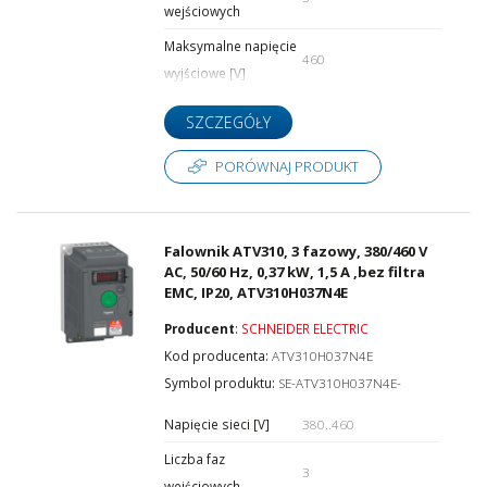
wejściowych
Maksymalne napięcie
460
wyjściowe [V]
SZCZEGÓŁY
PORÓWNAJ PRODUKT
Falownik ATV310, 3 fazowy, 380/460 V
AC, 50/60 Hz, 0,37 kW, 1,5 A ,bez filtra
EMC, IP20, ATV310H037N4E
Producent
:
SCHNEIDER ELECTRIC
Kod producenta:
ATV310H037N4E
Symbol produktu:
SE-ATV310H037N4E-
Napięcie sieci [V]
380..460
Liczba faz
3
wejściowych