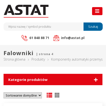
Szukaj
61 848 88 71
info@astat.pl
Falowniki
| strona 4
Strona główna
Produkty
Komponenty automatyki przemysło
Kategorie produktów