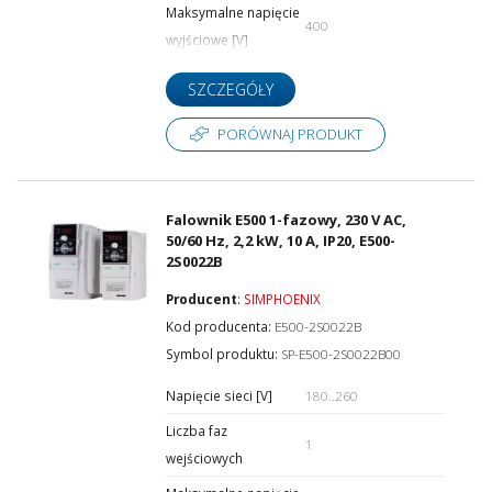
Maksymalne napięcie
400
wyjściowe [V]
SZCZEGÓŁY
PORÓWNAJ PRODUKT
Falownik E500 1-fazowy, 230 V AC,
50/60 Hz, 2,2 kW, 10 A, IP20, E500-
2S0022B
Producent
:
SIMPHOENIX
Kod producenta:
E500-2S0022B
Symbol produktu:
SP-E500-2S0022B00
Napięcie sieci [V]
180..260
Liczba faz
1
wejściowych