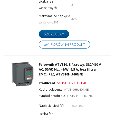
Liczba faz
3
wejściowych
Maksymalne napięcie
460
wyjściowe [V]
SZCZEGÓŁY
PORÓWNAJ PRODUKT
Falownik ATV310, 3 fazowy, 380/460 V
AC, 50/60 Hz, 4 kW, 9,5 A, bez filtra
EMC, IP20, ATV310HU40N4E
Producent
:
SCHNEIDER ELECTRIC
Kod producenta:
ATV310HU40N4E
Symbol produktu:
SE-ATV310HU40N4E-
Napięcie sieci [V]
380..460
Liczba faz