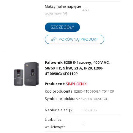
Maksymalne napięcie
460
wyjściowe [V]
SZCZEGÓŁY
PORÓWNAJ PRODUKT
Falownik E280 3-fazowy, 400 V AC,
50/60 Hz, 9 kW, 21 A, IP20, E280-
4T0090G/4T0110P
Producent
:
SIMPHOENIX
Kod producenta:
E280-4T0090G/4T0110P
Symbol produktu:
SP-E280-4T0090G4T
Napięcie sieci [V]
325..435
Liczba faz
3
wejściowych