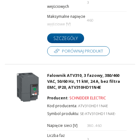
3
wejściowych
Maksymalne napięcie
460
wyjściowe [V]
SZCZEGÓŁY
PORÓWNAJ PRODUKT
Falownik ATV310, 3 fazowy, 380/460
VAC, 50/60 Hz, 11 kW, 24 A, bez filtra
EMC, IP20, ATV310HD11N4E
Producent
:
SCHNEIDER ELECTRIC
Kod producenta:
ATV310HD11N4E
Symbol produktu:
SE-ATV310HD11N4E-
Napięcie sieci [V]
380..460
Liczba faz
3