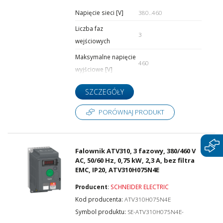
Napięcie sieci [V]
380..460
Liczba faz
3
wejściowych
Maksymalne napięcie
460
wyjściowe [V]
SZCZEGÓŁY
PORÓWNAJ PRODUKT
Falownik ATV310, 3 fazowy, 380/460 V
AC, 50/60 Hz, 0,75 kW, 2,3 A, bez filtra
EMC, IP20, ATV310H075N4E
Producent
:
SCHNEIDER ELECTRIC
Kod producenta:
ATV310H075N4E
Symbol produktu:
SE-ATV310H075N4E-