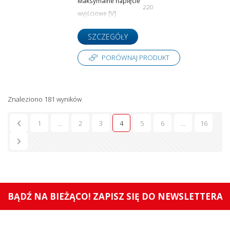
Maksymalne napięcie
220
wyjściowe [V]
SZCZEGÓŁY
PORÓWNAJ PRODUKT
Znaleziono 181 wyników
1
...
2
3
4
5
6
...
16
BĄDŹ NA BIEŻĄCO! ZAPISZ SIĘ DO NEWSLETTERA