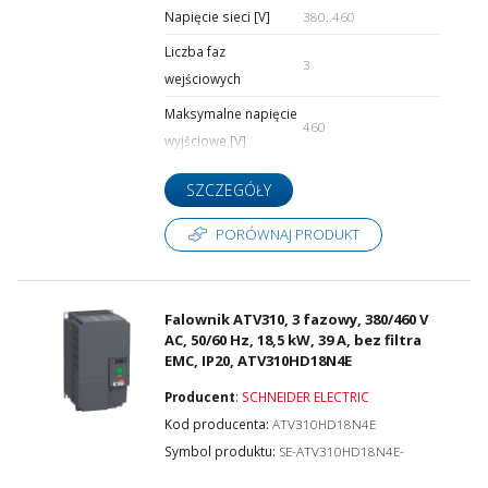
Napięcie sieci [V]
380..460
Liczba faz
3
wejściowych
Maksymalne napięcie
460
wyjściowe [V]
SZCZEGÓŁY
PORÓWNAJ PRODUKT
Falownik ATV310, 3 fazowy, 380/460 V
AC, 50/60 Hz, 18,5 kW, 39 A, bez filtra
EMC, IP20, ATV310HD18N4E
Producent
:
SCHNEIDER ELECTRIC
Kod producenta:
ATV310HD18N4E
Symbol produktu:
SE-ATV310HD18N4E-