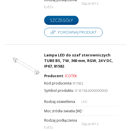
Złącze M12
kabla
SZCZEGÓŁY
PORÓWNAJ PRODUKT
Lampa LED do szaf sterowniczych
TUBE BS, 7 W, 360 mm, RGW, 24 V DC,
IP67, 81582
Producent
:
ICOTEK
Kod producenta:
81582
Symbol produktu:
IC-81582000000000
Rodzaj oświetlenia
LED
Moc źródła światła [W]
7
Rodzaj podłączenia
Złącze M12
kabla