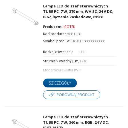
Lampa LED do szaf sterowniczych
TUBE PC, 7 W, 370 mm, WH SC, 24 V DC,
IP67, łączenie kaskadowe, 81560
Producent
:
ICOTEK
Kod producenta:
81560
Symbol produktu:
IC-81560000000000
Rodzaj oświetlenia
LED
Strumień świetlny [Lm]
1210
Moc źródła światła [W]
7
SZCZEGÓŁY
PORÓWNAJ PRODUKT
Lampa LED do szaf sterowniczych
TUBE PC, 7 W, 360 mm, RGB, 24 V DC,
IP67, 81570