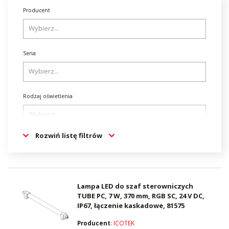
Producent
Seria
Rodzaj oświetlenia
Rozwiń listę filtrów
Strumień świetlny [Lm]
Moc źródła światła [W]
Lampa LED do szaf sterowniczych
TUBE PC, 7 W, 370 mm, RGB SC, 24 V DC,
IP67, łączenie kaskadowe, 81575
Producent
:
ICOTEK
Rodzaj przełącznika