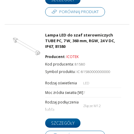
PORÓWNAJ PRODUKT
Lampa LED do szaf sterowniczych
TUBE PC, 7 W, 360 mm, RGW, 24 V DC,
IP67, 81580
Producent
:
ICOTEK
Kod producenta:
81580
Symbol produktu:
IC-81580000000000
Rodzaj oświetlenia
LED
Moc źródła światła [W]
7
Rodzaj podłączenia
Złącze M12
kabla
SZCZEGÓŁY