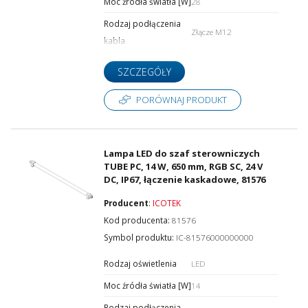
Moc źródła światła [W]
28
Rodzaj podłączenia
Złącze M12
kabla
SZCZEGÓŁY
PORÓWNAJ PRODUKT
Lampa LED do szaf sterowniczych
TUBE PC, 14 W, 650 mm, RGB SC, 24 V
DC, IP67, łączenie kaskadowe, 81576
Producent
:
ICOTEK
Kod producenta:
81576
Symbol produktu:
IC-81576000000000
Rodzaj oświetlenia
LED
Moc źródła światła [W]
14
Rodzaj podłączenia