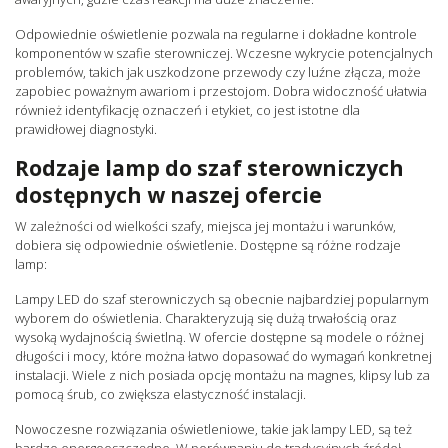
Odpowiednie oświetlenie pozwala na regularne i dokładne kontrole
komponentów w szafie sterowniczej. Wczesne wykrycie potencjalnych
problemów, takich jak uszkodzone przewody czy luźne złącza, może
zapobiec poważnym awariom i przestojom. Dobra widoczność ułatwia
również identyfikację oznaczeń i etykiet, co jest istotne dla
prawidłowej diagnostyki.
Rodzaje lamp do szaf sterowniczych
dostępnych w naszej ofercie
W zależności od wielkości szafy, miejsca jej montażu i warunków,
dobiera się odpowiednie oświetlenie. Dostępne są różne rodzaje
lamp:
Lampy LED do szaf sterowniczych są obecnie najbardziej popularnym
wyborem do oświetlenia. Charakteryzują się dużą trwałością oraz
wysoką wydajnością świetlną. W ofercie dostępne są modele o różnej
długości i mocy, które można łatwo dopasować do wymagań konkretnej
instalacji. Wiele z nich posiada opcję montażu na magnes, klipsy lub za
pomocą śrub, co zwiększa elastyczność instalacji.
Nowoczesne rozwiązania oświetleniowe, takie jak lampy LED, są też
bardzo energooszczędne. W porównaniu do tradycyjnych źródeł