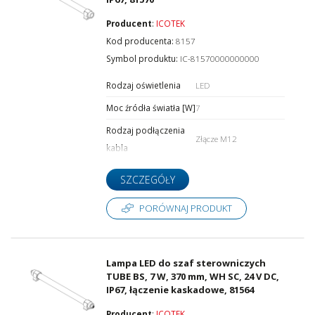
Producent
:
ICOTEK
Kod producenta:
8157
Symbol produktu:
IC-81570000000000
Rodzaj oświetlenia
LED
Moc źródła światła [W]
7
Rodzaj podłączenia
Złącze M12
kabla
SZCZEGÓŁY
PORÓWNAJ PRODUKT
Lampa LED do szaf sterowniczych
TUBE BS, 7 W, 370 mm, WH SC, 24 V DC,
IP67, łączenie kaskadowe, 81564
Producent
:
ICOTEK