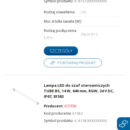
Symbol produktu:
IC-81572000000000
Rodzaj oświetlenia
LED
Rodzaj napięcia
Moc źródła światła [W]
7
Rodzaj podłączenia
Złącze M12
kabla
SZCZEGÓŁY
PORÓWNAJ PRODUKT
Lampa LED do szaf sterowniczych
TUBE BS, 14 W, 640 mm, RGW, 24 V DC,
IP67, 81583
Producent
:
ICOTEK
Kod producenta:
81583
Symbol produktu:
IC-81583000000000