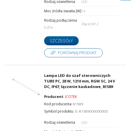
Rodzaj oświetlenia
LED
Moc źródła światła [W]
14
Rodzaj podłączenia
Złącze M12
kabla
SZCZEGÓŁY
PORÓWNAJ PRODUKT
Lampa LED do szaf sterowniczych
TUBE PC, 28 W, 1210 mm, RGW SC, 24 V
DC, IP67, łączenie kaskadowe, 81589
Producent
:
ICOTEK
Kod producenta:
81589
Symbol produktu:
IC-81589000000000
Rodzaj oświetlenia
LED