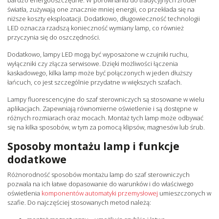
światła, zużywają one znacznie mniej energii, co przekłada się na
niższe koszty eksploatacji. Dodatkowo, długowieczność technologii
LED oznacza rzadszą konieczność wymiany lamp, co również
przyczynia się do oszczędności.
Dodatkowo, lampy LED mogą być wyposażone w czujniki ruchu,
wyłączniki czy złącza serwisowe. Dzięki możliwości łączenia
kaskadowego, kilka lamp może być połączonych w jeden dłuższy
łańcuch, co jest szczególnie przydatne w większych szafach.
Lampy fluorescencyjne do szaf sterowniczych są stosowane w wielu
aplikacjach. Zapewniają równomierne oświetlenie i są dostępne w
różnych rozmiarach oraz mocach. Montaż tych lamp może odbywać
się na kilka sposobów, w tym za pomocą klipsów, magnesów lub śrub.
Sposoby montażu lamp i funkcje
dodatkowe
Różnorodność sposobów montażu lamp do szaf sterowniczych
pozwala na ich łatwe dopasowanie do warunków i do właściwego
oświetlenia
komponentów automatyki przemysłowej
umieszczonych w
szafie. Do najczęściej stosowanych metod należą: