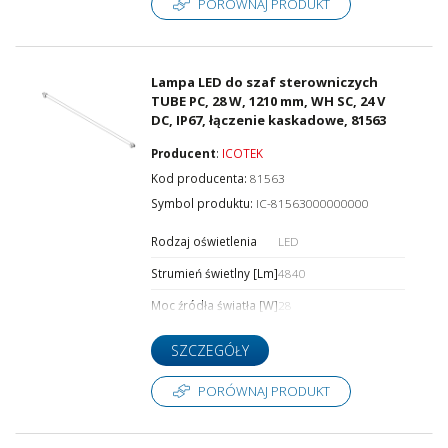
PORÓWNAJ PRODUKT
Lampa LED do szaf sterowniczych
TUBE PC, 28 W, 1210 mm, WH SC, 24 V
DC, IP67, łączenie kaskadowe, 81563
Producent
:
ICOTEK
Kod producenta:
81563
Symbol produktu:
IC-81563000000000
Rodzaj oświetlenia
LED
Strumień świetlny [Lm]
4840
Moc źródła światła [W]
28
SZCZEGÓŁY
PORÓWNAJ PRODUKT