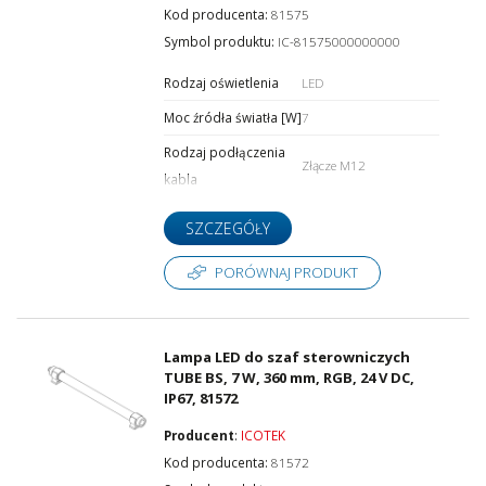
Kod producenta:
81575
Symbol produktu:
IC-81575000000000
Rodzaj oświetlenia
LED
Rodzaj podłączenia kabla
Moc źródła światła [W]
7
Rodzaj podłączenia
Złącze M12
Montaż
kabla
SZCZEGÓŁY
Szerokość [mm]
PORÓWNAJ PRODUKT
Lampa LED do szaf sterowniczych
Wysokość [mm]
TUBE BS, 7 W, 360 mm, RGB, 24 V DC,
IP67, 81572
Producent
:
ICOTEK
Długość [mm]
Kod producenta:
81572