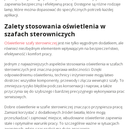
zapewnia bezpieczną i efektywną pracę. Dostępne są różne rodzaje
lamp, które można dopasować do specyficznych potrzeb każdej
aplikacji.
Zalety stosowania oświetlenia w
szafach sterowniczych
Oświetlenie szafy sterowniczej
jest nie tylko wygodnym dodatkiem, ale
również niezbędnym elementem wpływającym na bezpieczeństwo,
efektywność i komfort pracy.
Jednym z najważniejszych aspektów stosowania oświetlenia w szafach
sterowniczych jest znaczna poprawa widoczności. Dzięki
odpowiedniemu oświetleniu, technicy i inżynierowie mogą łatwo
dostrzec wszystkie komponenty, przewody i złącza wewnątrz szafy. To
zmniejsza ryzyko błędów podczas konserwacji i napraw, a także
przyczynia się do szybszego i bardziej precyzyjnego wykonywania prac
serwisowych.
Dobre oświetlenie w szafie sterowniczej znacząco przyspiesza pracę.
Zamiast korzystać z dodatkowych źródeł światła, które mogą
przeszkadzać i zajmować miejsce, wbudowane oświetlenie zapewnia
stałe i optymalne warunki pracy. To szczególnie ważne w sytuacjach
awaryjnych, gdzie czas reakcji ma duże znaczenie.