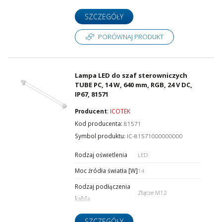
SZCZEGÓŁY
PORÓWNAJ PRODUKT
Lampa LED do szaf sterowniczych
TUBE PC, 14 W, 640 mm, RGB, 24 V DC,
IP67, 81571
Producent
:
ICOTEK
Kod producenta:
81571
Symbol produktu:
IC-81571000000000
Rodzaj oświetlenia
LED
Moc źródła światła [W]
14
Rodzaj podłączenia
Złącze M12
kabla
SZCZEGÓŁY