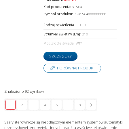
Kod producenta:
81564
Symbol produktu:
IC-81564000000000
Rodzaj oświetlenia
LED
Strumień świetlny [Lm]
1210
Moc źródła światła [W]
7
SZCZEGÓŁY
PORÓWNAJ PRODUKT
Znaleziono 92 wyników
1
2
3
4
5
...
8
Szafy sterownicze są nieodłącznym elementem systemów automatyki
przemysłowej, energetyki i innych branż, a właściwe jej oświetlenie