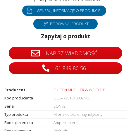
GENERUJ INFORMACJE O PRODUKCIE
PORÓWNAJ PRODUKT
Zapytaj o produkt
NAPISZ WIADOMOŚĆ
61 849 80 56
Producent
GILGEN MUELLER & WEIGERT
Kod producenta
GOS-7251010002N00
Seria
EQN72
Typ produktu
Miernik elektromagnetyczny
Rodzaj miernika
Amperomierz
Rodzaj pomiaru
Pośredni