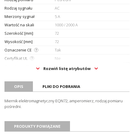
Rodzaj sygnału
AC
Mierzony sygnał
5 A
Wartość na skali
1000 / 2000 A
Szerokość [mm]
72
Wysokość [mm]
72
Oznaczenie CE
Tak
Certyfikat UL
Nie
Certyfikat ATEX
Nie
Rozwiń listę atrybutów
Certyfikat RoHS
Nie
Jednostka sprzedażowa
Sztuki
OPIS
PLIKI DO POBRANIA
Miernik elektromagnetyczny EQN72, amperomierz, rodzaj pomiaru
pośredni.
PRODUKTY POWIĄZANE