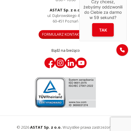
Czy chcesz,
żebyśmy oddzwonili
ASTAT Sp. z o.o.
do Ciebie za darmo
ul. Dąbrowskiego 441
w
59
sekund?
60-451 Poznań
TAK
FORMULARZ KONTAKTOWY
Bądź na bieżąco
© 2026
ASTAT Sp. z o.o.
Wszystkie prawa zastrzeżone.