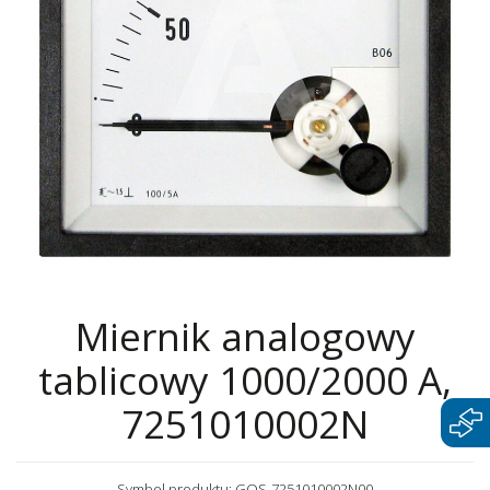
Miernik analogowy
tablicowy 1000/2000 A,
7251010002N
Symbol produktu: GOS-7251010002N00