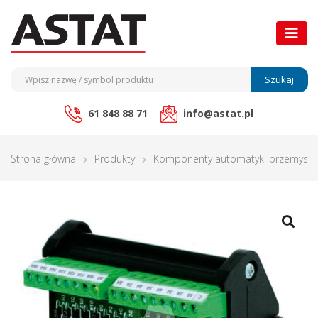
Szukaj
61 848 88 71
info@astat.pl
Strona główna
Produkty
Komponenty automatyki przemysło