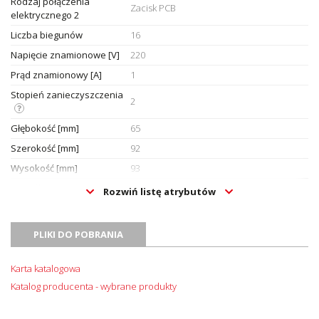
Rodzaj połączenia
Zacisk PCB
elektrycznego 2
Liczba biegunów
16
Napięcie znamionowe [V]
220
Prąd znamionowy [A]
1
Stopień zanieczyszczenia
2
Głębokość [mm]
65
Szerokość [mm]
92
Wysokość [mm]
93
Sposób montażu
Szyna DIN/G TS35/G32
Rozwiń listę atrybutów
Oznaczenie CE
Tak
Jednostka sprzedażowa
Sztuki
PLIKI DO POBRANIA
Karta katalogowa
Katalog producenta - wybrane produkty