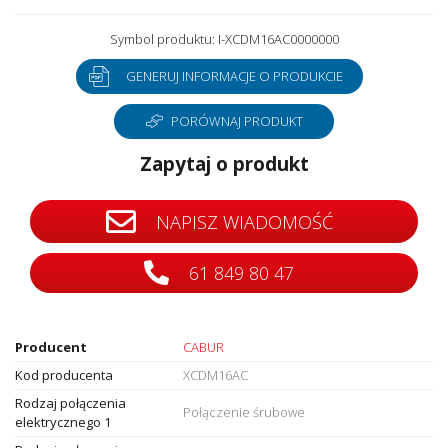
Symbol produktu: I-XCDM16AC0000000
GENERUJ INFORMACJE O PRODUKCIE
PORÓWNAJ PRODUKT
Zapytaj o produkt
NAPISZ WIADOMOŚĆ
61 849 80 47
Producent
CABUR
Kod producenta
XCDM16AC
Rodzaj połączenia
Połączenie śrubowe
elektrycznego 1