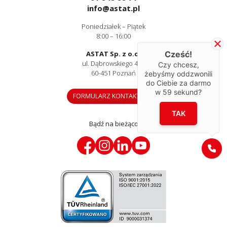
info@astat.pl
Poniedziałek – Piątek
8:00 – 16:00
Cześć!
ASTAT Sp. z o.o.
ul. Dąbrowskiego 441
Czy chcesz,
60-451 Poznań
żebyśmy oddzwonili
do Ciebie za darmo
w
59
sekund?
FORMULARZ KONTAKTOWY
TAK
Bądź na bieżąco