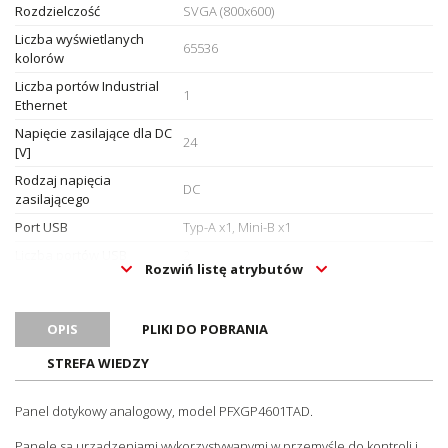
Rozdzielczość
SVGA (800x600)
Liczba wyświetlanych
65536
kolorów
Liczba portów Industrial
1
Ethernet
Napięcie zasilające dla DC
24
[V]
Rodzaj napięcia
DC
zasilającego
Port USB
Typ-A x1, Mini-B x1
Liczba portów USB
2
Rozwiń listę atrybutów
Slot dla karty SD
Tak
Serial (COM1)
RS-232C
OPIS
PLIKI DO POBRANIA
Serial (COM2)
RS-422/485
STREFA WIEDZY
Oznaczenie CE
Tak
Certyfikat UL
Tak
Panel dotykowy analogowy, model PFXGP4601TAD.
Certyfikat ATEX
Tak
Panele są urządzeniami wykorzystywanymi w przemyśle do kontroli i