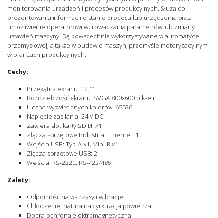
Certyfikat RoHS
Tak
monitorowania urządzeń i procesów produkcyjnych. Służą do
Do strefy Ex 2
Tak
prezentowania informacji o stanie procesu lub urządzenia oraz
umożliwienie operatorowi wprowadzania parametrów lub zmiany
Do strefy Ex 22
Tak
ustawień maszyny. Są powszechnie wykorzystywane w automatyce
Jednostka sprzedażowa
Sztuki
przemysłowej, a także w budowie maszyn, przemyśle motoryzacyjnym i
w branżach produkcyjnych.
Cechy:
Przekątna ekranu: 12,1”
Rozdzielczość ekranu: SVGA 800x600 pikseli
Liczba wyświetlanych kolorów: 65536
Napięcie zasilania: 24 V DC
Zawiera slot karty SD I/F x1
Złącza sprzętowe Industrial Ethernet: 1
Wejścia USB: Typ-A x1, Mini-B x1
Złącza sprzętowe USB: 2
Wejścia: RS-232C, RS-422/485
Zalety:
Odporność na wstrząsy i wibracje
Chłodzenie: naturalna cyrkulacja powietrza
Dobra ochrona elektromagnetyczna