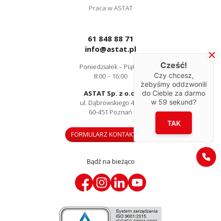
Praca w ASTAT
61 848 88 71
info@astat.pl
Cześć!
Poniedziałek – Piątek
Czy chcesz,
8:00 – 16:00
żebyśmy oddzwonili
do Ciebie za darmo
ASTAT Sp. z o.o.
w
59
sekund?
ul. Dąbrowskiego 441
60-451 Poznań
TAK
FORMULARZ KONTAKTOWY
Bądź na bieżąco