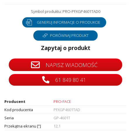
Symbol produktu: PRO-PFXGP4601TAD0
GENERUJ INFORMACJE O PRODUKCIE
PORÓWNAJ PRODUKT
Zapytaj o produkt
NAPISZ WIADOMOŚĆ
61 849 80 41
Producent
PRO-FACE
Kod producenta
PFXGP4601TAD
Seria
GP-4601T
Przekątna ekranu [”]
12,1