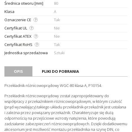
Średnica otworu [mm]
80
Klasa
A
Oznaczenie CE
Tak
Certyfikat UL
Nie
Certyfikat ATEX
Nie
Certyfikat RoHS
Tak
Jednostka sprzedażowa
Sztuki
OPIS
PLIKI DO POBRANIA
Przekładnik różnicowoprądowy WGC-80 klasa A, P10154.
Przekładnik różnicowoprądowy został zapropojektowany do
współpracy z przekaźnikiem różnicowoprądowym, w którym czułość
(prąd wyzwalający) takiego układu przekładnik-przekaźnik jest ustalana
i zależna przez powiązany przekaźnik. Charakteryzuje się dużą
odpornością na przejściowe wzrosty natężenia, które powodują
zadziałanie zabezpieczeń różnicowoprądowych. Dzięki dodatkowemu
akcesorium jest możliwość montażu przekładnika na szynę DIN, co