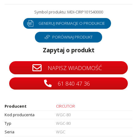
Symbol produktu: MDI-CIRP101540000
GENERUJ INFORMACJE O PRODUKCIE
PORÓWNAJ PRODUKT
Zapytaj o produkt
NAPISZ WIADOMOŚĆ
61 840 47 36
Producent
CIRCUTOR
Kod producenta
WGC-80
Typ
WGC-80
Seria
WGC