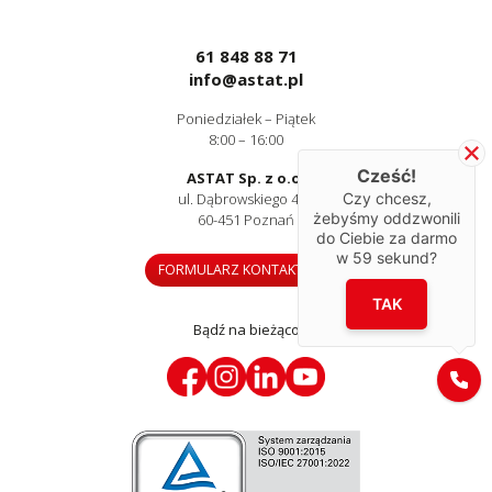
61 848 88 71
info@astat.pl
Poniedziałek – Piątek
8:00 – 16:00
Cześć!
ASTAT Sp. z o.o.
Czy chcesz,
ul. Dąbrowskiego 441
żebyśmy oddzwonili
60-451 Poznań
do Ciebie za darmo
w
59
sekund?
FORMULARZ KONTAKTOWY
TAK
Bądź na bieżąco