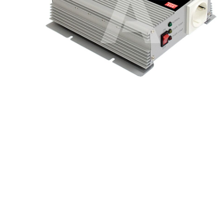
Konwer
Automatyka budynkowa i osprzęt
Konwer
elektroinstalacyjny
Lampy 
Licznik
Mierni
Moduły