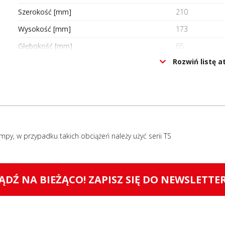
Szerokość [mm]
210
Wysokość [mm]
173
Głębokość [mm]
65
Rozwiń listę 
Montaż
Box
Oznaczenie CE
Tak
Certyfikat UL
Nie
Certyfikat ATEX
Nie
Certyfikat RoHS
Tak
ompy, w przypadku takich obciążeń należy użyć serii TS
Jednostka sprzedażowa
Sztuki
ĄDŹ NA BIEŻĄCO! ZAPISZ SIĘ DO NEWSLETTE