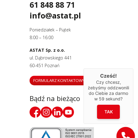
61 848 88 71
info@astat.pl
Poniedziałek – Piątek
8:00 – 16:00
ASTAT Sp. z o.o.
ul. Dąbrowskiego 441
60-451 Poznań
Cześć!
FORMULARZ KONTAKTOWY
Czy chcesz,
żebyśmy oddzwonili
do Ciebie za darmo
Bądź na bieżąco
w
59
sekund?
TAK