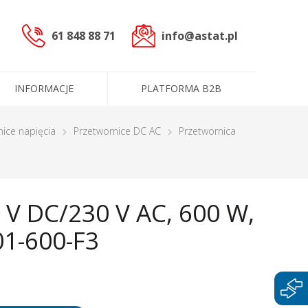
61 848 88 71
info@astat.pl
INFORMACJE
PLATFORMA B2B
sterowniczych
nice napięcia
Przetwornice DC AC
Przetwornica
czne (PLC)
 V DC/230 V AC, 600 W,
cowoprądowe
informacyjne
ntakt
ługi
Dane administracyjne
Certyfikaty i polityki
01-600-F3
e
Produkty