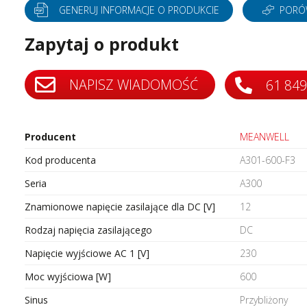
tery częstotliwości
Silniki bezszczotkowe i serwo
GENERUJ INFORMACJE O PRODUKCIE
PORÓ
tery protokołów przemysłowych
Styczniki
Zapytaj o produkt
do szaf sterowniczych
Systemy wózków kablowych i
szynoprzewody
i
Transformatory AC AC
ki i wyświetlacze
NAPISZ WIADOMOŚĆ
61 849
Wyłączniki i rozłączniki
 interfejsowe
Zadajniki
Producent
MEANWELL
Kod producenta
A301-600-F3
Seria
A300
Znamionowe napięcie zasilające dla DC [V]
12
Rodzaj napięcia zasilającego
DC
Napięcie wyjściowe AC 1 [V]
230
Moc wyjściowa [W]
600
Sinus
Przybliżony