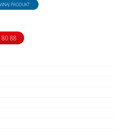
napędy
WNAJ PRODUKT
 80 88