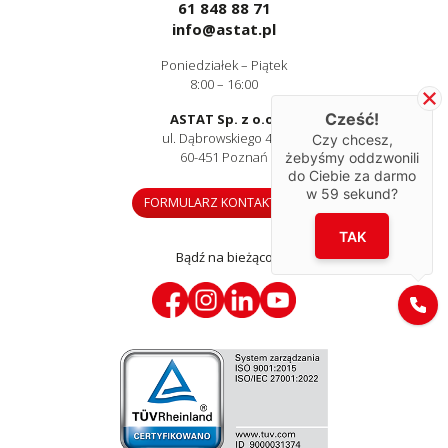
61 848 88 71
info@astat.pl
Poniedziałek – Piątek
8:00 – 16:00
Cześć!
ASTAT Sp. z o.o.
ul. Dąbrowskiego 441
Czy chcesz,
60-451 Poznań
żebyśmy oddzwonili
do Ciebie za darmo
w
59
sekund?
FORMULARZ KONTAKTOWY
TAK
Bądź na bieżąco