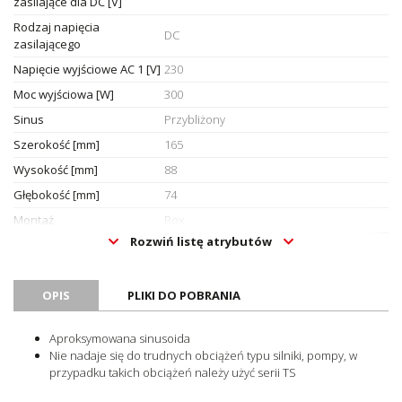
zasilające dla DC [V]
Rodzaj napięcia
DC
zasilającego
Napięcie wyjściowe AC 1 [V]
230
Moc wyjściowa [W]
300
Sinus
Przybliżony
Szerokość [mm]
165
Wysokość [mm]
88
Głębokość [mm]
74
Montaż
Box
Rozwiń listę atrybutów
Oznaczenie CE
Tak
Certyfikat UL
Nie
Certyfikat ATEX
OPIS
PLIKI DO POBRANIA
Nie
Certyfikat RoHS
Tak
Aproksymowana sinusoida
Jednostka sprzedażowa
Sztuki
Nie nadaje się do trudnych obciążeń typu silniki, pompy, w
przypadku takich obciążeń należy użyć serii TS