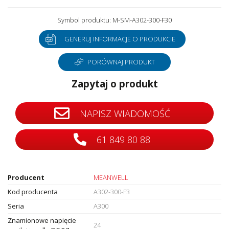
Symbol produktu: M-SM-A302-300-F30
GENERUJ INFORMACJE O PRODUKCIE
PORÓWNAJ PRODUKT
Zapytaj o produkt
NAPISZ WIADOMOŚĆ
61 849 80 88
Producent
MEANWELL
Kod producenta
A302-300-F3
Seria
A300
Znamionowe napięcie
24