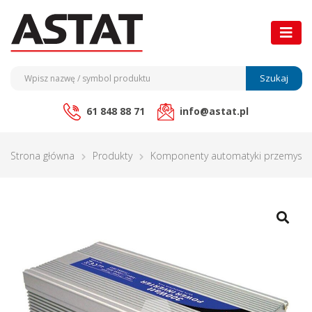
Szukaj
61 848 88 71
info@astat.pl
Strona główna
Produkty
Komponenty automatyki przemysło