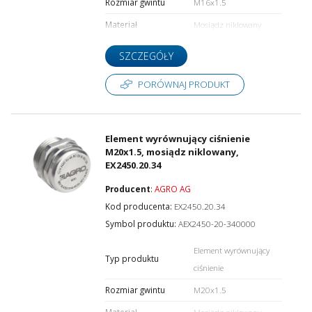
Rozmiar gwintu
M16x1.5
Materiał
Mosiądz niklowany
SZCZEGÓŁY
PORÓWNAJ PRODUKT
Element wyrównujący ciśnienie
M20x1.5, mosiądz niklowany,
EX2450.20.34
Producent
:
AGRO AG
Kod producenta:
EX2450.20.34
Symbol produktu:
AEX2450-20-340000
Element wyrównujący
Typ produktu
ciśnienie
Rozmiar gwintu
M20x1.5
Materiał
Mosiądz niklowany