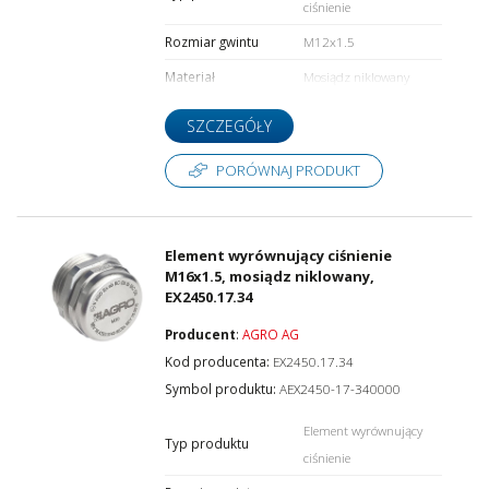
ciśnienie
Rozmiar gwintu
M12x1.5
Materiał
Mosiądz niklowany
SZCZEGÓŁY
PORÓWNAJ PRODUKT
Element wyrównujący ciśnienie
M16x1.5, mosiądz niklowany,
EX2450.17.34
Producent
:
AGRO AG
Kod producenta:
EX2450.17.34
Symbol produktu:
AEX2450-17-340000
Element wyrównujący
Typ produktu
ciśnienie