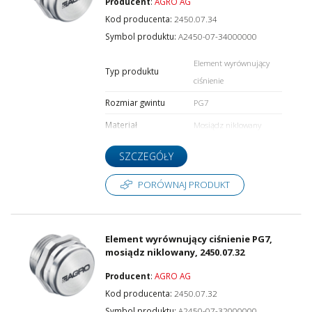
Producent
:
AGRO AG
Kod producenta:
2450.07.34
Symbol produktu:
A2450-07-34000000
Element wyrównujący
Typ produktu
ciśnienie
Rozmiar gwintu
PG7
Materiał
Mosiądz niklowany
SZCZEGÓŁY
PORÓWNAJ PRODUKT
Element wyrównujący ciśnienie PG7,
mosiądz niklowany, 2450.07.32
Producent
:
AGRO AG
Kod producenta:
2450.07.32
Symbol produktu:
A2450-07-32000000