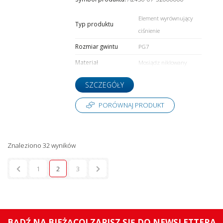
Element wyrównujący
Typ produktu
ciśnienie
Rozmiar gwintu
PG7
Materiał
Mosiądz niklowany
SZCZEGÓŁY
PORÓWNAJ PRODUKT
Znaleziono 32 wyników
1
2
3
BĄDŹ NA BIEŻĄCO! ZAPISZ SIĘ DO NEWSLETTERA