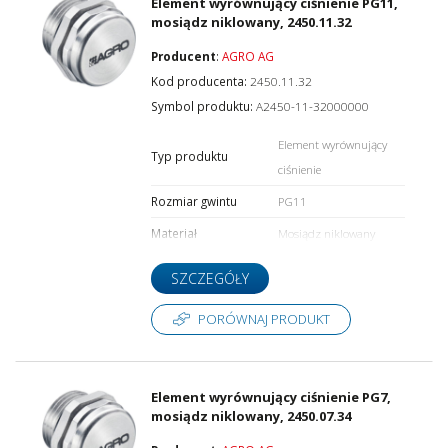
Element wyrównujący ciśnienie PG11,
mosiądz niklowany, 2450.11.32
Producent
:
AGRO AG
Kod producenta:
2450.11.32
Symbol produktu:
A2450-11-32000000
Element wyrównujący
Typ produktu
ciśnienie
Rozmiar gwintu
PG11
Materiał
Mosiądz niklowany
SZCZEGÓŁY
PORÓWNAJ PRODUKT
Element wyrównujący ciśnienie PG7,
mosiądz niklowany, 2450.07.34