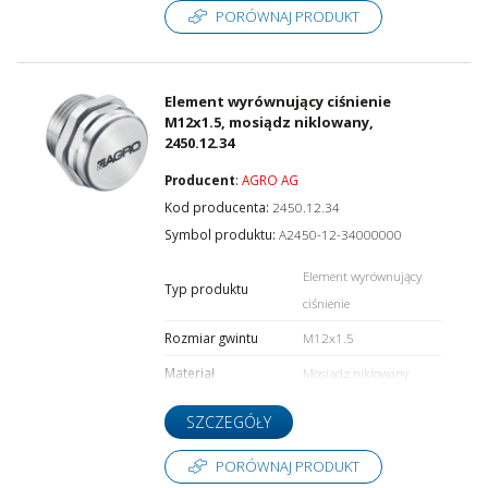
PORÓWNAJ PRODUKT
Element wyrównujący ciśnienie
M12x1.5, mosiądz niklowany,
2450.12.34
Producent
:
AGRO AG
Kod producenta:
2450.12.34
Symbol produktu:
A2450-12-34000000
Element wyrównujący
Typ produktu
ciśnienie
Rozmiar gwintu
M12x1.5
Materiał
Mosiądz niklowany
SZCZEGÓŁY
PORÓWNAJ PRODUKT