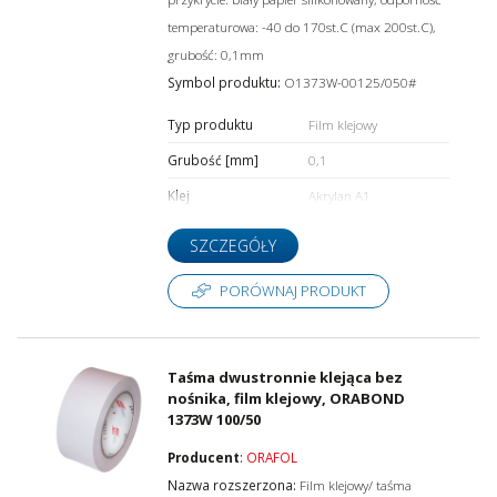
temperaturowa: -40 do 170st.C (max 200st.C),
grubość: 0,1mm
Symbol produktu:
O1373W-00125/050#
Typ produktu
Film klejowy
Grubość [mm]
0,1
Klej
Akrylan A1
SZCZEGÓŁY
PORÓWNAJ PRODUKT
Taśma dwustronnie klejąca bez
nośnika, film klejowy, ORABOND
1373W 100/50
Producent
:
ORAFOL
Nazwa rozszerzona:
Film klejowy/ taśma