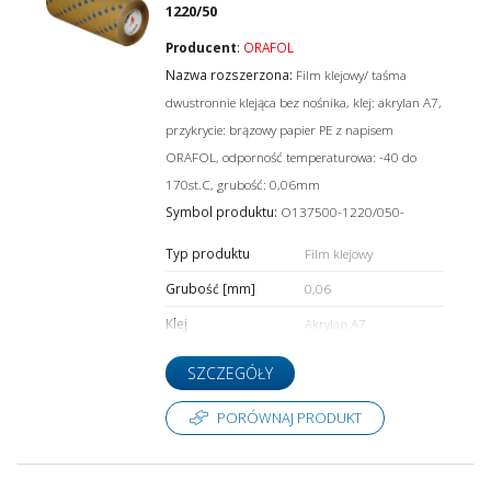
1220/50
Producent
:
ORAFOL
Nazwa rozszerzona:
Film klejowy/ taśma
dwustronnie klejąca bez nośnika, klej: akrylan A7,
przykrycie: brązowy papier PE z napisem
ORAFOL, odporność temperaturowa: -40 do
170st.C, grubość: 0,06mm
Symbol produktu:
O137500-1220/050-
Typ produktu
Film klejowy
Grubość [mm]
0,06
Klej
Akrylan A7
SZCZEGÓŁY
PORÓWNAJ PRODUKT