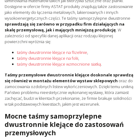
laminowania materiałów takich jak tworzywa sztuczne oraz pianki.
Dostępne w ofercie firmy ASTAT produkty znajdują także zastosowanie
jako elementy do łączenia metalowych, lakierowanych i innych
wysokoenergetycznych części. Te taśmy samoprzylepne dwustronne
sprawdzają się zarówno w przypadku firm działających na
skalę przemysłową, jak i mających mniejszą produkcję
. W
zależności od specyfiki danej aplikacji oraz rodzaju klejonej
powierzchni wyróżnia się:
taśmy dwustronnie klejące na flizelinie
,
taśmy dwustronnie klejące na folii
,
taśmy dwustronnie klejące wzmocnione siatką
.
Taśmy przemysłowe dwustronnie klejące doskonale sprawdzą
się również w montażu elementów wystaw sklepowych
oraz do
zamocowania ozdobnych listew wykończeniowych. Dzięki temu unikną
Państwo problemu nieestetycznie wykonanej wystawy, która zamiast
zachęcać, budzi w klientach przekonanie, że firmie brakuje solidności
w tak podstawowych kwestiach, jakim jest wizerunek.
Mocne taśmy samoprzylepne
dwustronnie klejące do zastosowań
przemysłowych