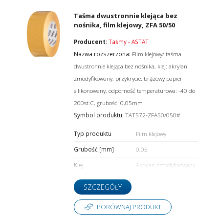
Taśma dwustronnie klejąca bez
nośnika, film klejowy, ZFA 50/50
Producent
:
Taśmy - ASTAT
Nazwa rozszerzona:
Film klejowy/ taśma
dwustronnie klejąca bez nośnika, klej: akrylan
zmodyfikowany, przykrycie: brązowy papier
silikonowany, odporność temperaturowa: -40 do
200st.C, grubość: 0,05mm
Symbol produktu:
TAT572-ZFA50/050#
Typ produktu
Film klejowy
Grubość [mm]
0,05
Klej
Akrylan zmodyfikowany
SZCZEGÓŁY
PORÓWNAJ PRODUKT