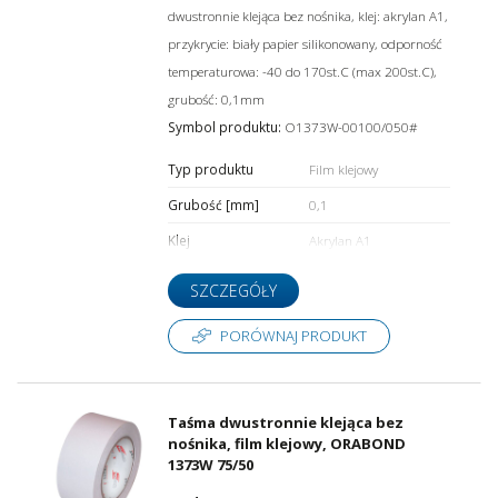
dwustronnie klejąca bez nośnika, klej: akrylan A1,
przykrycie: biały papier silikonowany, odporność
temperaturowa: -40 do 170st.C (max 200st.C),
grubość: 0,1mm
Symbol produktu:
O1373W-00100/050#
Typ produktu
Film klejowy
Grubość [mm]
0,1
Klej
Akrylan A1
SZCZEGÓŁY
PORÓWNAJ PRODUKT
Taśma dwustronnie klejąca bez
nośnika, film klejowy, ORABOND
1373W 75/50