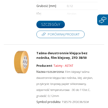
Grubość [mm]
0,12
Klej
Akrylan
SZCZEGÓŁY
PORÓWNAJ PRODUKT
Taśma dwustronnie klejąca bez
nośnika, film klejowy, ZFD 38/50
Producent
:
Taśmy - ASTAT
Nazwa rozszerzona:
Film klejowy/ taśma
dwustronnie klejąca bez nośnika, klej: akrylan,
przykrycie: brązowy papier silikonowany,
odporność temperaturowa: -30 do 110st.C,
grubość: 0,12mm
Symbol produktu:
TSE579-ZFD038/50#