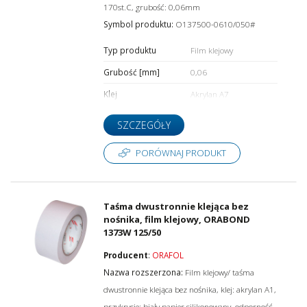
170st.C, grubość: 0,06mm
Symbol produktu:
O137500-0610/050#
Typ produktu
Film klejowy
Grubość [mm]
0,06
Klej
Akrylan A7
SZCZEGÓŁY
PORÓWNAJ PRODUKT
Taśma dwustronnie klejąca bez
nośnika, film klejowy, ORABOND
1373W 125/50
Producent
:
ORAFOL
Nazwa rozszerzona:
Film klejowy/ taśma
dwustronnie klejąca bez nośnika, klej: akrylan A1,
przykrycie: biały papier silikonowany, odporność