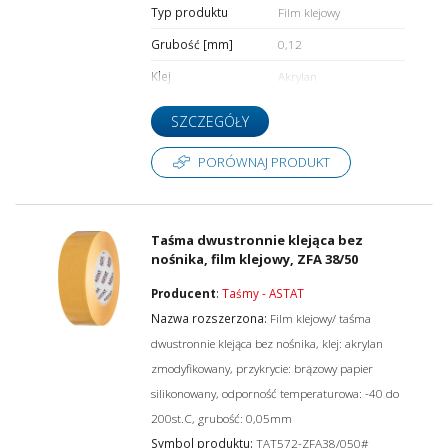
Typ produktu
Film klejowy
Grubość [mm]
0,12
Klej
Akrylan
SZCZEGÓŁY
PORÓWNAJ PRODUKT
Taśma dwustronnie klejąca bez
nośnika, film klejowy, ZFA 38/50
Producent
:
Taśmy - ASTAT
Nazwa rozszerzona:
Film klejowy/ taśma
dwustronnie klejąca bez nośnika, klej: akrylan
zmodyfikowany, przykrycie: brązowy papier
silikonowany, odporność temperaturowa: -40 do
200st.C, grubość: 0,05mm
Symbol produktu:
TAT572-ZFA38/050#