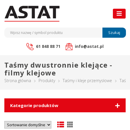
Szukaj
61 848 88 71
info@astat.pl
Taśmy dwustronnie klejące -
filmy klejowe
Strona główna
Produkty
Taśmy i kleje przemysłowe
Taśmy
Kategorie produktów