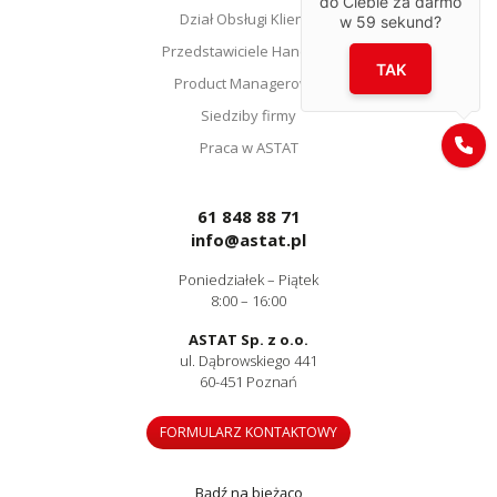
do Ciebie za darmo
Dział Obsługi Klienta
w
59
sekund?
Przedstawiciele Handlowi
TAK
Product Managerowie
Siedziby firmy
Praca w ASTAT
61 848 88 71
info@astat.pl
Poniedziałek – Piątek
8:00 – 16:00
ASTAT Sp. z o.o.
ul. Dąbrowskiego 441
60-451 Poznań
FORMULARZ KONTAKTOWY
Bądź na bieżąco