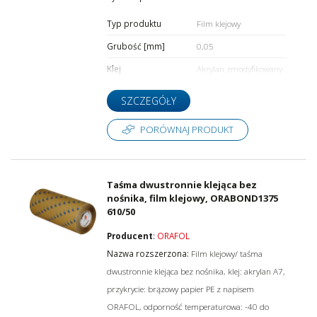
Typ produktu
Film klejowy
Grubość [mm]
0,05
Klej
Akrylan zmodyfikowany
SZCZEGÓŁY
PORÓWNAJ PRODUKT
Taśma dwustronnie klejąca bez
nośnika, film klejowy, ORABOND1375
610/50
Producent
:
ORAFOL
Nazwa rozszerzona:
Film klejowy/ taśma
dwustronnie klejąca bez nośnika, klej: akrylan A7,
przykrycie: brązowy papier PE z napisem
ORAFOL, odporność temperaturowa: -40 do