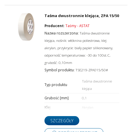
Taśma dwustronnie klejąca, ZPA 15/50
Producent
:
Taśmy - ASTAT
Nazwa rozszerzona:
Taśma dwustronnie
klejąca, nośnik: włóknina poliestrowa, klej:
akrylan, przykrycie: biały papier silikonowany,
odporność temperaturowa: -30 do 100st.C,
grubość: 0,10mm
Symbol produktu:
TSE219-ZPA015/50#
Taśma dwustronnie
Typ produktu
klejąca
Grubość [mm]
0,1
Klej
Akrylan
SZCZEGÓŁY