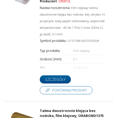
Producent
:
ORAFOL
Nazwa rozszerzona:
Film klejowy/ taśma
dwustronnie klejąca bez nośnika, klej: akrylan A1,
przykrycie: biały papier silikonowany, odporność
temperaturowa: -40 do 170st.C (max 200st.C),
grubość: 0,1mm
Symbol produktu:
O1373W-00075/050#
Typ produktu
Film klejowy
Grubość [mm]
0,1
Klej
Akrylan A1
SZCZEGÓŁY
PORÓWNAJ PRODUKT
Taśma dwustronnie klejąca bez
nośnika, film klejowy, ORABOND1375