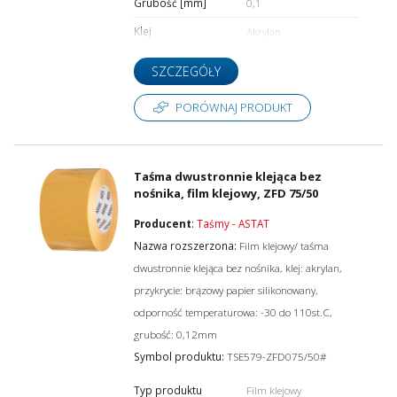
Grubość [mm]
0,1
Klej
Akrylan
SZCZEGÓŁY
PORÓWNAJ PRODUKT
Taśma dwustronnie klejąca bez
nośnika, film klejowy, ZFD 75/50
Producent
:
Taśmy - ASTAT
Nazwa rozszerzona:
Film klejowy/ taśma
dwustronnie klejąca bez nośnika, klej: akrylan,
przykrycie: brązowy papier silikonowany,
odporność temperaturowa: -30 do 110st.C,
grubość: 0,12mm
Symbol produktu:
TSE579-ZFD075/50#
Typ produktu
Film klejowy