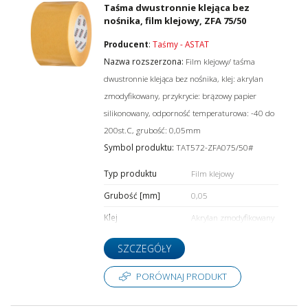
Taśma dwustronnie klejąca bez
nośnika, film klejowy, ZFA 75/50
Producent
:
Taśmy - ASTAT
Nazwa rozszerzona:
Film klejowy/ taśma
dwustronnie klejąca bez nośnika, klej: akrylan
zmodyfikowany, przykrycie: brązowy papier
silikonowany, odporność temperaturowa: -40 do
200st.C, grubość: 0,05mm
Symbol produktu:
TAT572-ZFA075/50#
Typ produktu
Film klejowy
Grubość [mm]
0,05
Klej
Akrylan zmodyfikowany
SZCZEGÓŁY
PORÓWNAJ PRODUKT