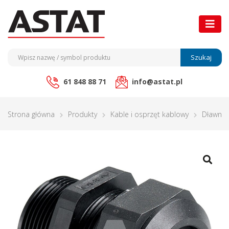
Szukaj
61 848 88 71
info@astat.pl
Strona główna
Produkty
Kable i osprzęt kablowy
Dławnic