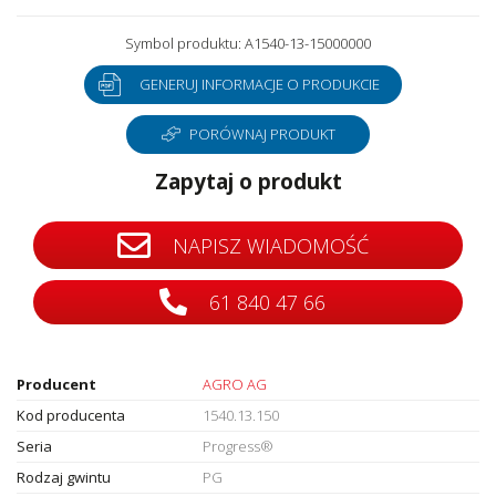
Symbol produktu: A1540-13-15000000
GENERUJ INFORMACJE O PRODUKCIE
PORÓWNAJ PRODUKT
Zapytaj o produkt
NAPISZ WIADOMOŚĆ
61 840 47 66
Producent
AGRO AG
Kod producenta
1540.13.150
Seria
Progress®
Rodzaj gwintu
PG