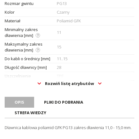
Rozmiar gwintu
PG13
Kolor
Czarny
Materiał
Poliamid GFK
Minimalny zakres
11
dławienia [mm]
Maksymalny zakres
15
dławienia [mm]
Do kabli o średnicy [mm]
11..15
Długość dławnicy [mm]
28
Uszczelnienie
TPE
Rozwiń listę atrybutów
Zakres temperatury pracy
-20..100
[°C]
Długość gwintu [mm]
13
OPIS
PLIKI DO POBRANIA
Rozmiar klucza [mm]
27
STREFA WIEDZY
Hygienic Design
Nie
Stopień ochrony (IP)
IP68
Dławnica kablowa poliamid GFK PG13 zakres dławienia 11,0 - 15,0 mm.
Oznaczenie CE
Tak