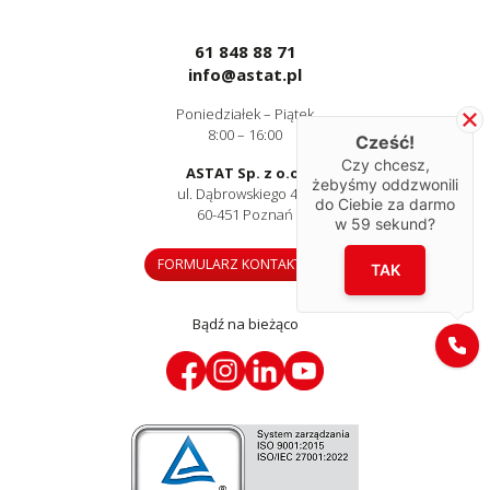
61 848 88 71
info@astat.pl
Poniedziałek – Piątek
8:00 – 16:00
Cześć!
Czy chcesz,
ASTAT Sp. z o.o.
żebyśmy oddzwonili
ul. Dąbrowskiego 441
do Ciebie za darmo
60-451 Poznań
w
59
sekund?
FORMULARZ KONTAKTOWY
TAK
Bądź na bieżąco