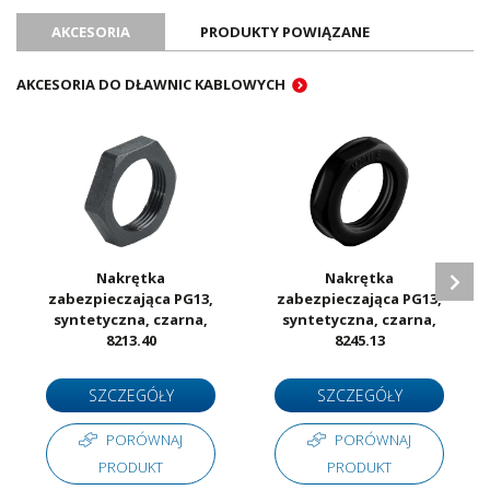
Certyfikat UL
Tak
AKCESORIA
PRODUKTY POWIĄZANE
Certyfikat ATEX
Nie
Certyfikat RoHS
Tak
AKCESORIA DO DŁAWNIC KABLOWYCH
Ilość sztuk w opakowaniu
50
Jednostka sprzedażowa
Sztuki
Nakrętka
Nakrętka
zabezpieczająca PG13,
zabezpieczająca PG13,
syntetyczna, czarna,
syntetyczna, czarna,
8213.40
8245.13
SZCZEGÓŁY
SZCZEGÓŁY
PORÓWNAJ
PORÓWNAJ
PRODUKT
PRODUKT