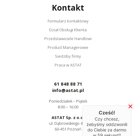
Kontakt
Formularz kontaktowy
Dział Obsługi Klienta
Przedstawiciele Handlowi
Product Managerowie
Siedziby firmy
Praca w ASTAT
61 848 88 71
info@astat.pl
Poniedziałek – Piątek
8:00 – 16:00
Cześć!
ASTAT Sp. z o.o.
Czy chcesz,
ul. Dąbrowskiego 441
żebyśmy oddzwonili
60-451 Poznań
do Ciebie za darmo
w
59
sekund?