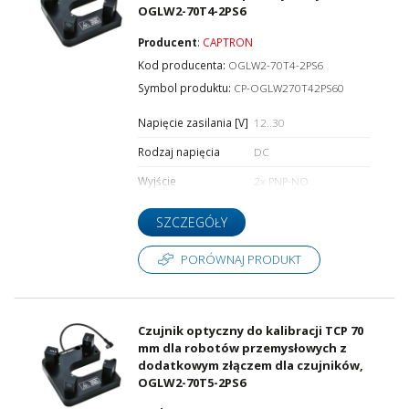
OGLW2-70T4-2PS6
Producent
:
CAPTRON
Kod producenta:
OGLW2-70T4-2PS6
Symbol produktu:
CP-OGLW270T42PS60
Napięcie zasilania [V]
12..30
Rodzaj napięcia
DC
Wyjście
2x PNP-NO
SZCZEGÓŁY
PORÓWNAJ PRODUKT
Czujnik optyczny do kalibracji TCP 70
mm dla robotów przemysłowych z
dodatkowym złączem dla czujników,
OGLW2-70T5-2PS6