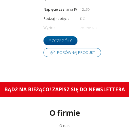
Napięcie zasilania [V]
12..30
Rodzaj napięcia
DC
Wyjście
2x PNP-NO
SZCZEGÓŁY
PORÓWNAJ PRODUKT
BĄDŹ NA BIEŻĄCO! ZAPISZ SIĘ DO NEWSLETTERA
O firmie
O nas