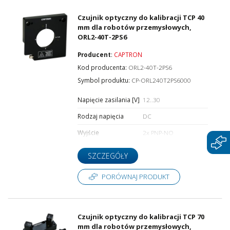
Czujnik optyczny do kalibracji TCP 40
mm dla robotów przemysłowych,
ORL2-40T-2PS6
Producent
:
CAPTRON
Kod producenta:
ORL2-40T-2PS6
Symbol produktu:
CP-ORL240T2PS6000
Napięcie zasilania [V]
12..30
Rodzaj napięcia
DC
Wyjście
2x PNP-NO
SZCZEGÓŁY
PORÓWNAJ PRODUKT
Czujnik optyczny do kalibracji TCP 70
mm dla robotów przemysłowych,