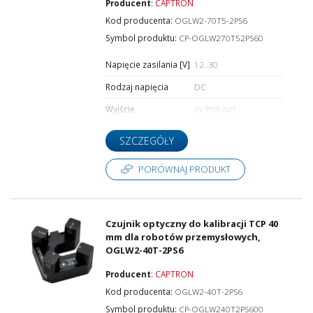
Producent
:
CAPTRON
Kod producenta:
OGLW2-70T5-2PS6
Symbol produktu:
CP-OGLW270T52PS60
Napięcie zasilania [V]
12..30
Rodzaj napięcia
DC
Wyjście
2x PNP-NO
SZCZEGÓŁY
PORÓWNAJ PRODUKT
Czujnik optyczny do kalibracji TCP 40
mm dla robotów przemysłowych,
OGLW2-40T-2PS6
Producent
:
CAPTRON
Kod producenta:
OGLW2-40T-2PS6
Symbol produktu:
CP-OGLW240T2PS600