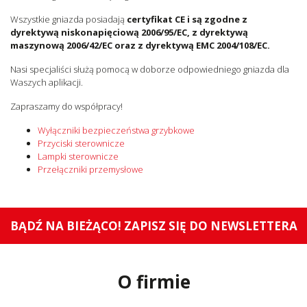
Wszystkie gniazda posiadają
certyfikat CE i są zgodne z
dyrektywą niskonapięciową 2006/95/EC, z dyrektywą
maszynową 2006/42/EC oraz z dyrektywą EMC 2004/108/EC.
Nasi specjaliści służą pomocą w doborze odpowiedniego gniazda dla
Waszych aplikacji.
Zapraszamy do współpracy!
Wyłączniki bezpieczeństwa grzybkowe
Przyciski sterownicze
Lampki sterownicze
Przełączniki przemysłowe
BĄDŹ NA BIEŻĄCO! ZAPISZ SIĘ DO NEWSLETTERA
O firmie