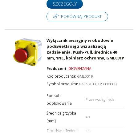
SZCZEGÓŁY
PORÓWNAJ PRODUKT
Wyłącznik awaryjny w obudowie
podświetlanej z wizualizacją
zadziałania, Push-Pull, średnica 40
mm, 1NC, kołnierz ochronny, GML001P
Producent
:
GIOVENZANA
Kod producenta:
GML001P
Symbol produktu:
GG-GML001P0000000
Sposób
Przez wyciągnięcie
odblokowania
Średnica grzybka
40
[mm]
Z podświetleniem
Tak