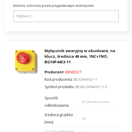
Kołnierz ochronny przed przypadkowym wciśnięciem
Wyłącznik awaryjny w obudowie, na
klucz, średnica 40 mm, 1NC+1NO,
BG10P44S3-11
Producent
:
BENEDICT
Kod producenta:
BG10P44S3-11
Symbol produktu:
BE-BG10P44S3-11-0
Sposób
Za pomocą klucza
odblokowania
Średnica grzybka
40
[mm]
Z podświetleniem
Nie