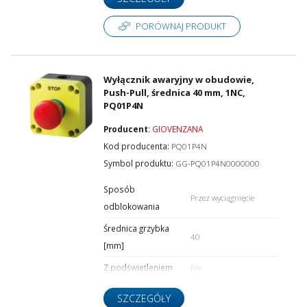
PORÓWNAJ PRODUKT
Wyłącznik awaryjny w obudowie,
Push-Pull, średnica 40 mm, 1NC,
PQ01P4N
Producent
:
GIOVENZANA
Kod producenta:
PQ01P4N
Symbol produktu:
GG-PQ01P4N0000000
Sposób
Przez wyciągnięcie
odblokowania
Średnica grzybka
40
[mm]
Z podświetleniem
Nie
SZCZEGÓŁY