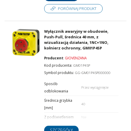
PORÓWNAJ PRODUKT
Wyłącznik awaryjny w obudowie,
Push-Pull, średnica 40 mm, z
wizualizacją działania, 1NC+1NO,
kołnierz ochronny, GM01P4SP
Producent
:
GIOVENZANA
Kod producenta:
GM01P4SP
Symbol produktu:
GG-GM01P4SP000000
Sposób
Przez wyciągnięcie
odblokowania
Średnica grzybka
40
[mm]
Z podświetleniem
Nie
SZCZEGÓŁY