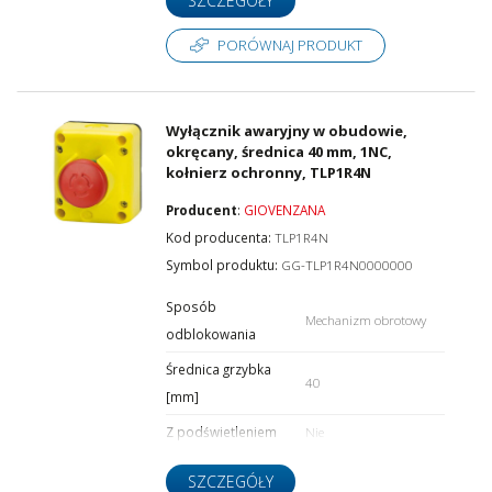
SZCZEGÓŁY
PORÓWNAJ PRODUKT
Wyłącznik awaryjny w obudowie,
okręcany, średnica 40 mm, 1NC,
kołnierz ochronny, TLP1R4N
Producent
:
GIOVENZANA
Kod producenta:
TLP1R4N
Symbol produktu:
GG-TLP1R4N0000000
Sposób
Mechanizm obrotowy
odblokowania
Średnica grzybka
40
[mm]
Z podświetleniem
Nie
SZCZEGÓŁY