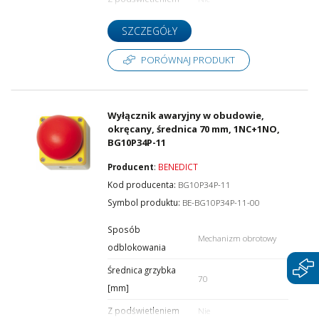
SZCZEGÓŁY
PORÓWNAJ PRODUKT
Wyłącznik awaryjny w obudowie,
okręcany, średnica 70 mm, 1NC+1NO,
BG10P34P-11
Producent
:
BENEDICT
Kod producenta:
BG10P34P-11
Symbol produktu:
BE-BG10P34P-11-00
Sposób
Mechanizm obrotowy
odblokowania
Średnica grzybka
70
[mm]
Z podświetleniem
Nie