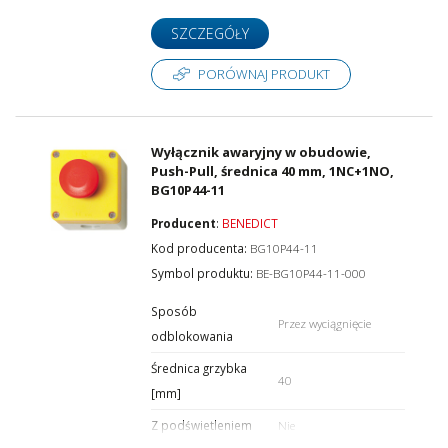
SZCZEGÓŁY
PORÓWNAJ PRODUKT
Wyłącznik awaryjny w obudowie,
Push-Pull, średnica 40 mm, 1NC+1NO,
BG10P44-11
Producent
:
BENEDICT
Kod producenta:
BG10P44-11
Symbol produktu:
BE-BG10P44-11-000
Sposób
Przez wyciągnięcie
odblokowania
Średnica grzybka
40
[mm]
Z podświetleniem
Nie