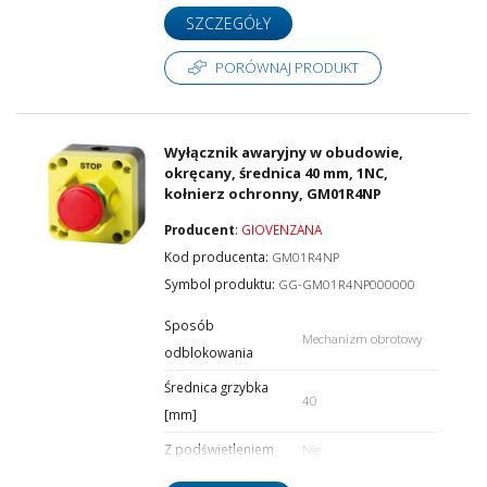
SZCZEGÓŁY
PORÓWNAJ PRODUKT
Wyłącznik awaryjny w obudowie,
okręcany, średnica 40 mm, 1NC,
kołnierz ochronny, GM01R4NP
Producent
:
GIOVENZANA
Kod producenta:
GM01R4NP
Symbol produktu:
GG-GM01R4NP000000
Sposób
Mechanizm obrotowy
odblokowania
Średnica grzybka
40
[mm]
Z podświetleniem
Nie