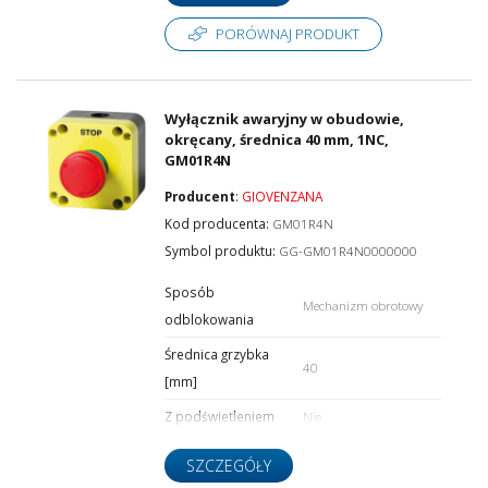
PORÓWNAJ PRODUKT
Wyłącznik awaryjny w obudowie,
okręcany, średnica 40 mm, 1NC,
GM01R4N
Producent
:
GIOVENZANA
Kod producenta:
GM01R4N
Symbol produktu:
GG-GM01R4N0000000
Sposób
Mechanizm obrotowy
odblokowania
Średnica grzybka
40
[mm]
Z podświetleniem
Nie
SZCZEGÓŁY