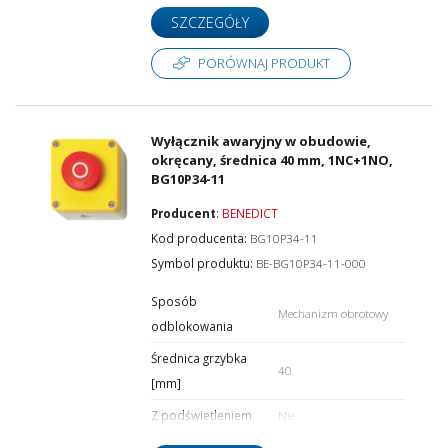
SZCZEGÓŁY
PORÓWNAJ PRODUKT
Wyłącznik awaryjny w obudowie,
okręcany, średnica 40 mm, 1NC+1NO,
BG10P34-11
Producent
:
BENEDICT
Kod producenta:
BG10P34-11
Symbol produktu:
BE-BG10P34-11-000
Sposób
Mechanizm obrotowy
odblokowania
Średnica grzybka
40
[mm]
Z podświetleniem
Nie