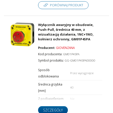
PORÓWNAJ PRODUKT
Wyłącznik awaryjny w obudowie,
Push-Pull, średnica 40 mm, z
wizualizacją działania, 1NC+1NO,
kołnierz ochronny, GM01P4SPA
Producent
:
GIOVENZANA
Kod producenta:
GM01P4SPA
Symbol produktu:
GG-GM01P4SPA00000
Sposób
Przez wyciągnięcie
odblokowania
Średnica grzybka
40
[mm]
Z podświetleniem
Nie
SZCZEGÓŁY