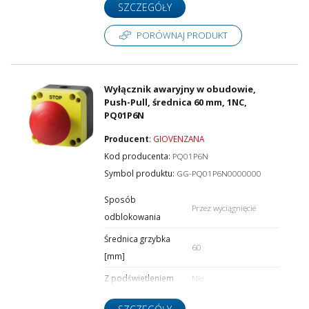
SZCZEGÓŁY
PORÓWNAJ PRODUKT
Wyłącznik awaryjny w obudowie,
Push-Pull, średnica 60 mm, 1NC,
PQ01P6N
Producent
:
GIOVENZANA
Kod producenta:
PQ01P6N
Symbol produktu:
GG-PQ01P6N0000000
Sposób
Przez wyciągnięcie
odblokowania
Średnica grzybka
60
[mm]
Z podświetleniem
Nie