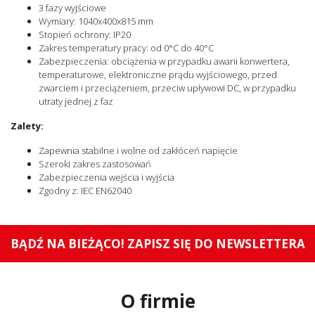
3 fazy wyjściowe
Wymiary: 1040x400x815 mm
Stopień ochrony: IP20
Zakres temperatury pracy: od 0°C do 40°C
Zabezpieczenia: obciążenia w przypadku awarii konwertera,
temperaturowe, elektroniczne prądu wyjściowego, przed
zwarciem i przeciążeniem, przeciw upływowi DC, w przypadku
utraty jednej z faz
Zalety:
Zapewnia stabilne i wolne od zakłóceń napięcie
Szeroki zakres zastosowań
Zabezpieczenia wejścia i wyjścia
Zgodny z: IEC EN62040
BĄDŹ NA BIEŻĄCO! ZAPISZ SIĘ DO NEWSLETTERA
O firmie