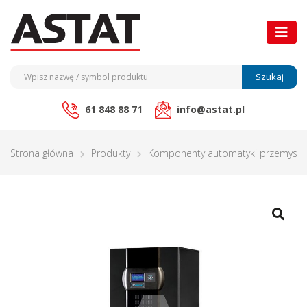
Szukaj
61 848 88 71
info@astat.pl
Strona główna
Produkty
Komponenty automatyki przemysło