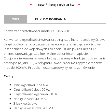
Rodzaj napięcia
Rozwiń listę atrybutów
AC
wyjściowego
Oznaczenie CE
Tak
OPIS
PLIKI DO POBRANIA
Konwerter częstotliwości, model FC330-50-60.
Konwerter częstotliwości wytwarza pełną, stabilną sinusoidę wyjściową
dzięki podwójnemu przetwarzaniu konwertera, napięcie wyjściowe
jest odcinane od wejściowych zakłóceń. Działa jak zasilacze UPS
online, zapewniając stabilne i wolne od zakłóceń napięcie.
Opcjonalnie konwerter może być wyposażony w funkcję podtrzymania
bateryjnego, jak UPS, w przypadku awarii sieci. Na zapytanie możliwa
moc do 800 kVA. Produkt niestandardowy, tylko na zamówienie.
Cechy:
Moc wyjściowa: 27000 W
Częstotliwość sieci: 50 Hz
Częstotliwość wyjściowa: 60 Hz
Napięcie sieci: 400 V AC
3 fazy wejściowe
Napięcie wyjściowe: 400 V AC