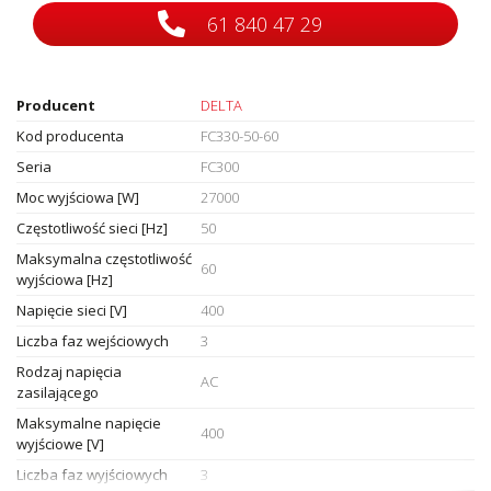
61 840 47 29
Producent
DELTA
Kod producenta
FC330-50-60
Seria
FC300
Moc wyjściowa [W]
27000
Częstotliwość sieci [Hz]
50
Maksymalna częstotliwość
60
wyjściowa [Hz]
Napięcie sieci [V]
400
Liczba faz wejściowych
3
Rodzaj napięcia
AC
zasilającego
Maksymalne napięcie
400
wyjściowe [V]
Liczba faz wyjściowych
3