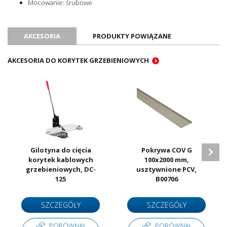
Mocowanie: śrubowe
AKCESORIA
PRODUKTY POWIĄZANE
AKCESORIA DO KORYTEK GRZEBIENIOWYCH
Gilotyna do cięcia
Pokrywa COV G
korytek kablowych
100x2000 mm,
grzebieniowych, DC-
usztywnione PCV,
125
B00706
SZCZEGÓŁY
SZCZEGÓŁY
PORÓWNAJ
PORÓWNAJ