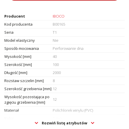
Producent
IBOCO
Kod producenta
B00165
Seria
T1
Model elastyczny
Nie
Sposób mocowania
Perforowanie dna
Wysokość [mm]
40
Szerokość [mm]
100
Długość [mm]
2000
Rozstaw szczelin [mm]
8
Szerokość grzebienia [mm]
12
Wysokość pozostająca po
12
zgięciu grzebienia [mm]
Materiał
Polichlorek winylu (PVC)
Kolor
Szary
Rozwiń listę atrybutów
Numer RAL
7030