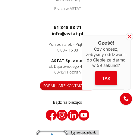
Praca w ASTAT
61 848 88 71
info@astat.pl
Cześć!
Poniedziałek – Piątek
Czy chcesz,
8:00 – 16:00
żebyśmy oddzwonili
do Ciebie za darmo
ASTAT Sp. z o.o.
w
59
sekund?
ul. Dąbrowskiego 441
60-451 Poznań
TAK
FORMULARZ KONTAKTOWY
Bądź na bieżąco