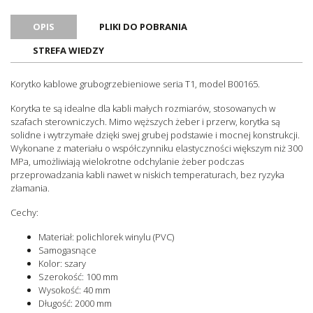
Z pokrywą
Tak
OPIS
PLIKI DO POBRANIA
Samogasnące
Tak
STREFA WIEDZY
Bezhalogenowe
Nie
Oznaczenie CE
Tak
Korytko kablowe grubogrzebieniowe seria T1, model B00165.
Certyfikat UL
Tak
Korytka te są idealne dla kabli małych rozmiarów, stosowanych w
Certyfikat RoHS
Tak
szafach sterowniczych. Mimo węższych żeber i przerw, korytka są
Ilość sztuk w opakowaniu
8
solidne i wytrzymałe dzięki swej grubej podstawie i mocnej konstrukcji.
Wykonane z materiału o współczynniku elastyczności większym niż 300
Jednostka sprzedażowa
Sztuki
MPa, umożliwiają wielokrotne odchylanie żeber podczas
przeprowadzania kabli nawet w niskich temperaturach, bez ryzyka
złamania.
Cechy:
Materiał: polichlorek winylu (PVC)
Samogasnące
Kolor: szary
Szerokość: 100 mm
Wysokość: 40 mm
Długość: 2000 mm