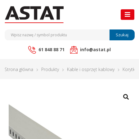
Szukaj
61 848 88 71
info@astat.pl
Strona główna
Produkty
Kable i osprzęt kablowy
Korytka