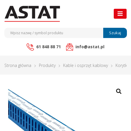
Szukaj
61 848 88 71
info@astat.pl
Strona główna
Produkty
Kable i osprzęt kablowy
Korytka