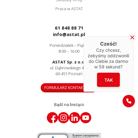
Praca w ASTAT
61 848 88 71
info@astat.pl
Cześć!
Poniedziałek – Piątek
Czy chcesz,
8:00 – 16:00
żebyśmy oddzwonili
do Ciebie za darmo
ASTAT Sp. z o.o.
w
59
sekund?
ul. Dąbrowskiego 441
60-451 Poznań
TAK
FORMULARZ KONTAKTOWY
Bądź na bieżąco