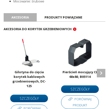
Mocowanie: śrubowe
AKCESORIA
PRODUKTY POWIĄZANE
AKCESORIA DO KORYTEK GRZEBIENIOWYCH
Gilotyna do cięcia
Pierścień mocujący CL
korytek kablowych
60x80, B05114
grzebieniowych, DC-
125
SZCZEGÓŁY
SZCZEGÓŁY
PORÓWNAJ
PRODUKT
PORÓWNAJ