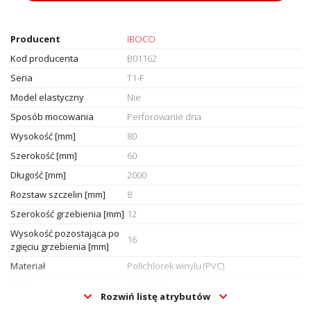
Producent
IBOCO
Kod producenta
B01162
Seria
T1-F
Model elastyczny
Nie
Sposób mocowania
Perforowanie dna
Wysokość [mm]
80
Szerokość [mm]
60
Długość [mm]
2000
Rozstaw szczelin [mm]
8
Szerokość grzebienia [mm]
12
Wysokość pozostająca po
16
zgięciu grzebienia [mm]
Materiał
Polichlorek winylu (PVC)
Kolor
Niebieski
Rozwiń listę atrybutów
Numer RAL
5015