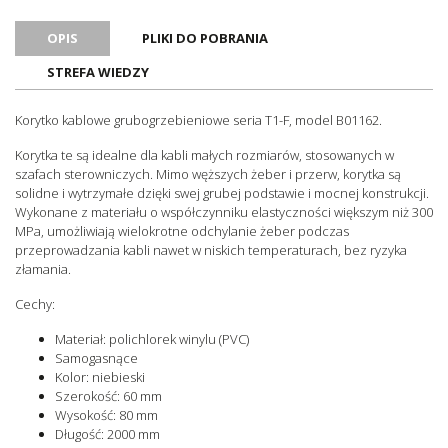
Z pokrywą
Tak
OPIS
PLIKI DO POBRANIA
Samogasnące
Tak
STREFA WIEDZY
Bezhalogenowe
Nie
Oznaczenie CE
Tak
Korytko kablowe grubogrzebieniowe seria T1-F, model B01162.
Certyfikat UL
Tak
Korytka te są idealne dla kabli małych rozmiarów, stosowanych w
Certyfikat RoHS
Tak
szafach sterowniczych. Mimo węższych żeber i przerw, korytka są
Ilość sztuk w opakowaniu
12
solidne i wytrzymałe dzięki swej grubej podstawie i mocnej konstrukcji.
Wykonane z materiału o współczynniku elastyczności większym niż 300
Jednostka sprzedażowa
Sztuki
MPa, umożliwiają wielokrotne odchylanie żeber podczas
przeprowadzania kabli nawet w niskich temperaturach, bez ryzyka
złamania.
Cechy:
Materiał: polichlorek winylu (PVC)
Samogasnące
Kolor: niebieski
Szerokość: 60 mm
Wysokość: 80 mm
Długość: 2000 mm