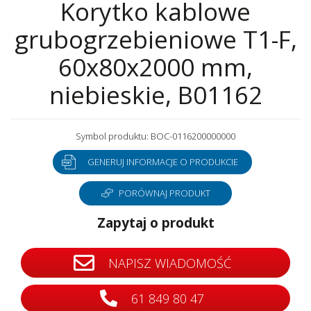
Korytko kablowe
grubogrzebieniowe T1-F,
60x80x2000 mm,
niebieskie, B01162
Symbol produktu: BOC-0116200000000
GENERUJ INFORMACJE O PRODUKCIE
PORÓWNAJ PRODUKT
Zapytaj o produkt
NAPISZ WIADOMOŚĆ
61 849 80 47