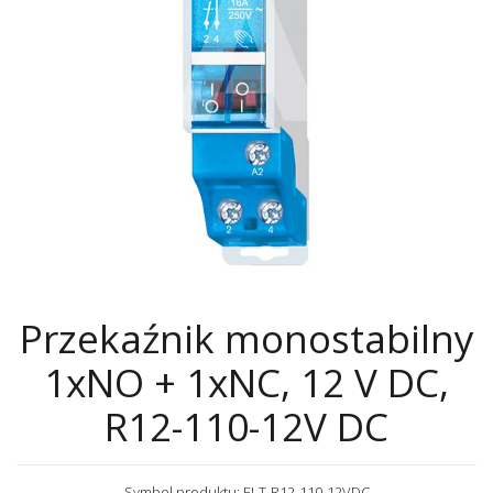
Przekaźnik monostabilny
1xNO + 1xNC, 12 V DC,
R12-110-12V DC
Symbol produktu: ELT-R12-110-12VDC