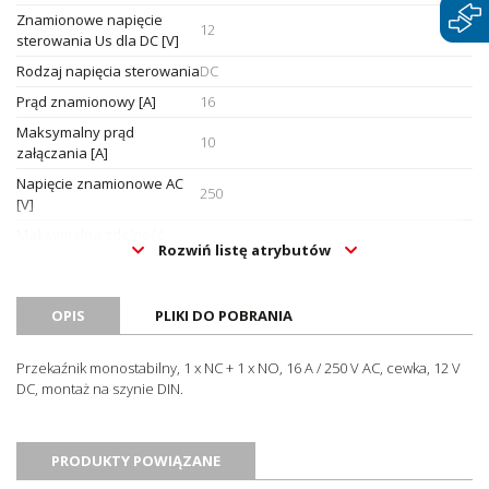
Znamionowe napięcie
12
sterowania Us dla DC [V]
Rodzaj napięcia sterowania
DC
Prąd znamionowy [A]
16
Maksymalny prąd
10
załączania [A]
Napięcie znamionowe AC
250
[V]
Maksymalna zdolność
Rozwiń listę atrybutów
łączeniowa dla świetlówek
2300
(kompensacja DUO) [VA]
Maksymalna zdolność
OPIS
PLIKI DO POBRANIA
łączeniowa dla świetlówek
500
(z kompensacją równoległą)
Przekaźnik monostabilny, 1 x NC + 1 x NO, 16 A / 250 V AC, cewka, 12 V
[VA]
DC, montaż na szynie DIN.
Maksymalna zdolność
łączeniowa dla świetlówek
2300
[VA]
PRODUKTY POWIĄZANE
Maksymalna zdolność
2300