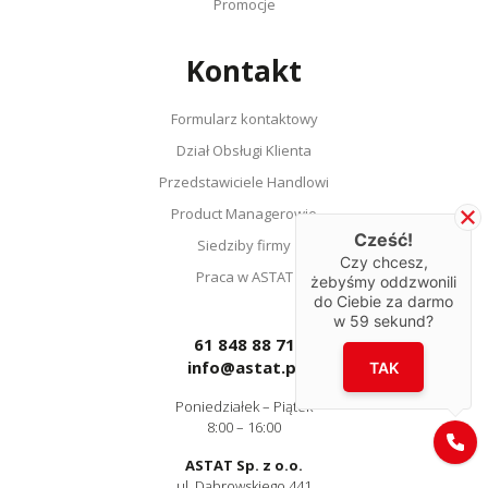
Promocje
Kontakt
Formularz kontaktowy
Dział Obsługi Klienta
Przedstawiciele Handlowi
Product Managerowie
Cześć!
Siedziby firmy
Czy chcesz,
Praca w ASTAT
żebyśmy oddzwonili
do Ciebie za darmo
w
59
sekund?
61 848 88 71
info@astat.pl
TAK
Poniedziałek – Piątek
8:00 – 16:00
ASTAT Sp. z o.o.
ul. Dąbrowskiego 441