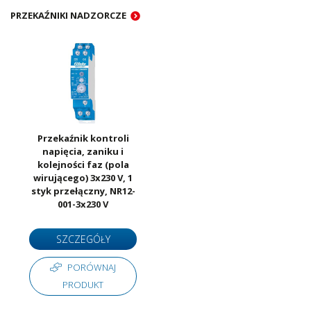
łączeniowa dla żarówek [W]
PRZEKAŹNIKI NADZORCZE
Liczba styków zwiernych
1
Liczba styków rozwiernych
1
Przekaźnik kontroli
napięcia, zaniku i
kolejności faz (pola
wirującego) 3x230 V, 1
styk przełączny, NR12-
001-3x230 V
SZCZEGÓŁY
PORÓWNAJ
PRODUKT