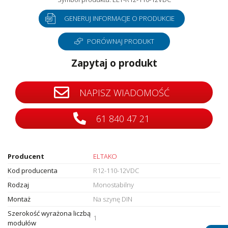
GENERUJ INFORMACJE O PRODUKCIE
PORÓWNAJ PRODUKT
Zapytaj o produkt
NAPISZ WIADOMOŚĆ
61 840 47 21
Producent
ELTAKO
Kod producenta
R12-110-12VDC
Rodzaj
Monostabilny
Montaż
Na szynę DIN
Szerokość wyrażona liczbą
1
modułów