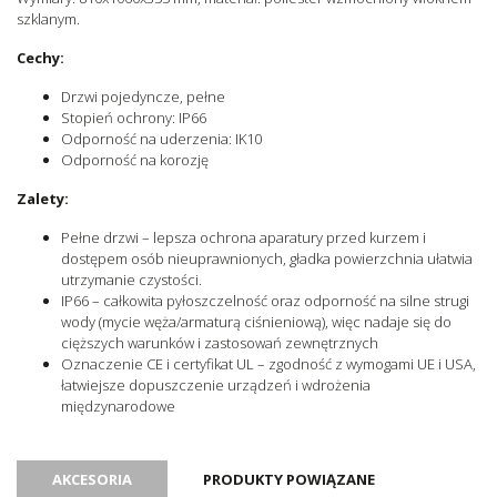
szklanym.
Cechy:
Drzwi pojedyncze, pełne
Stopień ochrony: IP66
Odporność na uderzenia: IK10
Odporność na korozję
Zalety:
Pełne drzwi – lepsza ochrona aparatury przed kurzem i
dostępem osób nieuprawnionych, gładka powierzchnia ułatwia
utrzymanie czystości.
IP66 – całkowita pyłoszczelność oraz odporność na silne strugi
wody (mycie węża/armaturą ciśnieniową), więc nadaje się do
cięższych warunków i zastosowań zewnętrznych
Oznaczenie CE i certyfikat UL – zgodność z wymogami UE i USA,
łatwiejsze dopuszczenie urządzeń i wdrożenia
międzynarodowe
AKCESORIA
PRODUKTY POWIĄZANE