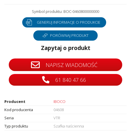
Symbol produktu: BOC-0460800000000
GENERUJ INFORMACJE O PRODUKCIE
PORÓWNAJ PRODUKT
Zapytaj o produkt
NAPISZ WIADOMOŚĆ
61 840 47 66
Producent
IBOCO
Kod producenta
04608
Seria
VTR
Typ produktu
Szafka naścienna