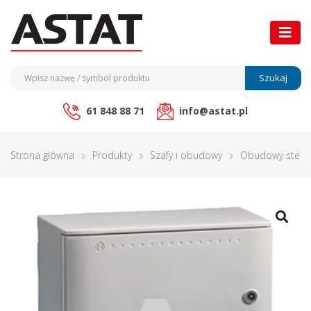
Szukaj
61 848 88 71
info@astat.pl
Strona główna
Produkty
Szafy i obudowy
Obudowy stero