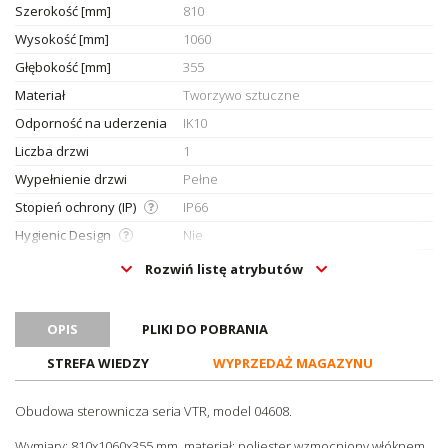
Szerokość [mm]
810
Wysokość [mm]
1060
Głębokość [mm]
355
Materiał
Tworzywo sztuczne
Odporność na uderzenia
IK10
Liczba drzwi
1
Wypełnienie drzwi
Pełne
Stopień ochrony (IP)
IP66
Hygienic Design
Nie
Jednostka sprzedażowa
Sztuki
Rozwiń listę atrybutów
OPIS
PLIKI DO POBRANIA
STREFA WIEDZY
WYPRZEDAŻ MAGAZYNU
Obudowa sterownicza seria VTR, model 04608.
Wymiary: 810x1060x355 mm, materiał: poliester wzmocniony włóknem