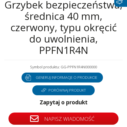
Grzybek bezpieczeństwa,
średnica 40 mm,
czerwony, typu okręcić
do uwolnienia,
PPFN1R4N
Symbol produktu: GG-PPFN1R4N000000
GENERUJ INFORMACJE O PRODUKCIE
PORÓWNAJ PRODUKT
Zapytaj o produkt
NAPISZ WIADOMOŚĆ