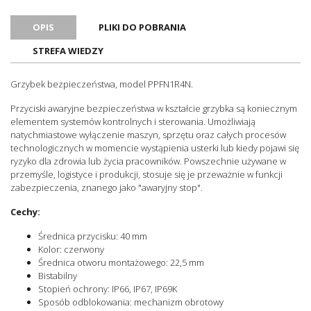
OPIS
PLIKI DO POBRANIA
STREFA WIEDZY
Grzybek bezpieczeństwa, model PPFN1R4N.
Przyciski awaryjne bezpieczeństwa w kształcie grzybka są koniecznym
elementem systemów kontrolnych i sterowania. Umożliwiają
natychmiastowe wyłączenie maszyn, sprzętu oraz całych procesów
technologicznych w momencie wystąpienia usterki lub kiedy pojawi się
ryzyko dla zdrowia lub życia pracowników. Powszechnie używane w
przemyśle, logistyce i produkcji, stosuje się je przeważnie w funkcji
zabezpieczenia, znanego jako "awaryjny stop".
Cechy:
Średnica przycisku: 40 mm
Kolor: czerwony
Średnica otworu montażowego: 22,5 mm
Bistabilny
Stopień ochrony: IP66, IP67, IP69K
Sposób odblokowania: mechanizm obrotowy