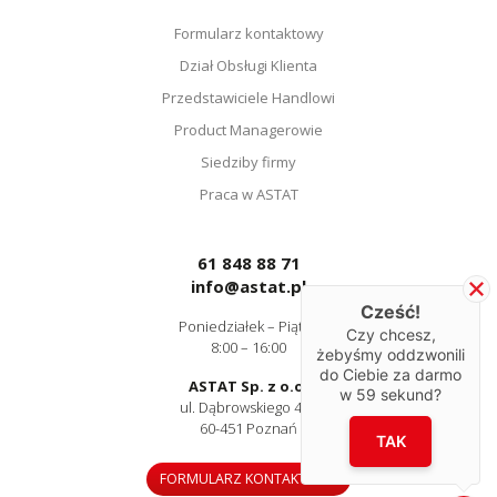
Formularz kontaktowy
Dział Obsługi Klienta
Przedstawiciele Handlowi
Product Managerowie
Siedziby firmy
Praca w ASTAT
61 848 88 71
info@astat.pl
Cześć!
Poniedziałek – Piątek
Czy chcesz,
8:00 – 16:00
żebyśmy oddzwonili
do Ciebie za darmo
ASTAT Sp. z o.o.
w
59
sekund?
ul. Dąbrowskiego 441
60-451 Poznań
TAK
FORMULARZ KONTAKTOWY