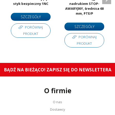
styk bezpieczny 1NC
nadrukiem STOP-
AWARYJNY, średnica 60
mm, PTE/P
SZCZEGÓŁY
SZCZEGÓŁY
PORÓWNAJ
PRODUKT
PORÓWNAJ
PRODUKT
BĄDŹ NA BIEŻĄCO! ZAPISZ SIĘ DO NEWSLETTERA
O firmie
O nas
Dostawcy