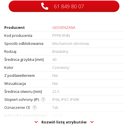
61 849 80 07
Producent
GIOVENZANA
Kod producenta
PPFN1R4N
Sposób odblokowania
Mechanizm obrotowy
Rodzaj
Bistabilny
Średnica grzybka [mm]
40
Kolor
Czerwony
Z podświetleniem
Nie
Wizualizacja
Nie
Średnica otworu [mm]
22,5
Stopień ochrony (IP)
IP66, IP67, IP69K
Oznaczenie CE
Tak
Jednostka sprzedażowa
Sztuki
Rozwiń listę atrybutów