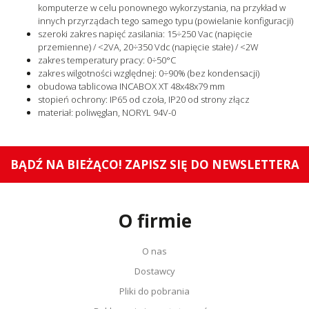
komputerze w celu ponownego wykorzystania, na przykład w
innych przyrządach tego samego typu (powielanie konfiguracji)
szeroki zakres napięć zasilania: 15÷250 Vac (napięcie
przemienne) / <2VA, 20÷350 Vdc (napięcie stałe) / <2W
zakres temperatury pracy: 0÷50°C
zakres wilgotności względnej: 0÷90% (bez kondensacji)
obudowa tablicowa INCABOX XT 48x48x79 mm
stopień ochrony: IP65 od czoła, IP20 od strony złącz
materiał: poliwęglan, NORYL 94V-0
BĄDŹ NA BIEŻĄCO! ZAPISZ SIĘ DO NEWSLETTERA
O firmie
O nas
Dostawcy
Pliki do pobrania