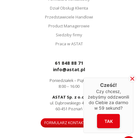
Dział Obsługi Klienta
Przedstawiciele Handlowi
Product Managerowie
Siedziby firmy
Praca w ASTAT
61 848 88 71
info@astat.pl
Poniedziałek – Piątek
Cześć!
8:00 – 16:00
Czy chcesz,
ASTAT Sp. z o.o.
żebyśmy oddzwonili
do Ciebie za darmo
ul. Dąbrowskiego 441
w
59
sekund?
60-451 Poznań
TAK
FORMULARZ KONTAKTOWY