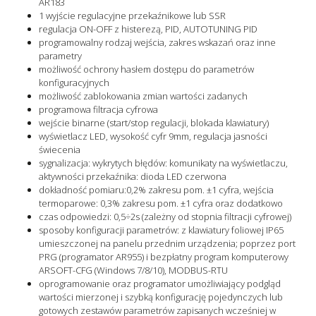
AR183
1 wyjście regulacyjne przekaźnikowe lub SSR
regulacja ON-OFF z histerezą, PID, AUTOTUNING PID
programowalny rodzaj wejścia, zakres wskazań oraz inne
parametry
możliwość ochrony hasłem dostępu do parametrów
konfiguracyjnych
możliwość zablokowania zmian wartości zadanych
programowa filtracja cyfrowa
wejście binarne (start/stop regulacji, blokada klawiatury)
wyświetlacz LED, wysokość cyfr 9mm, regulacja jasności
świecenia
sygnalizacja: wykrytych błędów: komunikaty na wyświetlaczu,
aktywności przekaźnika: dioda LED czerwona
dokładność pomiaru:0,2% zakresu pom. ±1 cyfra, wejścia
termoparowe: 0,3% zakresu pom. ±1 cyfra oraz dodatkowo
czas odpowiedzi: 0,5÷2s (zależny od stopnia filtracji cyfrowej)
sposoby konfiguracji parametrów: z klawiatury foliowej IP65
umieszczonej na panelu przednim urządzenia; poprzez port
PRG (programator AR955) i bezpłatny program komputerowy
ARSOFT-CFG (Windows 7/8/10), MODBUS-RTU
oprogramowanie oraz programator umożliwiający podgląd
wartości mierzonej i szybką konfigurację pojedynczych lub
gotowych zestawów parametrów zapisanych wcześniej w