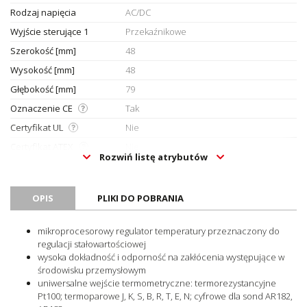
Rodzaj napięcia
AC/DC
Wyjście sterujące 1
Przekaźnikowe
Szerokość [mm]
48
Wysokość [mm]
48
Głębokość [mm]
79
Oznaczenie CE
Tak
Certyfikat UL
Nie
Certyfikat ATEX
Nie
Rozwiń listę atrybutów
Certyfikat RoHS
Tak
Jednostka sprzedażowa
Sztuki
OPIS
PLIKI DO POBRANIA
mikroprocesorowy regulator temperatury przeznaczony do
regulacji stałowartościowej
wysoka dokładność i odporność na zakłócenia występujące w
środowisku przemysłowym
uniwersalne wejście termometryczne: termorezystancyjne
Pt100; termoparowe J, K, S, B, R, T, E, N; cyfrowe dla sond AR182,