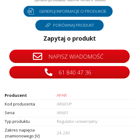
GENERUJ INFORMACJE O PRODUKCIE
PORÓWNAJ PRODUKT
Zapytaj o produkt
NAPISZ WIADOMOŚĆ
61 840 47 36
Producent
APAR
Kod producenta
AR601/P
Seria
AR601
Typ produktu
Regulator uniwersalny
Zakres napięcia
24..230
znamionowego [V]