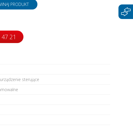
napędy
WNAJ PRODUKT
 47 21
 urządzenie sterujące
ramowalne