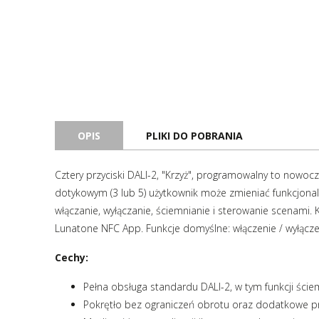
OPIS
PLIKI DO POBRANIA
Cztery przyciski DALI-2, "Krzyż", programowalny to nowoc
dotykowym (3 lub 5) użytkownik może zmieniać funkcjona
włączanie, wyłączanie, ściemnianie i sterowanie scenami
Lunatone NFC App. Funkcje domyślne: włączenie / wyłączen
Cechy:
Pełna obsługa standardu DALI-2, w tym funkcji ście
Pokrętło bez ograniczeń obrotu oraz dodatkowe pr