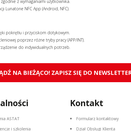
m zgodnie z wymaganiami użytkownika.
acji Lunatone NFC App (Android, NFC).
zięki pokrętłu i przyciskom dotykowym.
leniowej poprzez różne tryby pracy (APP/INT).
urządzenie do indywidualnych potrzeb.
ĄDŹ NA BIEŻĄCO! ZAPISZ SIĘ DO NEWSLETTE
alności
Kontakt
mia ASTAT
Formularz kontaktowy
encje i szkolenia
Dział Obsługi Klienta