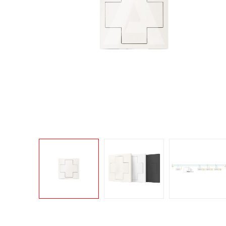
Konwer
Automatyka budynkowa i osprzęt
Konwer
elektroinstalacyjny
Lampy 
Licznik
Mierni
Moduły