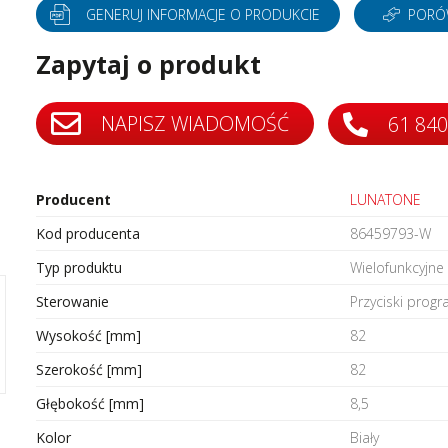
tery częstotliwości
Silniki bezszczotkowe i serwo
GENERUJ INFORMACJE O PRODUKCIE
PORÓ
tery protokołów przemysłowych
Styczniki
Zapytaj o produkt
do szaf sterowniczych
Systemy wózków kablowych i
szynoprzewody
i
Transformatory AC AC
ki i wyświetlacze
NAPISZ WIADOMOŚĆ
61 840
Wyłączniki i rozłączniki
 interfejsowe
Zadajniki
Producent
LUNATONE
Kod producenta
86459793-W
Typ produktu
Wielofunkcyjne
Sterowanie
Przyciski prog
Wysokość [mm]
82
Szerokość [mm]
82
Głębokość [mm]
8,5
Kolor
Biały