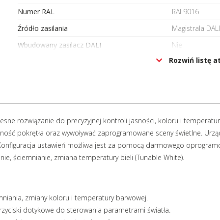
Numer RAL
RAL9016
Źródło zasilania
Magistrala DALI
Wbudowany zasilacz DALI
Nie
Rozwiń listę 
Zasilanie V DC
9,5..22,5
Pobór prądu [mA]
1,5
Rodzaj wejścia
DALI
Liczba wejść
1
zesne rozwiązanie do precyzyjnej kontroli jasności, koloru i temper
Stopień ochrony (IP)
IP40
lność pokrętła oraz wywoływać zaprogramowane sceny świetlne. Urządz
Oznaczenie CE
Tak
. Konfiguracja ustawień możliwa jest za pomocą darmowego oprogramow
ie, ściemnianie, zmiana temperatury bieli (Tunable White).
mniania, zmiany koloru i temperatury barwowej.
zyciski dotykowe do sterowania parametrami światła.