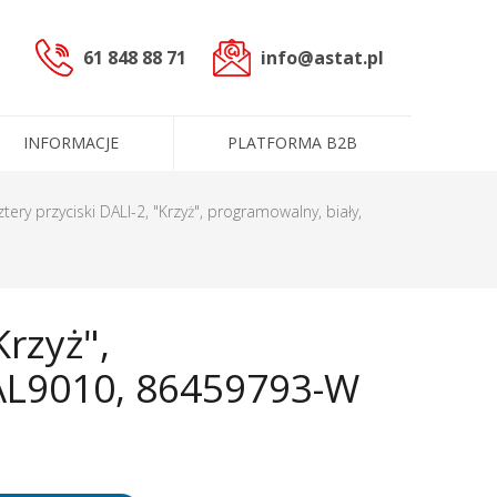
61 848 88 71
info@astat.pl
INFORMACJE
PLATFORMA B2B
sterowniczych
ztery przyciski DALI-2, "Krzyż", programowalny, biały,
czne (PLC)
Krzyż",
cowoprądowe
informacyjne
ntakt
ługi
Dane administracyjne
Certyfikaty i polityki
RAL9010, 86459793-W
e
Produkty