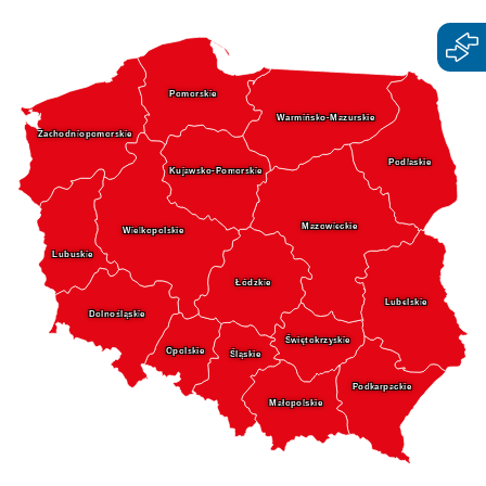
Pomorskie
Warmińsko-Mazurskie
Zachodniopomorskie
Podlaskie
Kujawsko-Pomorskie
Mazowieckie
Wielkopolskie
Lubuskie
Łódzkie
Lubelskie
Dolnośląskie
Świętokrzyskie
Opolskie
Śląskie
Podkarpackie
Małopolskie