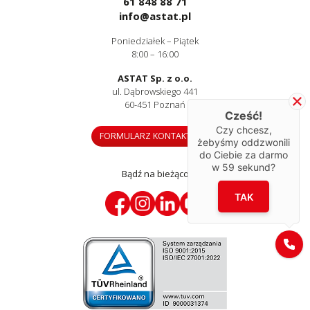
61 848 88 71
info@astat.pl
Poniedziałek – Piątek
8:00 – 16:00
ASTAT Sp. z o.o.
ul. Dąbrowskiego 441
60-451 Poznań
Cześć!
Czy chcesz,
FORMULARZ KONTAKTOWY
żebyśmy oddzwonili
do Ciebie za darmo
w
59
sekund?
Bądź na bieżąco
TAK